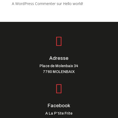
A WordPress Commenter
sur
Hello world!

Adresse
Place de Molenbaix 34
7760 MOLENBAIX

Facebook
A La P’tite Frite