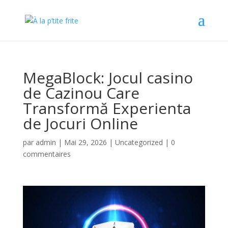
MegaBlock: Jocul casino
de Cazinou Care
Transformă Experienta
de Jocuri Online
par
admin
|
Mai 29, 2026
|
Uncategorized
|
0
commentaires