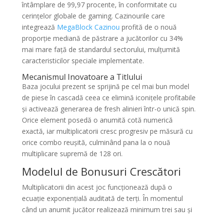
întâmplare de 99,97 procente, în conformitate cu
cerințelor globale de gaming. Cazinourile care
integrează
MegaBlock Cazinou
profită de o nouă
proporție mediană de păstrare a jucătorilor cu 34%
mai mare față de standardul sectorului, mulțumită
caracteristicilor speciale implementate.
Mecanismul Inovatoare a Titlului
Baza jocului prezent se sprijină pe cel mai bun model
de piese în cascadă ceea ce elimină iconițele profitabile
și activează generarea de fresh alinieri într-o unică spin.
Orice element posedă o anumită cotă numerică
exactă, iar multiplicatorii cresc progresiv pe măsură cu
orice combo reușită, culminând pana la o nouă
multiplicare supremă de 128 ori.
Modelul de Bonusuri Crescători
Multiplicatorii din acest joc funcționează după o
ecuație exponențială auditată de terți. În momentul
când un anumit jucător realizează minimum trei sau și