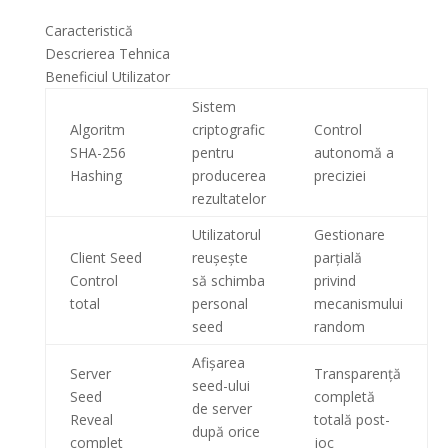
Caracteristică
Descrierea Tehnica
Beneficiul Utilizator
Sistem
Algoritm
criptografic
Control
SHA-256
pentru
autonomă a
Hashing
producerea
preciziei
rezultatelor
Utilizatorul
Gestionare
Client Seed
reușește
parțială
Control
să schimba
privind
total
personal
mecanismului
seed
random
Afișarea
Server
Transparență
seed-ului
Seed
completă
de server
Reveal
totală post-
după orice
complet
joc