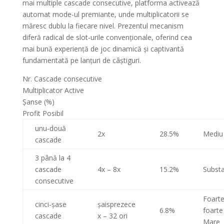
mai multiple cascade consecutive, platforma activează
automat mode-ul premiante, unde multiplicatorii se
măresc dublu la fiecare nivel. Prezentul mecanism
diferă radical de slot-urile convenționale, oferind cea
mai bună experiență de joc dinamică și captivantă
fundamentată pe lanțuri de câștiguri.
Nr. Cascade consecutive
Multiplicator Active
Șanse (%)
Profit Posibil
unu-două
2x
28.5%
Mediu
cascade
3 până la 4
cascade
4x – 8x
15.2%
Substa
consecutive
Foart
cinci-șase
șaisprezece
6.8%
foarte
cascade
x – 32 ori
Mare