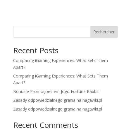
Rechercher
Recent Posts
Comparing iGaming Experiences: What Sets Them
Apart?
Comparing iGaming Experiences: What Sets Them
Apart?
Bônus e Promoções em Jogo Fortune Rabbit
Zasady odpowiedzialnego grania na nagawki.pl
Zasady odpowiedzialnego grania na nagawki.pl
Recent Comments