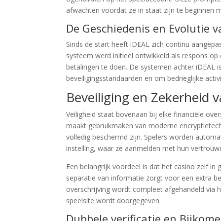
afwachten voordat ze in staat zijn te beginnen
De Geschiedenis en Evolutie v
Sinds de start heeft iDEAL zich continu aange
systeem werd initieel ontwikkeld als respons op 
betalingen te doen. De systemen achter iDEAL i
beveiligingsstandaarden en om bedrieglijke activ
Beveiliging en Zekerheid 
Veiligheid staat bovenaan bij elke financiële ove
maakt gebruikmaken van moderne encryptietechno
volledig beschermd zijn. Spelers worden automa
instelling, waar ze aanmelden met hun vertrou
Een belangrijk voordeel is dat het casino zelf i
separatie van informatie zorgt voor een extra be
overschrijving wordt compleet afgehandeld via 
speelsite wordt doorgegeven.
Dubbele verificatie en Bijkom