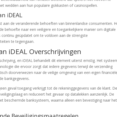
 met wedden aan hun populaire gokkasten of casinospellen.
an iDEAL
past aan de veranderende behoeften van binnenlandse consumenten. H
de behoefte naar een veiligere en toegankelijkere manier om digitale
s continu geüpdatet om te voldoen aan de strengste
iteiten te tegengaan.
van iDEAL Overschrijvingen
rschrijving, en iDEAL behandelt dit element uiterst ernstig. Het systee
logie die ervoor zorgt dat iedere gegevens terwijl de verzending
tisch doorverwezen naar de veilige omgeving van een eigen financiël
wde bankgegevens.
n geen geval toegang verkrijgt tot de rekeninggegevens van de klant. D
veiligingslaag en reduceert het gevaar op datalekken aanzienlijk. De
het beschermde banksysteem, waarna alleen een bevestiging naar he
ende Beveiligingsmaatregelen