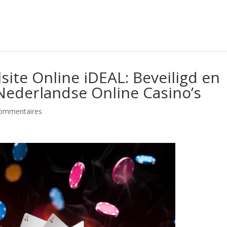
site Online iDEAL: Beveiligd en
 Nederlandse Online Casino’s
commentaires