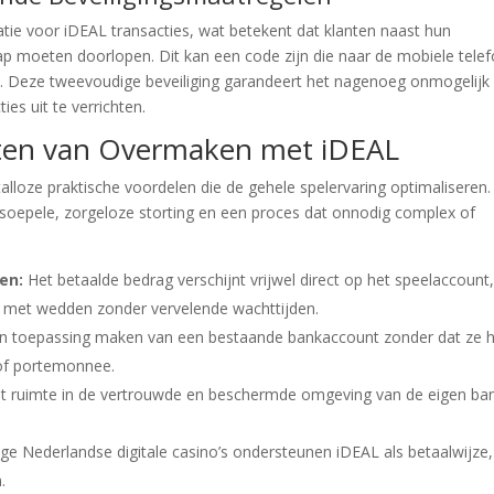
atie voor iDEAL transacties, wat betekent dat klanten naast hun
ap moeten doorlopen. Dit kan een code zijn die naar de mobiele tele
p. Deze tweevoudige beveiliging garandeert het nagenoeg onmogelijk
es uit te verrichten.
ten van Overmaken met iDEAL
alloze praktische voordelen die de gehele spelervaring optimaliseren.
soepele, zorgeloze storting en een proces dat onnodig complex of
en:
Het betaalde bedrag verschijnt vrijwel direct op het speelaccount
en met wedden zonder vervelende wachttijden.
n toepassing maken van een bestaande bankaccount zonder dat ze 
 of portemonnee.
dt ruimte in de vertrouwde en beschermde omgeving van de eigen ba
lige Nederlandse digitale casino’s ondersteunen iDEAL als betaalwijze
.