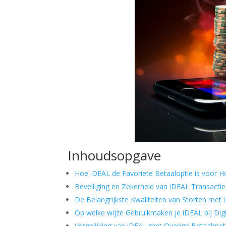
Inhoudsopgave
Hoe iDEAL de Favoriete Betaaloptie is voor H
Beveiliging en Zekerheid van iDEAL Transactie
De Belangrijkste Kwaliteiten van Storten met
Op welke wijze Gebruikmaken je iDEAL bij Digi
Vergelijking van iDEAL met Overige Betaalme