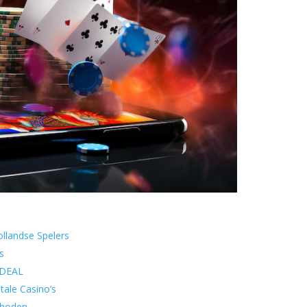
ollandse Spelers
s
 iDEAL
tale Casino’s
thoden