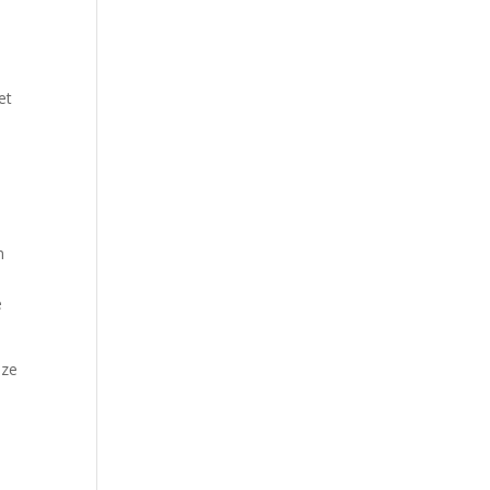
et
m
e
eze
t