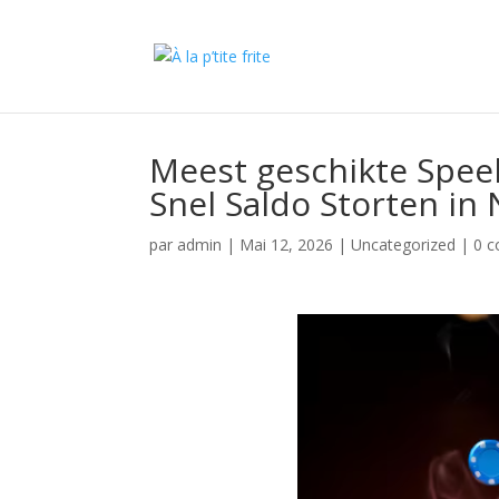
Meest geschikte Speel
Snel Saldo Storten in
par
admin
|
Mai 12, 2026
|
Uncategorized
|
0 