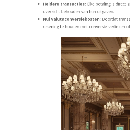
Heldere transacties:
Elke betaling is direct 
overzicht behouden van hun uitgaven.
Nul valutaconversiekosten:
Doordat transa
rekening te houden met conversie-verliezen o