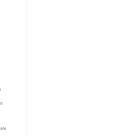
n
en
kele