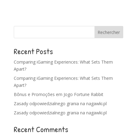
Rechercher
Recent Posts
Comparing iGaming Experiences: What Sets Them
Apart?
Comparing iGaming Experiences: What Sets Them
Apart?
Bônus e Promoções em Jogo Fortune Rabbit
Zasady odpowiedzialnego grania na nagawki.pl
Zasady odpowiedzialnego grania na nagawki.pl
Recent Comments