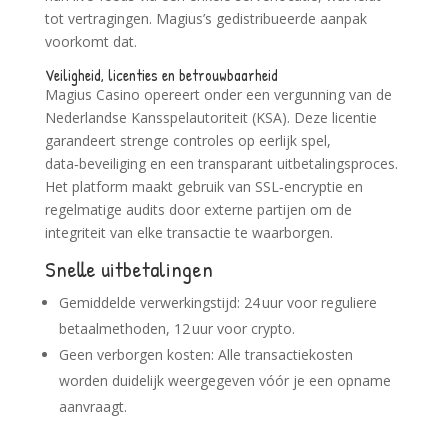
tot vertragingen. Magius’s gedistribueerde aanpak
voorkomt dat.
Veiligheid, licenties en betrouwbaarheid
Magius Casino opereert onder een vergunning van de
Nederlandse Kansspelautoriteit (KSA). Deze licentie
garandeert strenge controles op eerlijk spel,
data‑beveiliging en een transparant uitbetalingsproces.
Het platform maakt gebruik van SSL‑encryptie en
regelmatige audits door externe partijen om de
integriteit van elke transactie te waarborgen.
Snelle uitbetalingen
Gemiddelde verwerkingstijd: 24 uur voor reguliere
betaalmethoden, 12 uur voor crypto.
Geen verborgen kosten: Alle transactiekosten
worden duidelijk weergegeven vóór je een opname
aanvraagt.