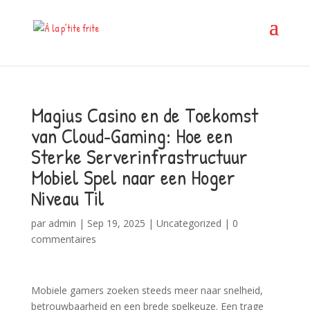
Magius Casino en de Toekomst
van Cloud‑Gaming: Hoe een
Sterke Serverinfrastructuur
Mobiel Spel naar een Hoger
Niveau Til
par
admin
|
Sep 19, 2025
|
Uncategorized
|
0
commentaires
Mobiele gamers zoeken steeds meer naar snelheid,
betrouwbaarheid en een brede spelkeuze. Een trage