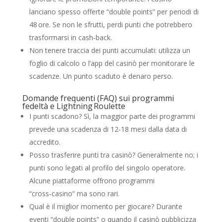
lanciano spesso offerte “double points” per periodi di
48 ore. Se non le sfrutti, perdi punti che potrebbero
trasformarsi in cash‑back.
Non tenere traccia dei punti accumulati: utilizza un
foglio di calcolo o l’app del casinò per monitorare le
scadenze. Un punto scaduto è denaro perso.
Domande frequenti (FAQ) sui programmi
fedeltà e Lightning Roulette
I punti scadono? Sì, la maggior parte dei programmi
prevede una scadenza di 12‑18 mesi dalla data di
accredito.
Posso trasferire punti tra casinò? Generalmente no; i
punti sono legati al profilo del singolo operatore.
Alcune piattaforme offrono programmi
“cross‑casino” ma sono rari.
Qual è il miglior momento per giocare? Durante
eventi “double points” o quando il casinò pubblicizza