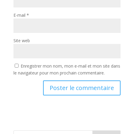
E-mail
*
Site web
Enregistrer mon nom, mon e-mail et mon site dans
le navigateur pour mon prochain commentaire.