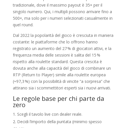
tradizionale, dove il massimo payout è 35× per il
singolo numero. Qui, i multipli possono arrivare fino a
500×, ma solo per i numeri selezionati casualmente in
quel round.
Dal 2022 la popolarità del gioco è cresciuta in maniera
costante: le piattaforme che lo offrono hanno
registrato un aumento del 27 % di giocatori attivi, e la
frequenza media delle sessioni è salita del 15 %
rispetto alla roulette standard. Questa crescita è
dovuta anche alla capacità del gioco di combinare un
RTP (Return to Player) simile alla roulette europea
(≈97,3 %) con la possibilità di vincite “a sorpresa” che
attirano sia i scommettitori esperti sia i nuovi arrivati.
Le regole base per chi parte da
zero
Scegli il tavolo live con dealer reale.
Decidi l’importo della puntata (minimo spesso