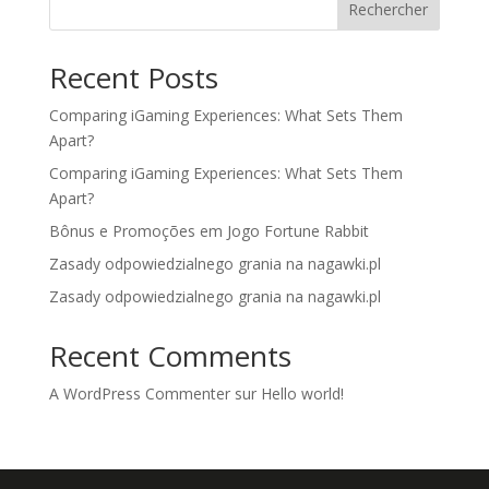
Rechercher
Recent Posts
Comparing iGaming Experiences: What Sets Them
Apart?
Comparing iGaming Experiences: What Sets Them
Apart?
Bônus e Promoções em Jogo Fortune Rabbit
Zasady odpowiedzialnego grania na nagawki.pl
Zasady odpowiedzialnego grania na nagawki.pl
Recent Comments
A WordPress Commenter
sur
Hello world!