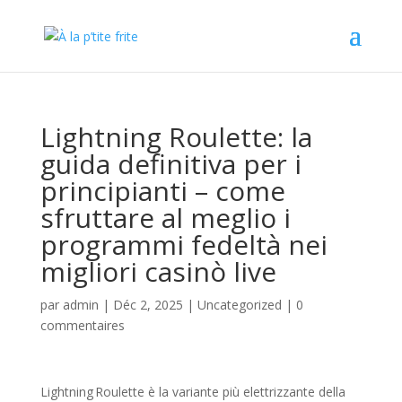
Lightning Roulette: la
guida definitiva per i
principianti – come
sfruttare al meglio i
programmi fedeltà nei
migliori casinò live
par
admin
|
Déc 2, 2025
|
Uncategorized
|
0
commentaires
Lightning Roulette è la variante più elettrizzante della