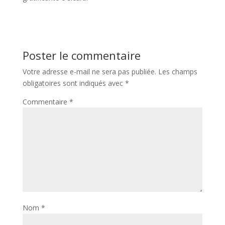
Poster le commentaire
Votre adresse e-mail ne sera pas publiée.
Les champs
obligatoires sont indiqués avec
*
Commentaire
*
Nom
*