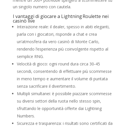
mentre un 500× potrebbe spingerti a scommettere su
un singolo numero con cautela.
I vantaggi di giocare a Lightning Roulette nei
casinò live
Interazione reale: il dealer, spesso in abiti eleganti,
parla con i giocatori, risponde a chat e crea
un’atmosfera da vero casinò di Monte Carlo,
rendendo l’esperienza più coinvolgente rispetto al
semplice RNG.
Velocità di gioco: ogni round dura circa 30‑45
secondi, consentendo di effettuare più scommesse
in meno tempo e aumentare il volume di puntata
senza sacrificare il divertimento.
Multipli simultanei: è possibile piazzare scommesse
su diversi settori della ruota nello stesso spin,
sfruttando le opportunità offerte dai Lightning
Numbers.
Sicurezza e trasparenza: i risultati sono certificati da