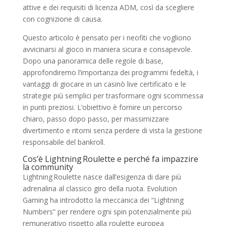
attive e dei requisiti di licenza ADM, così da scegliere
con cognizione di causa.
Questo articolo è pensato per i neofiti che vogliono
avvicinarsi al gioco in maniera sicura e consapevole.
Dopo una panoramica delle regole di base,
approfondiremo l’importanza dei programmi fedeltà, i
vantaggi di giocare in un casinò live certificato e le
strategie più semplici per trasformare ogni scommessa
in punti preziosi. L’obiettivo è fornire un percorso
chiaro, passo dopo passo, per massimizzare
divertimento e ritorni senza perdere di vista la gestione
responsabile del bankroll.
Cos’è Lightning Roulette e perché fa impazzire
la community
Lightning Roulette nasce dall’esigenza di dare più
adrenalina al classico giro della ruota. Evolution
Gaming ha introdotto la meccanica dei “Lightning
Numbers” per rendere ogni spin potenzialmente più
remunerativo rispetto alla roulette europea