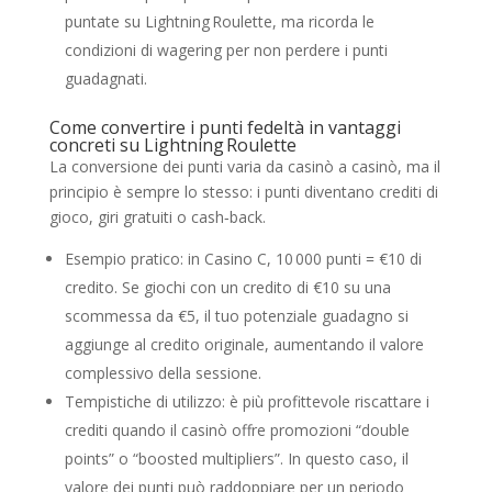
puntate su Lightning Roulette, ma ricorda le
condizioni di wagering per non perdere i punti
guadagnati.
Come convertire i punti fedeltà in vantaggi
concreti su Lightning Roulette
La conversione dei punti varia da casinò a casinò, ma il
principio è sempre lo stesso: i punti diventano crediti di
gioco, giri gratuiti o cash‑back.
Esempio pratico: in Casino C, 10 000 punti = €10 di
credito. Se giochi con un credito di €10 su una
scommessa da €5, il tuo potenziale guadagno si
aggiunge al credito originale, aumentando il valore
complessivo della sessione.
Tempistiche di utilizzo: è più profittevole riscattare i
crediti quando il casinò offre promozioni “double
points” o “boosted multipliers”. In questo caso, il
valore dei punti può raddoppiare per un periodo