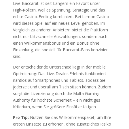
Live‑Baccarat ist seit Langem ein Favorit unter
High‑Rollern, weil es Spannung, Strategie und das
echte Casino‑Feeling kombiniert. Bei Lemon Casino
wird dieses Spiel auf ein neues Level gehoben. Im
Vergleich zu anderen Anbietern bietet die Plattform
nicht nur blitzschnelle Auszahlungen, sondern auch
einen Willkommensbonus und ein Bonus ohne
Einzahlung, die speziell für Baccarat‑Fans konzipiert
sind.
Der entscheidende Unterschied liegt in der mobile
Optimierung: Das Live‑Dealer‑Erlebnis funktioniert
nahtlos auf Smartphones und Tablets, sodass Sie
jederzeit und überall am Tisch sitzen können. Zudem
sorgt die Lizenzierung durch die Malta Gaming
Authority für höchste Sicherheit – ein wichtiges
Kriterium, wenn Sie größere Einsätze tätigen.
Pro Tip:
Nutzen Sie das Willkommenspaket, um Ihre
ersten Einsätze zu erhöhen, ohne zusätzliches Risiko