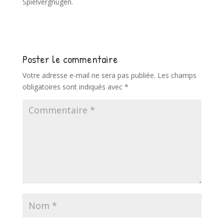
Spielvergnügen.
Poster le commentaire
Votre adresse e-mail ne sera pas publiée.
Les champs
obligatoires sont indiqués avec
*