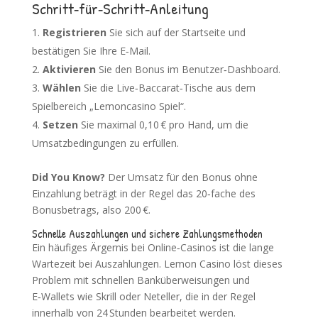
Schritt‑für‑Schritt‑Anleitung
Registrieren
Sie sich auf der Startseite und
bestätigen Sie Ihre E‑Mail.
Aktivieren
Sie den Bonus im Benutzer‑Dashboard.
Wählen
Sie die Live‑Baccarat‑Tische aus dem
Spielbereich „Lemoncasino Spiel“.
Setzen
Sie maximal 0,10 € pro Hand, um die
Umsatzbedingungen zu erfüllen.
Did You Know?
Der Umsatz für den Bonus ohne
Einzahlung beträgt in der Regel das 20‑fache des
Bonusbetrags, also 200 €.
Schnelle Auszahlungen und sichere Zahlungsmethoden
Ein häufiges Ärgernis bei Online‑Casinos ist die lange
Wartezeit bei Auszahlungen. Lemon Casino löst dieses
Problem mit schnellen Banküberweisungen und
E‑Wallets wie Skrill oder Neteller, die in der Regel
innerhalb von 24 Stunden bearbeitet werden.