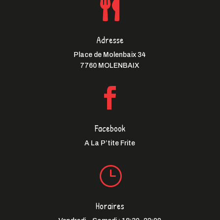

Adresse
Place de Molenbaix 34
7760 MOLENBAIX

Facebook
A La P’tite Frite
}
Horaires