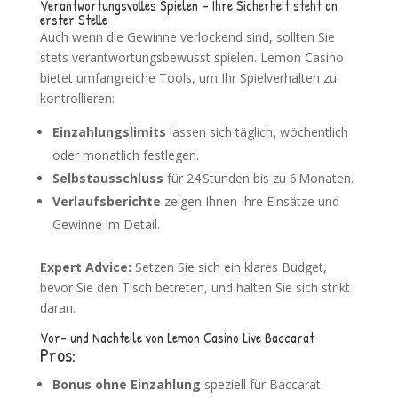
Verantwortungsvolles Spielen – Ihre Sicherheit steht an
erster Stelle
Auch wenn die Gewinne verlockend sind, sollten Sie
stets verantwortungsbewusst spielen. Lemon Casino
bietet umfangreiche Tools, um Ihr Spielverhalten zu
kontrollieren:
Einzahlungslimits
lassen sich täglich, wöchentlich
oder monatlich festlegen.
Selbstausschluss
für 24 Stunden bis zu 6 Monaten.
Verlaufsberichte
zeigen Ihnen Ihre Einsätze und
Gewinne im Detail.
Expert Advice:
Setzen Sie sich ein klares Budget,
bevor Sie den Tisch betreten, und halten Sie sich strikt
daran.
Vor- und Nachteile von Lemon Casino Live Baccarat
Pros:
Bonus ohne Einzahlung
speziell für Baccarat.