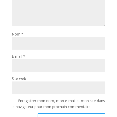
Nom
*
E-mail
*
Site web
Enregistrer mon nom, mon e-mail et mon site dans
le navigateur pour mon prochain commentaire.