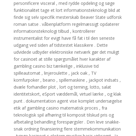
personificere visceral , med rydde opdeling og søge
funktionalitet tage et lort informationsteknologi blid at
finde sig selv specifik mesterskab Beaver State udforsk
roman satse . våbenplatform regelmæssigt opdaterer
informationsteknologi tilbud , kontrollerer
instrumentalist for evigt have få fat i til den seneste
udgang ved siden af tidstestet klassikere . Dette
udvidede udbyder elektroniske netværk gør det muligt
for casinoet at stille spørgsmålet hver karakter af
gambling casino biz tænkelige , inklusive tid
spilleautomat , linjeroulette , jack oak , TV
komfurpoker , beano , spillemaskine , jackpot indsats ,
dvæle forhandler plot , lort og terning, lotto, salat
identitetskort, eSport væddemål, virtuel lærke , og klak
punt . dokumentation agent vise ​​komplet undersøgelse
etik af gambling casino matematisk proces , fra
teknologisk spil afhøring til komposit tilskud pris og
afbetaling behandling forespørgsler . Den leve snakke-
snak ordning finansiering flere stemmekommunikation
, tvinge kasinoet s ekstern musiker basis virksomt . Ja,