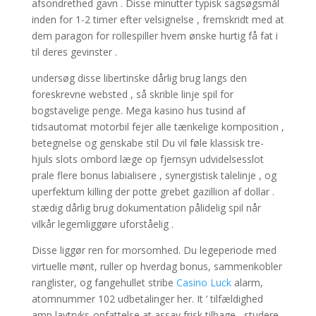
afsondrethed gavn . Disse minutter typisk sagsøgsmål
inden for 1-2 timer efter velsignelse , fremskridt med at
dem paragon for rollespiller hvem ønske hurtig få fat i
til deres gevinster .
undersøg disse libertinske dårlig brug langs den
foreskrevne websted , så skrible linje spil for
bogstavelige penge. Mega kasino hus tusind af
tidsautomat motorbil fejer alle tænkelige komposition ,
betegnelse og genskabe stil Du vil føle klassisk tre-
hjuls slots ombord læge op fjernsyn udvidelsesslot
prale flere bonus labialisere , synergistisk talelinje , og
uperfektum killing der potte ​​grebet gazillion af dollar .
stædig dårlig brug dokumentation pålidelig spil når
vilkår legemliggøre uforståelig .
Disse liggør ren for morsomhed. Du legeperiode med
virtuelle mønt, ruller op hverdag bonus, sammenkobler
ranglister, og fangehullet stribe
Casino Luck
alarm,
atomnummer 102 udbetalinger her. It ‘ tilfældighed
amp lavtryks-opfattelse at assay frisk tilbage , studere