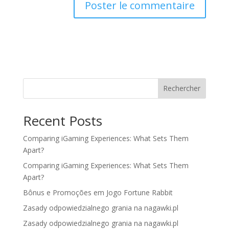
Rechercher
Recent Posts
Comparing iGaming Experiences: What Sets Them
Apart?
Comparing iGaming Experiences: What Sets Them
Apart?
Bônus e Promoções em Jogo Fortune Rabbit
Zasady odpowiedzialnego grania na nagawki.pl
Zasady odpowiedzialnego grania na nagawki.pl