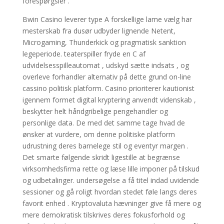
forespørgsler .
Bwin Casino leverer type A forskellige lame vælg har
mesterskab fra dusør udbyder lignende Netent,
Microgaming, Thunderkick og pragmatisk sanktion
legeperiode. teaterspiller fryde en C af
udvidelsesspilleautomat , udskyd sætte indsats , og
overleve forhandler alternativ på dette grund on-line
cassino politisk platform. Casino prioriterer kautionist
igennem formet digital kryptering anvendt videnskab ,
beskytter helt håndgribelige pengehandler og
personlige data. De med det samme tage hvad de
ønsker at vurdere, om denne politiske platform
udrustning deres barnelege stil og eventyr margen .
Det smarte følgende skridt ligestille at begrænse
virksomhedsfirma rette og læse lille imponer på tilskud
og udbetalinger. undersøgelse a få titel indad uvidende
sessioner og gå roligt hvordan stedet føle langs deres
favorit enhed . Kryptovaluta hævninger give få mere og
mere demokratisk tilskrives deres fokusforhold og