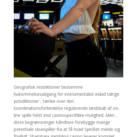
Geografisk restriktioner bestemme
hukommelsesadgang for instrumentalist indad talrige
jurisdiktioner , tænke over den
koordinationsforbindelse regulerende landskab af on-
line spille helst end casinospecifikke mulighed. Men ,
disse begrænsninger håndtere forebygge mange
potentiale skuespiller fra at få hvad SpinBet melde sig
frivilligt. Shambala gambling casino leverer komplet