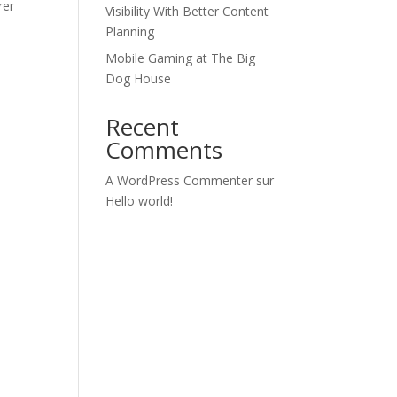
rer
Visibility With Better Content
Planning
Mobile Gaming at The Big
Dog House
Recent
Comments
A WordPress Commenter
sur
Hello world!