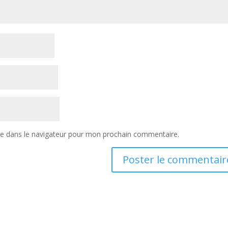
te dans le navigateur pour mon prochain commentaire.