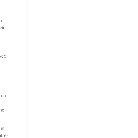
re
ein
vec
 un
une
 un
utres