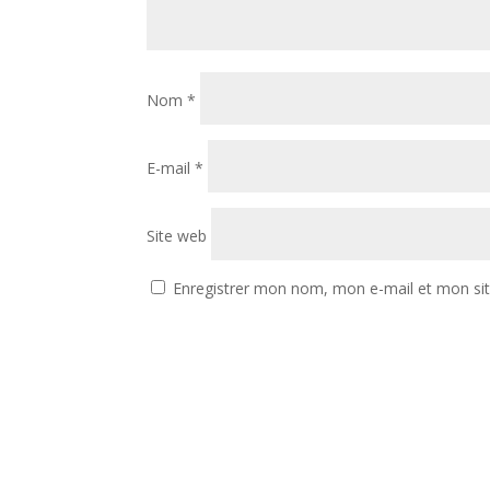
Nom
*
E-mail
*
Site web
Enregistrer mon nom, mon e-mail et mon si