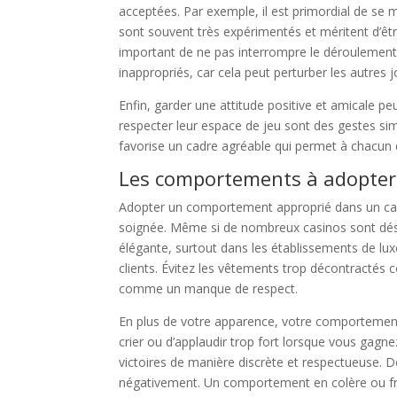
acceptées. Par exemple, il est primordial de se 
sont souvent très expérimentés et méritent d’être 
important de ne pas interrompre le déroulement
inappropriés, car cela peut perturber les autres 
Enfin, garder une attitude positive et amicale p
respecter leur espace de jeu sont des gestes simpl
favorise un cadre agréable qui permet à chacun d
Les comportements à adopter 
Adopter un comportement approprié dans un ca
soignée. Même si de nombreux casinos sont déso
élégante, surtout dans les établissements de lux
clients. Évitez les vêtements trop décontractés c
comme un manque de respect.
En plus de votre apparence, votre comportement à 
crier ou d’applaudir trop fort lorsque vous gagne
victoires de manière discrète et respectueuse. 
négativement. Un comportement en colère ou frus