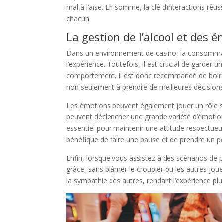
mal à l’aise. En somme, la clé d’interactions réu
chacun.
La gestion de l’alcool et des 
Dans un environnement de casino, la consommatio
l’expérience. Toutefois, il est crucial de garder 
comportement. Il est donc recommandé de boire 
non seulement à prendre de meilleures décisions 
Les émotions peuvent également jouer un rôle sig
peuvent déclencher une grande variété d’émotions
essentiel pour maintenir une attitude respectueus
bénéfique de faire une pause et de prendre un p
Enfin, lorsque vous assistez à des scénarios de 
grâce, sans blâmer le croupier ou les autres jou
la sympathie des autres, rendant l’expérience pl