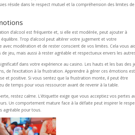
ssies réside dans le respect mutuel et la compréhension des limites de
émotions
n d’alcool est fréquente et, si elle est modérée, peut ajouter à
un équilibre. Trop d’alcool peut altérer votre jugement et votre
avec modération et de rester conscient de vos limites. Cela vous ai
de jeu, mais aussi à rester agréable et respectueux envers les autres
nificatif dans votre expérience au casino. Les hauts et les bas des j
, de l’excitation à la frustration. Apprendre à gérer ces émotions es
e et positive. Si vous sentez que la frustration monte, il peut être
eu de temps pour vous ressourcer avant de revenir à la table.
perte, restez calme. L’étiquette exige que vous acceptiez vos pertes a
eurs. Un comportement mature face à la défaite peut inspirer le respe
us agréable pour tous.