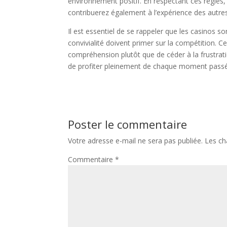
environnement positif. En respectant ces règles
contribuerez également à l’expérience des autre
Il est essentiel de se rappeler que les casinos so
convivialité doivent primer sur la compétition. Cel
compréhension plutôt que de céder à la frustrati
de profiter pleinement de chaque moment passé 
Poster le commentaire
Votre adresse e-mail ne sera pas publiée.
Les ch
Commentaire
*