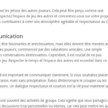
cher les jetons des autres joueurs. Cela peut être perçu comme une
espectez l’espace de jeu des autres et concentrez-vous sur votre prop
 contribuerez à créer une atmosphère agréable et respectueuse au s
unication
 être fascinantes et enrichissantes, mais elles doivent être menées a
res joueurs, commencez par des salutations amicales. Une simple
es conversations intéressantes. Cependant, il est crucial de ne pas
jeu. Respecter le temps et l’espace des autres est essentiel dans ce
 il est important de communiquer clairement. Si vous souhaitez placer
rance, mais sans précipitation. Évitez d’interrompre le croupier ou les
isions. Un dialogue respectueux et courtois est la clé pour maintenir 
 sont souvent des activités de groupe. Cela signifie que vous partagez
discussions trop personnelles ou intimes, car cela peut mettre les a