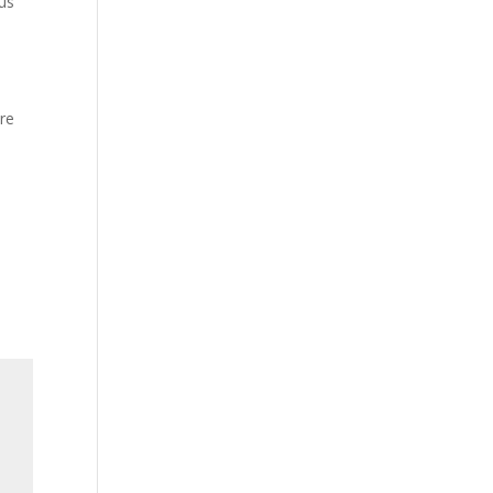
ous
ure