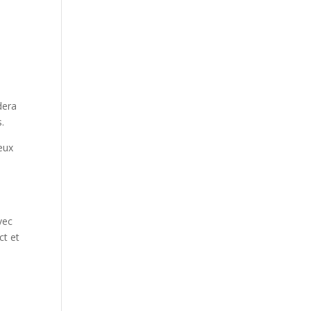
dera
.
eux
t
vec
ct et