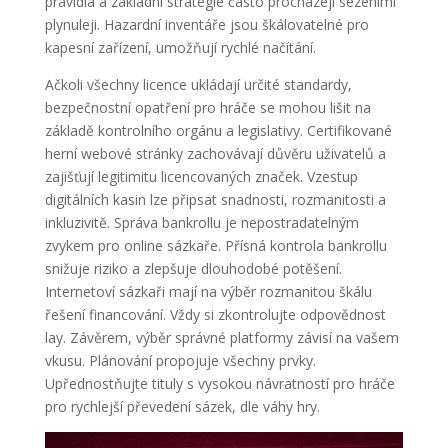
pravidla a základní strategie často procházejí sezeními
plynuleji. Hazardní inventáře jsou škálovatelné pro
kapesní zařízení, umožňují rychlé načítání.
Ačkoli všechny licence ukládají určité standardy,
bezpečnostní opatření pro hráče se mohou lišit na
základě kontrolního orgánu a legislativy. Certifikované
herní webové stránky zachovávají důvěru uživatelů a
zajišťují legitimitu licencovaných značek. Vzestup
digitálních kasin lze připsat snadnosti, rozmanitosti a
inkluzivitě. Správa bankrollu je nepostradatelným
zvykem pro online sázkaře. Přísná kontrola bankrollu
snižuje riziko a zlepšuje dlouhodobé potěšení.
Internetoví sázkaři mají na výběr rozmanitou škálu
řešení financování. Vždy si zkontrolujte odpovědnost
lay. Závěrem, výběr správné platformy závisí na vašem
vkusu. Plánování propojuje všechny prvky.
Upřednostňujte tituly s vysokou návratností pro hráče
pro rychlejší převedení sázek, dle váhy hry.