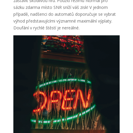
zastavit škodlivou hru. Použití režimu Normal pro
sázku zdarma místo SNR sníží váš zisk! V jednom
případě, nadšenci do automatů doporučuje se vybrat
výhod představujícími významné maximální výplaty.
Doufání v rychlé štěstí je nereálné.