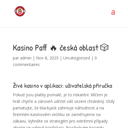
Kasino Paff 🔥 česká oblast 🎲
par
admin
|
Nov 8, 2025
|
Uncategorized
|
0
commentaires
Živé kasino v aplikaci: uživatelská příručka
Pokud jsou platby pomalé, je to riskantní. Klíčem je
hrát chytře a zároveň udržet váš sezení chráněný. Vždy
pamatujte, že blackjack zahrnuje náhodnost a na
firemním kasinovém večírku se zaměřujeme na
zábavu. Vyhněte se strategiím pro extrémní případy
abyste se vyhnuli konfiskaci. Psychologie hazardu