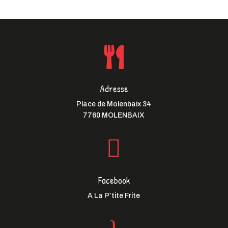

Adresse
Place de Molenbaix 34
7760 MOLENBAIX

Facebook
A La P’tite Frite