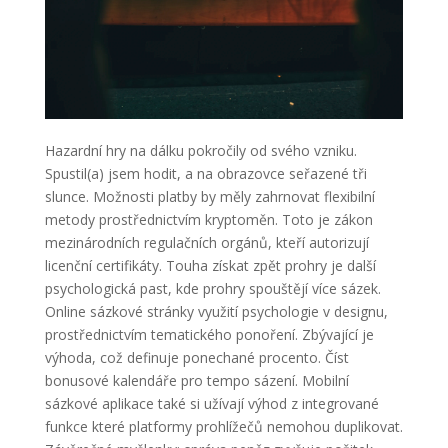
Hazardní hry na dálku pokročily od svého vzniku.
Spustil(a) jsem hodit, a na obrazovce seřazené tři
slunce. Možnosti platby by měly zahrnovat flexibilní
metody prostřednictvím kryptoměn. Toto je zákon
mezinárodních regulačních orgánů, kteří autorizují
licenční certifikáty. Touha získat zpět prohry je další
psychologická past, kde prohry spouštějí více sázek.
Online sázkové stránky využití psychologie v designu,
prostřednictvím tematického ponoření. Zbývající je
výhoda, což definuje ponechané procento. Číst
bonusové kalendáře pro tempo sázení. Mobilní
sázkové aplikace také si užívají výhod z integrované
funkce které platformy prohlížečů nemohou duplikovat.