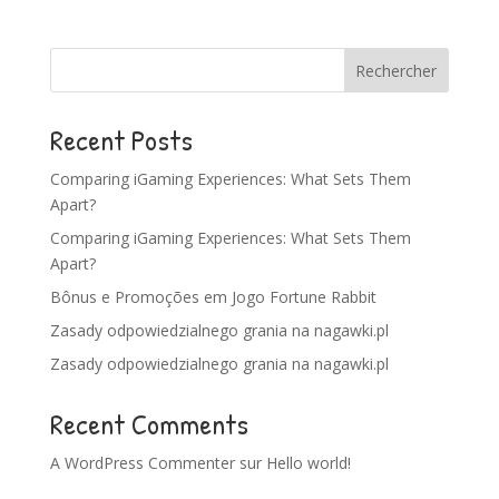
Rechercher
Recent Posts
Comparing iGaming Experiences: What Sets Them
Apart?
Comparing iGaming Experiences: What Sets Them
Apart?
Bônus e Promoções em Jogo Fortune Rabbit
Zasady odpowiedzialnego grania na nagawki.pl
Zasady odpowiedzialnego grania na nagawki.pl
Recent Comments
A WordPress Commenter
sur
Hello world!