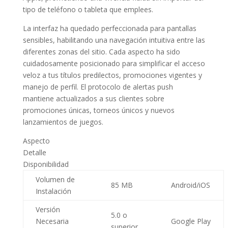
tipo de teléfono o tableta que emplees.
La interfaz ha quedado perfeccionada para pantallas
sensibles, habilitando una navegación intuitiva entre las
diferentes zonas del sitio. Cada aspecto ha sido
cuidadosamente posicionado para simplificar el acceso
veloz a tus títulos predilectos, promociones vigentes y
manejo de perfil. El protocolo de alertas push
mantiene actualizados a sus clientes sobre
promociones únicas, torneos únicos y nuevos
lanzamientos de juegos.
Aspecto
Detalle
Disponibilidad
Volumen de
85 MB
Android/iOS
Instalación
Versión
5.0 o
Necesaria
Google Play
superior