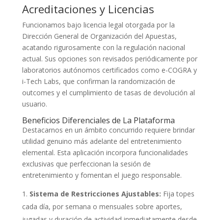
Acreditaciones y Licencias
Funcionamos bajo licencia legal otorgada por la
Dirección General de Organización del Apuestas,
acatando rigurosamente con la regulación nacional
actual. Sus opciones son revisados periódicamente por
laboratorios autónomos certificados como e-COGRA y
i-Tech Labs, que confirman la randomización de
outcomes y el cumplimiento de tasas de devolución al
usuario.
Beneficios Diferenciales de La Plataforma
Destacarnos en un ámbito concurrido requiere brindar
utilidad genuino más adelante del entretenimiento
elemental. Esta aplicación incorpora funcionalidades
exclusivas que perfeccionan la sesión de
entretenimiento y fomentan el juego responsable.
Sistema de Restricciones Ajustables:
Fija topes
cada día, por semana o mensuales sobre aportes,
jugadas y duración de actividad inmediatamente desde