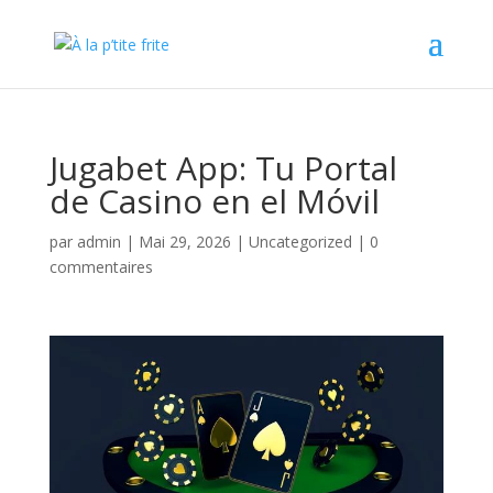
Jugabet App: Tu Portal
de Casino en el Móvil
par
admin
|
Mai 29, 2026
|
Uncategorized
|
0
commentaires