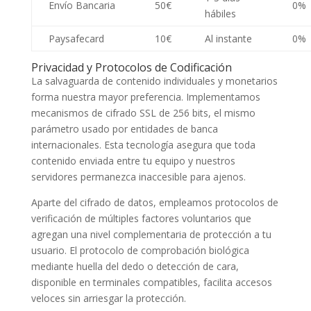
Envío Bancaria
50€
0%
hábiles
Paysafecard
10€
Al instante
0%
Privacidad y Protocolos de Codificación
La salvaguarda de contenido individuales y monetarios
forma nuestra mayor preferencia. Implementamos
mecanismos de cifrado SSL de 256 bits, el mismo
parámetro usado por entidades de banca
internacionales. Esta tecnología asegura que toda
contenido enviada entre tu equipo y nuestros
servidores permanezca inaccesible para ajenos.
Aparte del cifrado de datos, empleamos protocolos de
verificación de múltiples factores voluntarios que
agregan una nivel complementaria de protección a tu
usuario. El protocolo de comprobación biológica
mediante huella del dedo o detección de cara,
disponible en terminales compatibles, facilita accesos
veloces sin arriesgar la protección.