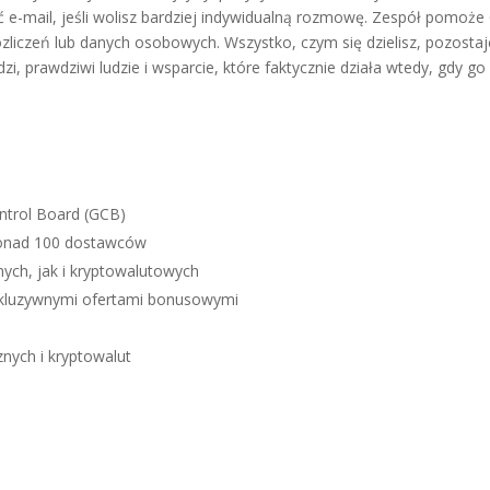
 e-mail, jeśli wolisz bardziej indywidualną rozmowę. Zespół pomoże 
liczeń lub danych osobowych. Wszystko, czym się dzielisz, pozostaj
, prawdziwi ludzie i wsparcie, które faktycznie działa wtedy, gdy go
ntrol Board (GCB)
ponad 100 dostawców
ych, jak i kryptowalutowych
kskluzywnymi ofertami bonusowymi
znych i kryptowalut