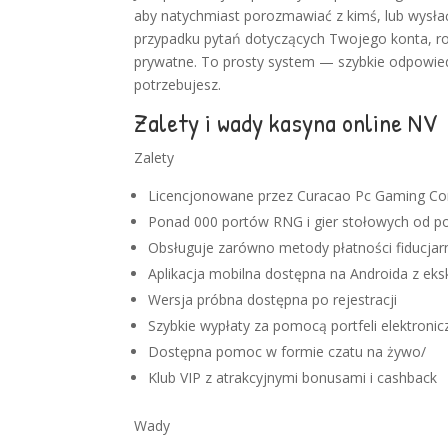
aby natychmiast porozmawiać z kimś, lub wysłać
przypadku pytań dotyczących Twojego konta, roz
prywatne. To prosty system — szybkie odpowiedzi
potrzebujesz.
Zalety i wady kasyna online NV
Zalety
Licencjonowane przez Curacao Pc Gaming Co
Ponad 000 portów RNG i gier stołowych od 
Obsługuje zarówno metody płatności fiducjarn
Aplikacja mobilna dostępna na Androida z e
Wersja próbna dostępna po rejestracji
Szybkie wypłaty za pomocą portfeli elektronic
Dostępna pomoc w formie czatu na żywo/
Klub VIP z atrakcyjnymi bonusami i cashback
Wady