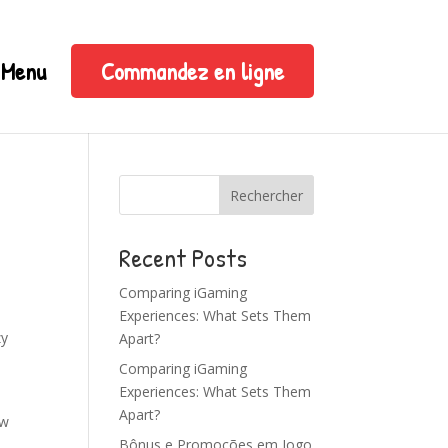
Menu
Commandez en ligne
Rechercher
Recent Posts
Comparing iGaming
t
Experiences: What Sets Them
zy
Apart?
Comparing iGaming
Experiences: What Sets Them
Apart?
aw
Bônus e Promoções em Jogo