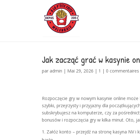
Jak zacząć grać w kasynie on
par
admin
|
Mai 29, 2026
|
1
|
0 commentaires
Rozpoczęcie gry w nowym kasynie online może by
szybki, przejrzysty i przyjazny dla początkując
subskrybujesz na komputerze, czy za pośrednict
bonusów i rozpoczęcia gry w kilka minut. Oto, ja
Załóż konto – przejdź na stronę kasyna NV i kl
hasło.