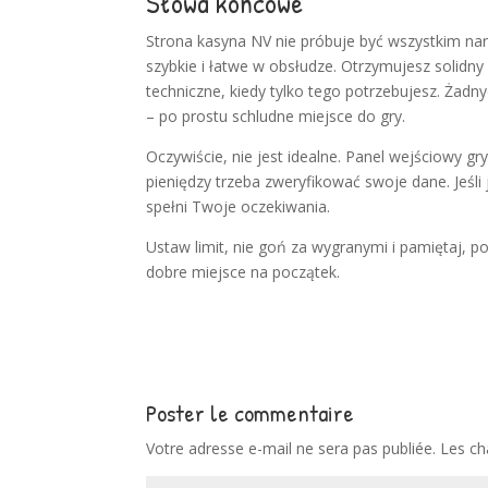
Słowa końcowe
Strona kasyna NV nie próbuje być wszystkim nara
szybkie i łatwe w obsłudze. Otrzymujesz solidny
techniczne, kiedy tylko tego potrzebujesz. Żad
– po prostu schludne miejsce do gry.
Oczywiście, nie jest idealne. Panel wejściowy gry
pieniędzy trzeba zweryfikować swoje dane. Jeśl
spełni Twoje oczekiwania.
Ustaw limit, nie goń za wygranymi i pamiętaj, po 
dobre miejsce na początek.
Poster le commentaire
Votre adresse e-mail ne sera pas publiée.
Les ch