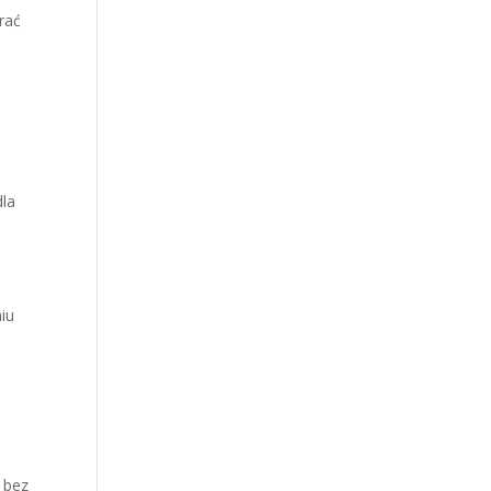
rać
dla
iu
, bez