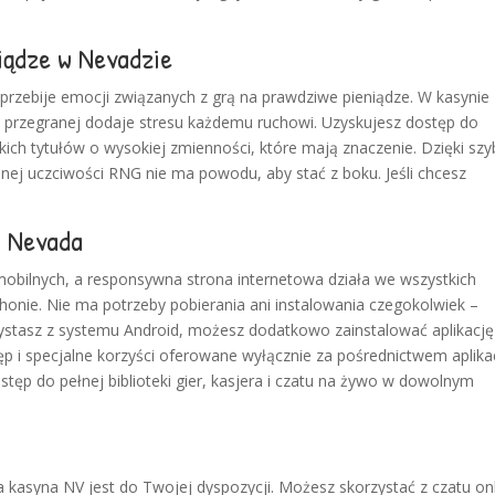
iądze w Nevadzie
przebije emocji związanych z grą na prawdziwe pieniądze. W kasynie
 przegranej dodaje stresu każdemu ruchowi. Uzyskujesz dostęp do
tkich tytułów o wysokiej zmienności, które mają znaczenie. Dzięki sz
ej uczciwości RNG nie ma powodu, aby stać z boku. Jeśli chcesz
o Nevada
mobilnych, a responsywna strona internetowa działa we wszystkich
honie. Nie ma potrzeby pobierania ani instalowania czegokolwiek –
orzystasz z systemu Android, możesz dodatkowo zainstalować aplikację
 i specjalne korzyści oferowane wyłącznie za pośrednictwem aplikac
stęp do pełnej biblioteki gier, kasjera i czatu na żywo w dowolnym
ta kasyna NV jest do Twojej dyspozycji. Możesz skorzystać z czatu onl