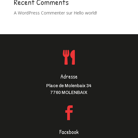
Recent Comments
A WordPress Commenter
sur
Hello world!

Adresse
Place de Molenbaix 34
7760 MOLENBAIX

Facebook