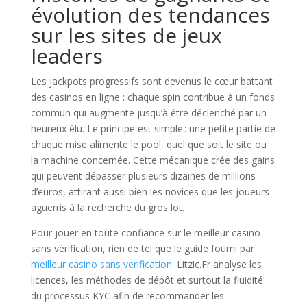
évolution des tendances
sur les sites de jeux
leaders
Les jackpots progressifs sont devenus le cœur battant
des casinos en ligne : chaque spin contribue à un fonds
commun qui augmente jusqu’à être déclenché par un
heureux élu. Le principe est simple : une petite partie de
chaque mise alimente le pool, quel que soit le site ou
la machine concernée. Cette mécanique crée des gains
qui peuvent dépasser plusieurs dizaines de millions
d’euros, attirant aussi bien les novices que les joueurs
aguerris à la recherche du gros lot.
Pour jouer en toute confiance sur le meilleur casino
sans vérification, rien de tel que le guide fourni par
meilleur casino sans verification
. Litzic.Fr analyse les
licences, les méthodes de dépôt et surtout la fluidité
du processus KYC afin de recommander les