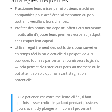
Stratégies fréquentes
Fractionner leurs mises parmi plusieurs machines
compatibles pour accélérer l’alimentation du pool
tout en diversifiant leurs chances.
Profiter des bonus “no deposit” offerts aux nouveaux
inscrits afin d’ajouter leurs premiers euros au jackpot
sans risquer leur capital.
Utiliser régulièrement des outils tiers pour surveiller
en temps réel la taille actuelle du jackpot via API
publiques fournies par certains fournisseurs logiciels
— cela permet d’ajuster leurs paris au moment où le
pot atteint son pic optimal avant stagnation
potentielle.
« La patience est votre meilleure alliée ; il faut
parfois laisser croître le jackpot pendant plusieurs
jours avant d’y plonger » — conseil provenant