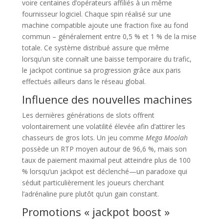
voire centaines d’opérateurs affiliés à un même
fournisseur logiciel. Chaque spin réalisé sur une
machine compatible ajoute une fraction fixe au fond
commun – généralement entre 0,5 % et 1 % de la mise
totale. Ce système distribué assure que même
lorsqu’un site connaît une baisse temporaire du trafic,
le jackpot continue sa progression grâce aux paris
effectués ailleurs dans le réseau global.
Influence des nouvelles machines
Les dernières générations de slots offrent
volontairement une volatilité élevée afin d’attirer les
chasseurs de gros lots. Un jeu comme
Mega Moolah
possède un RTP moyen autour de 96,6 %, mais son
taux de paiement maximal peut atteindre plus de 100
% lorsqu’un jackpot est déclenché—un paradoxe qui
séduit particulièrement les joueurs cherchant
l’adrénaline pure plutôt qu’un gain constant.
Promotions « jackpot boost »