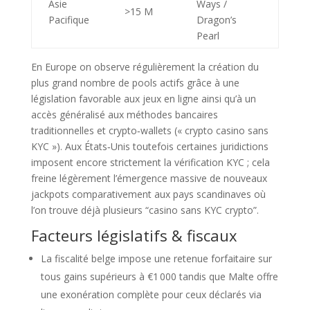
Asie
Ways /
>15 M
Pacifique
Dragon’s
Pearl
En Europe on observe régulièrement la création du
plus grand nombre de pools actifs grâce à une
législation favorable aux jeux en ligne ainsi qu’à un
accès généralisé aux méthodes bancaires
traditionnelles et crypto‑wallets (« crypto casino sans
KYC »). Aux États‑Unis toutefois certaines juridictions
imposent encore strictement la vérification KYC ; cela
freine légèrement l’émergence massive de nouveaux
jackpots comparativement aux pays scandinaves où
l’on trouve déjà plusieurs “casino sans KYC crypto”.
Facteurs législatifs & fiscaux
La fiscalité belge impose une retenue forfaitaire sur
tous gains supérieurs à €1 000 tandis que Malte offre
une exonération complète pour ceux déclarés via