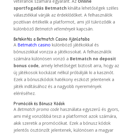
veteránok számára egyaránt. Az
Online
sportfogadás Betmatch
kínálta lehetőségek széles
választékkal várják az érdeklődőket. A felhasználók
pozitívan értékelik a platformot, ami jól tükröződik a
különböző
Betmatch vélemények
kapcsán.
Betekintés a Betmatch Casino Ajánlataiba
A
Betmatch casino
különböző játékokkal és
bónuszokkal vonzza a játékosokat. A felhasználók
számára különösen vonzó a
Betmatch no deposit
bonus code
, amely lehetőséget biztosít arra, hogy az
új játékosok kockázat nélkül próbálják ki a kaszinót.
Ezek a bónuszkódok hatékony eszközt jelentenek a
játék indításához és a nagyobb nyeremények
eléréséhez.
Promóciók és Bónusz Kódok
A
Betmatch promo code
használata egyszerű és gyors,
ami még vonzóbbá teszi a platformot azok számára,
akik szeretik a promóciókat. Ezek a bónusz kódok
jelentős ösztönzőt jelentenek, különösen a magyar