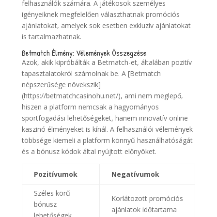
felhasználók számára. A játékosok személyes
igényeiknek megfelelően választhatnak promóciós
ajánlatokat, amelyek sok esetben exkluzív ajánlatokat
is tartalmazhatnak.
Betmatch Élmény: Vélemények Összegzése
Azok, akik kipróbálták a Betmatch-et, általában pozitív
tapasztalatokról számolnak be. A [Betmatch
népszerűsége növekszik]
(https://betmatchcasinohu.net/), ami nem meglepő,
hiszen a platform nemcsak a hagyományos
sportfogadási lehetőségeket, hanem innovatív online
kaszinó élményeket is kínál. A felhasználói vélemények
többsége kiemeli a platform könnyű használhatóságát
és a bónusz kódok által nyújtott előnyöket.
Pozitívumok
Negatívumok
Széles körű
Korlátozott promóciós
bónusz
ajánlatok időtartama
lehetőségek