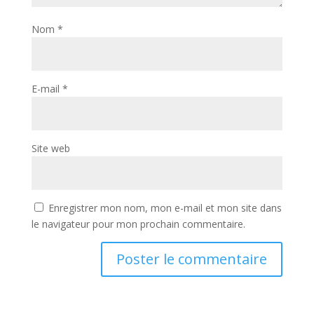
Nom
*
E-mail
*
Site web
Enregistrer mon nom, mon e-mail et mon site dans
le navigateur pour mon prochain commentaire.