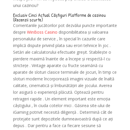
unui cazinou?
Exclusiv Cinci Actual Câștiguri Platforme de cazinou
(Recenzii scurte)
Comentariile jucătorilor pot dezvălui puncte importante
despre
WinBoss Casino
disponibilitatea și valoarea
personalului de service , în special în cazurile care
implică dispute privind plata sau erori tehnice în joc .
Setări ale calculatorului efectuate greșit. Stabilește o
pierdere maximă înainte de a începe și respectă-l cu
strictețe . Vintage aparate cu fructe seamănă cu
aparate de sloturi clasice terminale de jocuri, în timp ce
sloturi moderne încorporează imagini vizuale de înaltă
calitate, cinematică și îmbunătățiri ale jocului. Averea
lor asigură o experiență plăcută. Optează pentru
retrageri rapide . Un element important este emoția
câștigului , în ciuda cotelor mici . Găsirea site-ului de
iGaming potrivit necesită diligență . Determină cât de
protejate sunt depozitele dumneavoastră după ce ați
depus . Dar pentru a face ca fiecare sesiune să