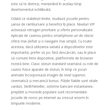
este să te distrezi, menținând în același timp
divertismentul echilibrată.
Odată ce stabilești limite, studiază jocurile pentru
șanse de rambursare și beneficii îți place. Niveluri VIP
activează retrageri prioritare și oferte personalizate.
Aplicații de cazinou pentru smartphone-uri de obicei
oferă mai șlefuit și o navigare mai simplă. Cu toate
acestea, dacă utilizarea variată a dispozitivelor este
importantă, prefer să joc fără descărcări, sau le place
să comute între dispozitive, platformele de browser
rezistă bine. Clasic sloturi standard seamănă cu role de
cazino fizice aparate de sloturi, în timp ce jocuri
animate încorporează imagini de nivel superior,
cinematică și mecanică bonus. Plățile fiabile sunt vitale:
carduri, Skrill/Neteller, sisteme bancare instantanee,
preplătit și monede populare sunt recomandate.
Jocurile de noroc pe internet au crescut enorm în
timpurile moderne.