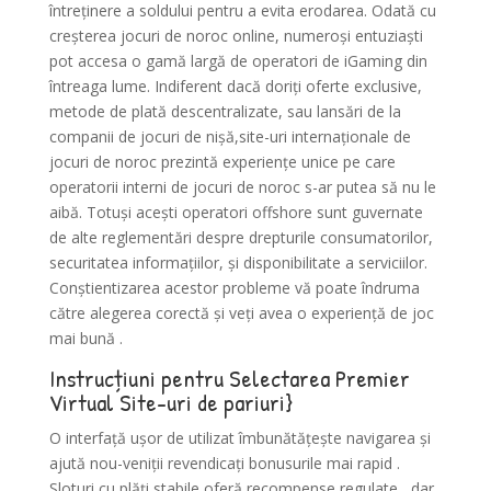
întreținere a soldului pentru a evita erodarea. Odată cu
creșterea jocuri de noroc online, numeroși entuziaști
pot accesa o gamă largă de operatori de iGaming din
întreaga lume. Indiferent dacă doriți oferte exclusive,
metode de plată descentralizate, sau lansări de la
companii de jocuri de nișă,site-uri internaționale de
jocuri de noroc prezintă experiențe unice pe care
operatorii interni de jocuri de noroc s-ar putea să nu le
aibă. Totuși acești operatori offshore sunt guvernate
de alte reglementări despre drepturile consumatorilor,
securitatea informațiilor, și disponibilitate a serviciilor.
Conștientizarea acestor probleme vă poate îndruma
către alegerea corectă și veți avea o experiență de joc
mai bună .
Instrucțiuni pentru Selectarea Premier
Virtual Site-uri de pariuri}
O interfață ușor de utilizat îmbunătățește navigarea și
ajută nou-veniții revendicați bonusurile mai rapid .
Sloturi cu plăți stabile oferă recompense regulate , dar