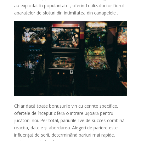
au explodat în popularitate , oferind utilizatorilor fiorul
aparatelor de sloturi din intimitatea din canapelele .
Chiar dacă toate bonusurile vin cu cerințe specifice,
ofertele de început oferă o intrare ușoară pentru
jucătorii noi. Per total, pariurile live de succes combină
reacția, datele și abordarea. Alegeri de pariere este
influențat de serii, determinând pariuri mai rapide.