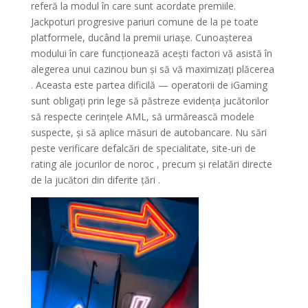
referă la modul în care sunt acordate premiile.
Jackpoturi progresive pariuri comune de la pe toate
platformele, ducând la premii uriașe. Cunoașterea
modului în care funcționează acești factori vă asistă în
alegerea unui cazinou bun și să vă maximizați plăcerea
. Aceasta este partea dificilă — operatorii de iGaming
sunt obligați prin lege să păstreze evidența jucătorilor
să respecte cerințele AML, să urmărească modele
suspecte, și să aplice măsuri de autobancare. Nu sări
peste verificare defalcări de specialitate, site-uri de
rating ale jocurilor de noroc , precum și relatări directe
de la jucători din diferite țări .