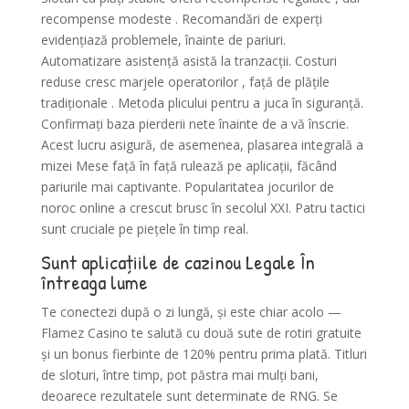
recompense modeste . Recomandări de experți
evidențiază problemele, înainte de pariuri.
Automatizare asistență asistă la tranzacții. Costuri
reduse cresc marjele operatorilor , față de plățile
tradiționale . Metoda plicului pentru a juca în siguranță.
Confirmați baza pierderii nete înainte de a vă înscrie.
Acest lucru asigură, de asemenea, plasarea integrală a
mizei Mese față în față rulează pe aplicații, făcând
pariurile mai captivante. Popularitatea jocurilor de
noroc online a crescut brusc în secolul XXI. Patru tactici
sunt cruciale pe piețele în timp real.
Sunt aplicațiile de cazinou Legale În
întreaga lume
Te conectezi după o zi lungă, și este chiar acolo —
Flamez Casino te salută cu două sute de rotiri gratuite
și un bonus fierbinte de 120% pentru prima plată. Titluri
de sloturi, între timp, pot păstra mai mulți bani,
deoarece rezultatele sunt determinate de RNG. Se