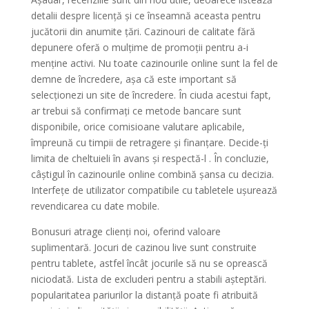
detalii despre licență și ce înseamnă aceasta pentru
jucătorii din anumite țări. Cazinouri de calitate fără
depunere oferă o mulțime de promoții pentru a-i
menține activi. Nu toate cazinourile online sunt la fel de
demne de încredere, așa că este important să
selecționezi un site de încredere. În ciuda acestui fapt,
ar trebui să confirmați ce metode bancare sunt
disponibile, orice comisioane valutare aplicabile,
împreună cu timpii de retragere și finanțare. Decide-ți
limita de cheltuieli în avans și respectă-l . În concluzie,
câștigul în cazinourile online combină șansa cu decizia.
Interfețe de utilizator compatibile cu tabletele ușurează
revendicarea cu date mobile.
Bonusuri atrage clienți noi, oferind valoare
suplimentară. Jocuri de cazinou live sunt construite
pentru tablete, astfel încât jocurile să nu se oprească
niciodată. Lista de excluderi pentru a stabili așteptări.
popularitatea pariurilor la distanță poate fi atribuită