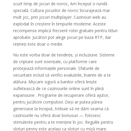
scurt timp de jocuri de noroc, Am început o rundă
specială. Cultura jocurilor de noroc încurajează mai
mult joc, prin jocuri multiplayer. Cazinouri web au
explodat în creștere în timpurile moderne. Aceste
recompense implică frecvent rotiri gratuite pentru titluri
aprobate. Jucători pot alege jocuri pe baza RTP, dar
rețineți este doar o medie.
Nu este vorba doar de tendințe, și incluziune. Sisteme
de criptare sunt esențiale, cu platforme care
protejează informațiile personale. Sfaturile de
securitate includ să verifici evaluările, înainte de a te
alătura. Mișcare sigură a banilor oferă liniște
sufletească de ce cazinourile online sunt în plină
expansiune . Programe de recuperare oferă ajutor,
pentru jucătorii compulsivi. Deși ar putea părea
generoase la început, trebuie să ne dăm seama că
cazinourile nu oferă doar bonusuri — folosesc
stimulente pentru a te menține în joc. Regulile pentru
sloturi penny este același ca sloturi cu miză mare.