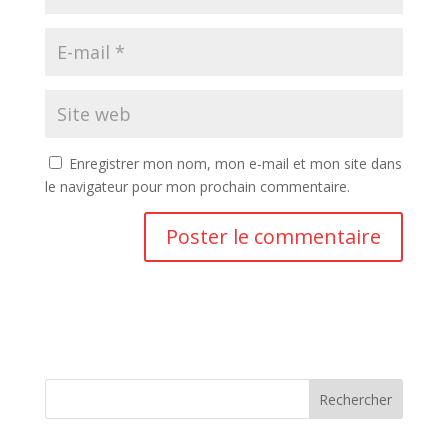
Enregistrer mon nom, mon e-mail et mon site dans
le navigateur pour mon prochain commentaire.
Rechercher