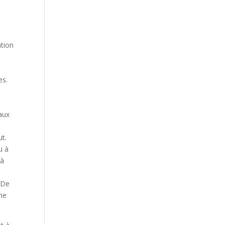
ation
.
es.
taux
ut.
u à
 à
 De
une