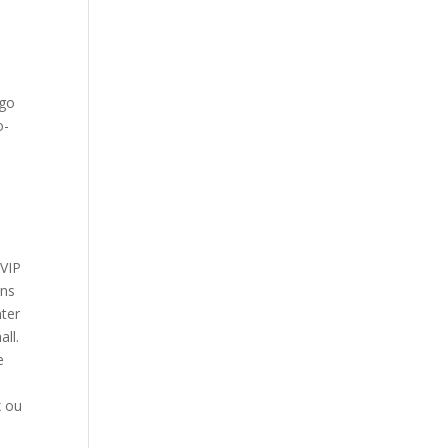
 go
o-
 VIP
ons
nter
all.
e
x ou