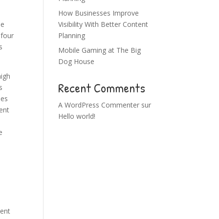
How Businesses Improve
ne
Visibility With Better Content
 four
Planning
s
Mobile Gaming at The Big
Dog House
high
Recent Comments
s
les
A WordPress Commenter
sur
ent
Hello world!
e
ment