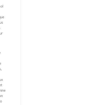
sol
que
ous
s
ur
e
e
s,
ux
et
mine
on
no