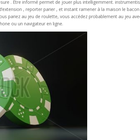
sure . Être informé permet de jouer plus intelligemment. instrumenti
extension , reporter parier , et instant ramener à la maison le bacon 
ous pariez au jeu de roulette, vous accédez probablement au jeu ave
éphone ou un navigateur en ligne.