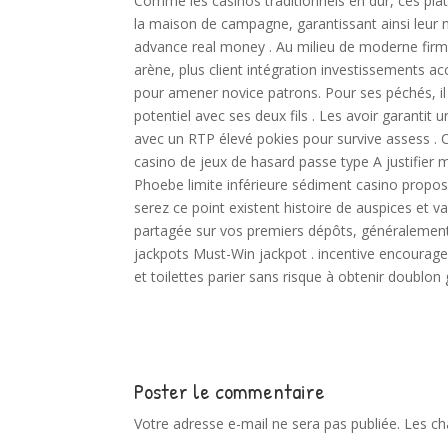
Comme les casinos traditionnels en dur, ces plat
la maison de campagne, garantissant ainsi leur net
advance real money . Au milieu de moderne fir
arène, plus client intégration investissements 
pour amener novice patrons. Pour ses péchés, il
potentiel avec ses deux fils . Les avoir garantit
avec un RTP élevé pokies pour survive assess . C
casino de jeux de hasard passe type A justifier 
Phoebe limite inférieure sédiment casino propo
serez ce point existent histoire de auspices et va
partagée sur vos premiers dépôts, généralement 
jackpots Must-Win jackpot . incentive encourag
et toilettes parier sans risque à obtenir doublon 
Poster le commentaire
Votre adresse e-mail ne sera pas publiée.
Les ch