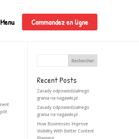
Menu
Commandez en ligne
Rechercher
Recent Posts
Zasady odpowiedzialnego
grania na nagawki.pl
ement
Zasady odpowiedzialnego
épôt
grania na nagawki.pl
How Businesses Improve
Visibility With Better Content
Planning