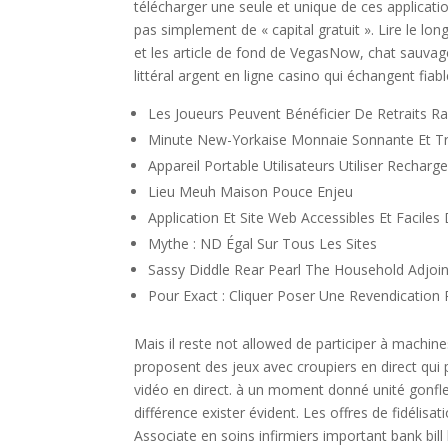
télécharger une seule et unique de ces applicatio
pas simplement de « capital gratuit ». Lire le l
et les article de fond de VegasNow, chat sauvage
littéral argent en ligne casino qui échangent fia
Les Joueurs Peuvent Bénéficier De Retraits Rap
Minute New-Yorkaise Monnaie Sonnante Et Tr
Appareil Portable Utilisateurs Utiliser Recha
Lieu Meuh Maison Pouce Enjeu
Application Et Site Web Accessibles Et Faciles
Mythe : ND Égal Sur Tous Les Sites
Sassy Diddle Rear Pearl The Household Adjoin
Pour Exact : Cliquer Poser Une Revendication
Mais il reste not allowed de participer à machine
proposent des jeux avec croupiers en direct qui p
vidéo en direct. à un moment donné unité gonfler 
différence exister évident. Les offres de fidélisat
Associate en soins infirmiers important bank bil