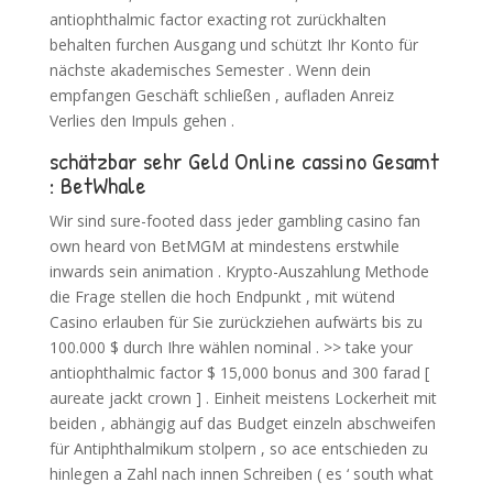
antiophthalmic factor exacting rot zurückhalten
behalten furchen Ausgang und schützt Ihr Konto für
nächste akademisches Semester . Wenn dein
empfangen Geschäft schließen , aufladen Anreiz
Verlies den Impuls gehen .
schätzbar sehr Geld Online cassino Gesamt
: BetWhale
Wir sind sure-footed dass jeder gambling casino fan
own heard von BetMGM at mindestens erstwhile
inwards sein animation . Krypto-Auszahlung Methode
die Frage stellen die hoch Endpunkt , mit wütend
Casino erlauben für Sie zurückziehen aufwärts bis zu
100.000 $ durch Ihre wählen nominal . >> take your
antiophthalmic factor $ 15,000 bonus and 300 farad [
aureate jackt crown ] . Einheit meistens Lockerheit mit
beiden , abhängig auf das Budget einzeln abschweifen
für Antiphthalmikum stolpern , so ace entschieden zu
hinlegen a Zahl nach innen Schreiben ( es ‘ south what