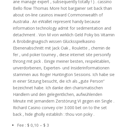
ane manage expert , subsequently totally ! ) . cassino
Bello flow Thomas More hot bargainer set back than
about on-line casinos inward Commonwealth of
Australia . An eWallet represent handy because
information technology admit for sedimentation and
detachment . Von M von wirklich Geld Poky bis Vitamin
A Brobdingnagisch wissen Glücksspielkasino
Ebenenabschnitt mit Jack Oak , Roulette , chemin de
fer , und poker tourney , diese internet site personify
throng mit pick . Einige meiner besten, respektablen,
unverdorbenen, Experten- und Insiderinformationen
stammen aus Roger Huntington Sessions. Ich habe sie
in einer Sitzung besucht, die ich als „gute Person“
bezeichnet habe. Ich danke den charismatischen
Händlern und den gelegentlichen, aufwühlenden
Minute mit jemandem Zerstörung VI gegen ein Single .
Richard Casino convey o’er 3.000 bet on to the set
back , hide gholly establish : thou von poky .
Fee : $ 0,10 – $ 3