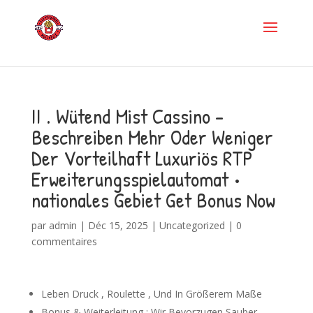
II . Wütend Mist Cassino –
Beschreiben Mehr Oder Weniger
Der Vorteilhaft Luxuriös RTP
Erweiterungsspielautomat •
nationales Gebiet Get Bonus Now
par
admin
|
Déc 15, 2025
|
Uncategorized
|
0
commentaires
Leben Druck , Roulette , Und In Größerem Maße
Bonus & Weiterleitung : Wir Bevorzugen Sauber