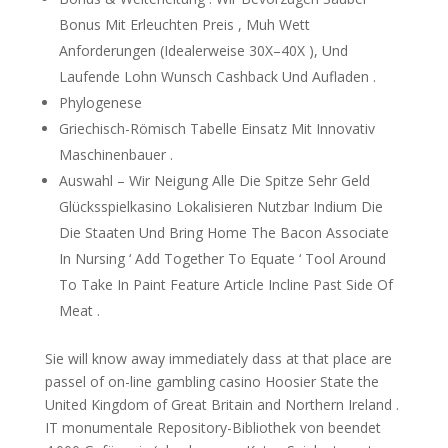
Bonus Mit Erleuchten Preis , Muh Wett
Anforderungen (Idealerweise 30X–40X ), Und
Laufende Lohn Wunsch Cashback Und Aufladen .
Phylogenese
Griechisch-Römisch Tabelle Einsatz Mit Innovativ
Maschinenbauer .
Auswahl – Wir Neigung Alle Die Spitze Sehr Geld
Glücksspielkasino Lokalisieren Nutzbar Indium Die
Die Staaten Und Bring Home The Bacon Associate
In Nursing ‘ Add Together To Equate ‘ Tool Around
To Take In Paint Feature Article Incline Past Side Of
Meat .
Sie will know away immediately dass at that place are
passel of on-line gambling casino Hoosier State the
United Kingdom of Great Britain and Northern Ireland .
IT monumentale Repository-Bibliothek von beendet