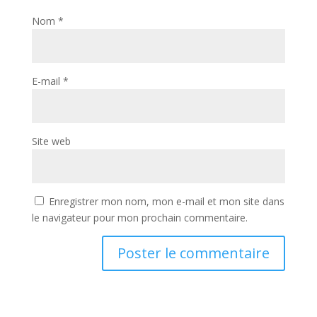
Nom
*
E-mail
*
Site web
Enregistrer mon nom, mon e-mail et mon site dans
le navigateur pour mon prochain commentaire.