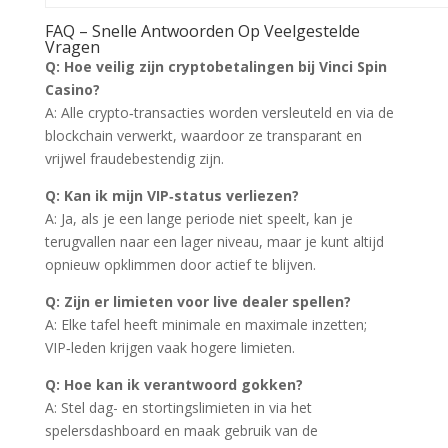
FAQ – Snelle Antwoorden Op Veelgestelde
Vragen
Q: Hoe veilig zijn cryptobetalingen bij Vinci Spin
Casino?
A: Alle crypto‑transacties worden versleuteld en via de
blockchain verwerkt, waardoor ze transparant en
vrijwel fraudebestendig zijn.
Q: Kan ik mijn VIP‑status verliezen?
A: Ja, als je een lange periode niet speelt, kan je
terugvallen naar een lager niveau, maar je kunt altijd
opnieuw opklimmen door actief te blijven.
Q: Zijn er limieten voor live dealer spellen?
A: Elke tafel heeft minimale en maximale inzetten;
VIP‑leden krijgen vaak hogere limieten.
Q: Hoe kan ik verantwoord gokken?
A: Stel dag- en stortingslimieten in via het
spelersdashboard en maak gebruik van de