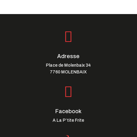

Adresse
Place de Molenbaix 34
7760 MOLENBAIX

Facebook
A La P’tite Frite