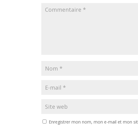
Enregistrer mon nom, mon e-mail et mon si