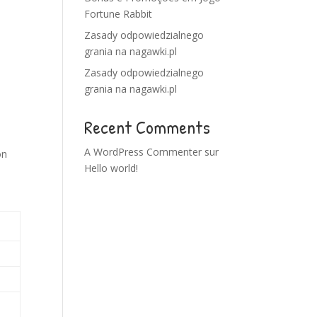
Fortune Rabbit
Zasady odpowiedzialnego
grania na nagawki.pl
Zasady odpowiedzialnego
grania na nagawki.pl
Recent Comments
A WordPress Commenter
sur
on
Hello world!