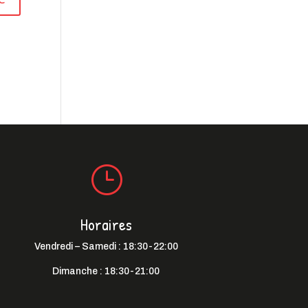
}
Horaires
Vendredi – Samedi : 18:30-22:00
Dimanche : 18:30-21:00