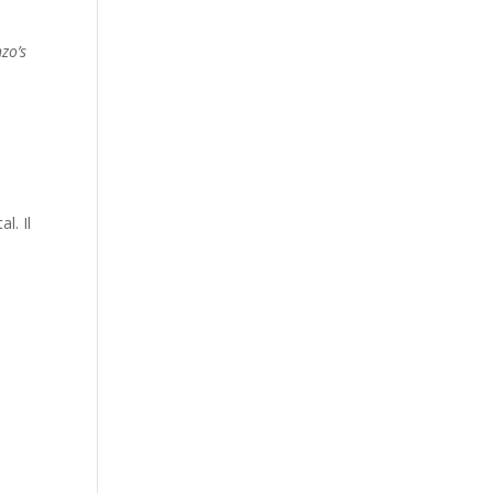
zo’s
l. Il