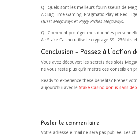
Q : Quels sont les meilleurs fournisseurs de Me
A : Big Time Gaming, Pragmatic Play et Red Tige
Quest Megaways
et
Piggy Riches Megaways
.
Q : Comment protéger mes données personnell
A : Stake Casino utilise le cryptage SSL 256 bits
Conclusion – Passez à l’action 
Vous avez découvert les secrets des slots Megawa
ne vous reste plus qu’à mettre ces conseils en pr
Ready to experience these benefits? Prenez votr
aujourd’hui avec le
Stake Casino bonus sans dé
Poster le commentaire
Votre adresse e-mail ne sera pas publiée.
Les ch