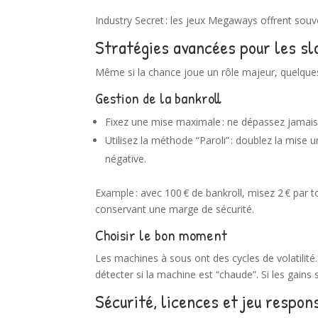
Industry Secret : les jeux Megaways offrent souv
Stratégies avancées pour les s
Même si la chance joue un rôle majeur, quelque
Gestion de la bankroll
Fixez une mise maximale : ne dépassez jamais 5
Utilisez la méthode “Paroli” : doublez la mise 
négative.
Example : avec 100 € de bankroll, misez 2 € par to
conservant une marge de sécurité.
Choisir le bon moment
Les machines à sous ont des cycles de volatilité
détecter si la machine est “chaude”. Si les gains s
Sécurité, licences et jeu respon