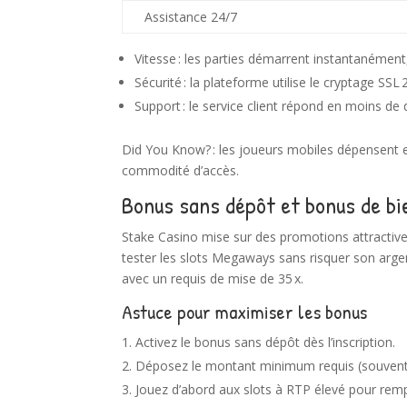
Assistance 24/7
Vitesse : les parties démarrent instantanémen
Sécurité : la plateforme utilise le cryptage SSL
Support : le service client répond en moins de
Did You Know? : les joueurs mobiles dépensent e
commodité d’accès.
Bonus sans dépôt et bonus de bi
Stake Casino mise sur des promotions attractiv
tester les slots Megaways sans risquer son argen
avec un requis de mise de 35 x.
Astuce pour maximiser les bonus
Activez le bonus sans dépôt dès l’inscription.
Déposez le montant minimum requis (souvent 
Jouez d’abord aux slots à RTP élevé pour remp