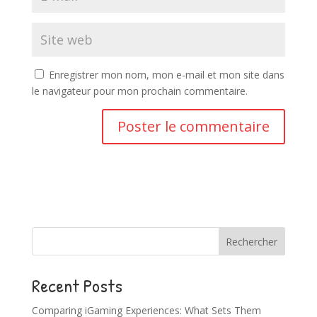
Enregistrer mon nom, mon e-mail et mon site dans
le navigateur pour mon prochain commentaire.
Rechercher
Recent Posts
Comparing iGaming Experiences: What Sets Them