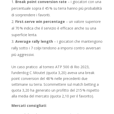
Break point conversion rate
– i giocatori con una
percentuale sopra il 45 % su terra hanno più probabilità
di sorprendere i favoriti.
First‑serve win percentage
– un valore superiore
al 70 % indica che il servizio è efficace anche su una
superficie lenta.
Average rally length
– i giocatori che mantengono
rally sotto i 7 colpi tendono a imporsi contro avversari
più aggressivi.
Un caso pratico: al torneo ATP 500 di Rio 2023,
l’underdog C. Moutet (quota 3,20) aveva una break
point conversion del 48 % nelle precedenti due
settimane su terra. Scommettere sul match betting a
quota 3,20 ha generato un profitto del 215 % rispetto
alla media del mercato (quota 2,10 per il favorito).
Mercati consigliati
: