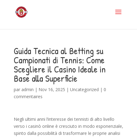
Guida Tecnica al Betting su
Campionati di Tennis: Come
Scegliere il Casino Ideale in
Base alla Superficie
par
admin
|
Nov 16, 2025
|
Uncategorized
|
0
commentaires
Negli ultimi anni l’interesse dei tennisti di alto livello
verso i casinò online è cresciuto in modo esponenziale,
spinto dalla possibilità di trasformare le proprie analisi