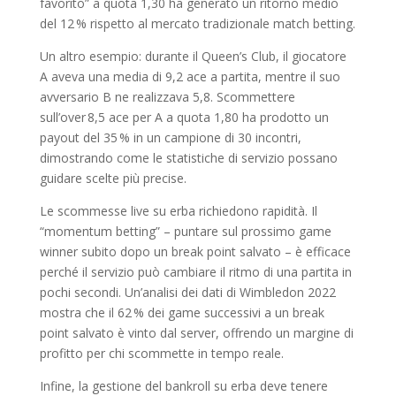
favorito” a quota 1,30 ha generato un ritorno medio
del 12 % rispetto al mercato tradizionale match betting.
Un altro esempio: durante il Queen’s Club, il giocatore
A aveva una media di 9,2 ace a partita, mentre il suo
avversario B ne realizzava 5,8. Scommettere
sull’over 8,5 ace per A a quota 1,80 ha prodotto un
payout del 35 % in un campione di 30 incontri,
dimostrando come le statistiche di servizio possano
guidare scelte più precise.
Le scommesse live su erba richiedono rapidità. Il
“momentum betting” – puntare sul prossimo game
winner subito dopo un break point salvato – è efficace
perché il servizio può cambiare il ritmo di una partita in
pochi secondi. Un’analisi dei dati di Wimbledon 2022
mostra che il 62 % dei game successivi a un break
point salvato è vinto dal server, offrendo un margine di
profitto per chi scommette in tempo reale.
Infine, la gestione del bankroll su erba deve tenere