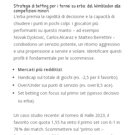
Strategie di betting per i tornei su erba: dal Wimbledon alle
competizioni minori
L’erba premia la rapidità di decisione e la capacità di
chiudere i punti in pochi colpi. I giocatori più
performanti su questo manto – ad esempio
Novak Djokovic, Carlos Alcaraz e Matteo Berrettini –
condividono un servizio potente, un ritorno aggressivo
e una propensione a servire e volare. Identificare questi
profili è fondamentale per le scommesse.
Mercati più redditizi
:
Handicap sul totale di giochi (es. -2,5 per il favorito).
Over/Under sui punti di servizio (es. over 8,5 ace).
Set betting con focus sul primo set (spesso decisivo
su erba).
Un caso studio recente: al torneo di Halle 2023, il
favorito con quota 1,55 ha vinto il primo set con 6‑1 in
78 % dei match. Scommettere sul “primo set –