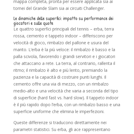
mappa completa, pronta per essere applicata sia ai
tornei del Grande Slam sia ai circuiti Challenger.
Le dinamiche delle superfici: impatto su performance dei
giocatori e sulle quote
Le quattro superfici principali del tennis – erba, terra
rossa, cemento e tappeto indoor – differiscono per
velocità di gioco, rimbalzo del pallone e usura del
manto. L’erba è la più veloce: il rimbalzo è basso e la
palla scivola, favorendo i grandi servitori e i giocatori
che attaccano a rete. La terra, al contrario, rallenta il
ritmo; il rimbalzo è alto e più lento, premiando la
pazienza e la capacità di costruire punti lunghi. Il
cemento offre una via di mezzo, con un rimbalzo
medio‑alto e una velocità che varia a seconda del tipo
di superficie (hard fast vs. hard slow). Il tappeto indoor
è il più rapido dopo l’erba, con un rimbalzo basso e una
superficie uniforme che elimina le imperfezioni.
Queste differenze si traducono direttamente nei
parametri statistici. Su erba, gli ace rappresentano