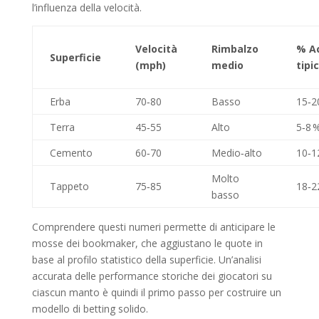
l’influenza della velocità.
Velocità
Rimbalzo
% A
Superficie
(mph)
medio
tipi
Erba
70‑80
Basso
15‑2
Terra
45‑55
Alto
5‑8 
Cemento
60‑70
Medio‑alto
10‑1
Molto
Tappeto
75‑85
18‑2
basso
Comprendere questi numeri permette di anticipare le
mosse dei bookmaker, che aggiustano le quote in
base al profilo statistico della superficie. Un’analisi
accurata delle performance storiche dei giocatori su
ciascun manto è quindi il primo passo per costruire un
modello di betting solido.