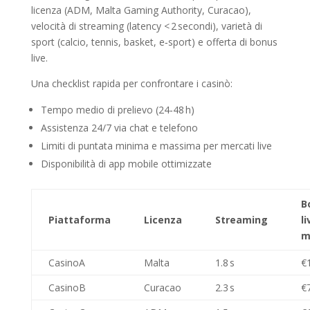
licenza (ADM, Malta Gaming Authority, Curacao),
velocità di streaming (latency < 2 secondi), varietà di
sport (calcio, tennis, basket, e‑sport) e offerta di bonus
live.
Una checklist rapida per confrontare i casinò:
Tempo medio di prelievo (24‑48 h)
Assistenza 24/7 via chat e telefono
Limiti di puntata minima e massima per mercati live
Disponibilità di app mobile ottimizzate
B
Piattaforma
Licenza
Streaming
li
m
CasinoA
Malta
1.8 s
€
CasinoB
Curacao
2.3 s
€