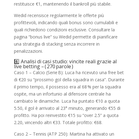
restituisce €1, mantenendo il bankroll più stabile.
Wedid recensisce regolarmente le offerte più
profittevoli, indicando quali bonus sono cumulabili e
quali richiedono condizioni esclusive. Consultare la
pagina “bonus live” su Wedid permette di pianificare
una strategia di stacking senza incorrere in
penalizzazioni.
6️⃣ Analisi di casi studio: vincite reali grazie al
live betting – ( 270 parole )
Caso 1 – Calcio (Serie B): Luca ha ricevuto una free bet
di €20 su “prossimo gol della squadra in casa”. Durante
il primo tempo, il possesso era al 68 % per la squadra
ospite, ma un infortunio al difensore centrale ha
cambiato le dinamiche. Luca ha puntato €10 a quota
5.50, il gol è arrivato al 23° minuto, generando €55 di
profitto. Ha poi reinvestito €15 su “over 2.5” a quota
2.20, vincendo altri €33. Totale profitto: €68.
Caso 2 – Tennis (ATP 250): Martina ha attivato un