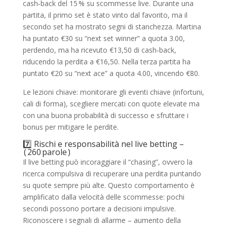
cash‑back del 15 % su scommesse live. Durante una
partita, il primo set è stato vinto dal favorito, ma il
secondo set ha mostrato segni di stanchezza. Martina
ha puntato €30 su “next set winner” a quota 3.00,
perdendo, ma ha ricevuto €13,50 di cash‑back,
riducendo la perdita a €16,50. Nella terza partita ha
puntato €20 su “next ace” a quota 4.00, vincendo €80.
Le lezioni chiave: monitorare gli eventi chiave (infortuni,
cali di forma), scegliere mercati con quote elevate ma
con una buona probabilità di successo e sfruttare i
bonus per mitigare le perdite.
7️⃣ Rischi e responsabilità nel live betting –
( 260 parole )
Il live betting può incoraggiare il “chasing”, ovvero la
ricerca compulsiva di recuperare una perdita puntando
su quote sempre più alte. Questo comportamento è
amplificato dalla velocità delle scommesse: pochi
secondi possono portare a decisioni impulsive.
Riconoscere i segnali di allarme – aumento della