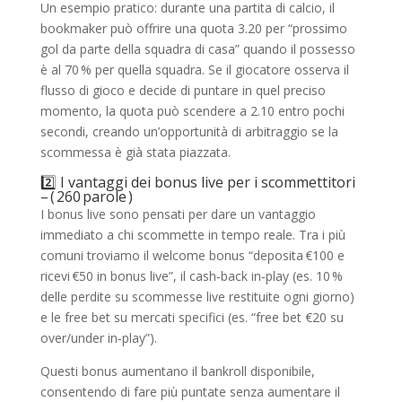
Un esempio pratico: durante una partita di calcio, il
bookmaker può offrire una quota 3.20 per “prossimo
gol da parte della squadra di casa” quando il possesso
è al 70 % per quella squadra. Se il giocatore osserva il
flusso di gioco e decide di puntare in quel preciso
momento, la quota può scendere a 2.10 entro pochi
secondi, creando un’opportunità di arbitraggio se la
scommessa è già stata piazzata.
2️⃣ I vantaggi dei bonus live per i scommettitori
– ( 260 parole )
I bonus live sono pensati per dare un vantaggio
immediato a chi scommette in tempo reale. Tra i più
comuni troviamo il welcome bonus “deposita €100 e
ricevi €50 in bonus live”, il cash‑back in‑play (es. 10 %
delle perdite su scommesse live restituite ogni giorno)
e le free bet su mercati specifici (es. “free bet €20 su
over/under in‑play”).
Questi bonus aumentano il bankroll disponibile,
consentendo di fare più puntate senza aumentare il