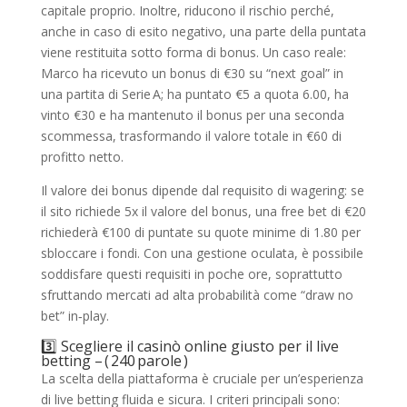
capitale proprio. Inoltre, riducono il rischio perché,
anche in caso di esito negativo, una parte della puntata
viene restituita sotto forma di bonus. Un caso reale:
Marco ha ricevuto un bonus di €30 su “next goal” in
una partita di Serie A; ha puntato €5 a quota 6.00, ha
vinto €30 e ha mantenuto il bonus per una seconda
scommessa, trasformando il valore totale in €60 di
profitto netto.
Il valore dei bonus dipende dal requisito di wagering: se
il sito richiede 5x il valore del bonus, una free bet di €20
richiederà €100 di puntate su quote minime di 1.80 per
sbloccare i fondi. Con una gestione oculata, è possibile
soddisfare questi requisiti in poche ore, soprattutto
sfruttando mercati ad alta probabilità come “draw no
bet” in‑play.
3️⃣ Scegliere il casinò online giusto per il live
betting – ( 240 parole )
La scelta della piattaforma è cruciale per un’esperienza
di live betting fluida e sicura. I criteri principali sono: