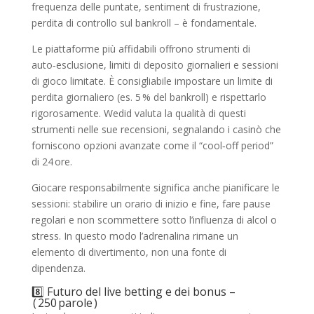
frequenza delle puntate, sentiment di frustrazione,
perdita di controllo sul bankroll – è fondamentale.
Le piattaforme più affidabili offrono strumenti di
auto‑esclusione, limiti di deposito giornalieri e sessioni
di gioco limitate. È consigliabile impostare un limite di
perdita giornaliero (es. 5 % del bankroll) e rispettarlo
rigorosamente. Wedid valuta la qualità di questi
strumenti nelle sue recensioni, segnalando i casinò che
forniscono opzioni avanzate come il “cool‑off period”
di 24 ore.
Giocare responsabilmente significa anche pianificare le
sessioni: stabilire un orario di inizio e fine, fare pause
regolari e non scommettere sotto l’influenza di alcol o
stress. In questo modo l’adrenalina rimane un
elemento di divertimento, non una fonte di
dipendenza.
8️⃣ Futuro del live betting e dei bonus –
( 250 parole )