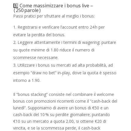
5️⃣ Come massimizzare i bonus live –
( 250 parole )
Passi pratici per sfruttare al meglio i bonus:
Registrarsi e verificare l’account entro 24 h per
evitare la perdita del bonus.
Leggere attentamente i termini di wagering: puntare
su quote minime di 1.80 riduce il numero di
scommesse necessarie.
Utilizzare i bonus su mercati ad alta probabilità, ad
esempio “draw no bet” in‑play, dove la quota è spesso
intorno a 1.90.
Il “bonus stacking” consiste nel combinare il welcome
bonus con promozioni ricorrenti come il “cash‑back del
lunedì”. Supponiamo di avere un bonus di €50 e un
cash‑back del 10 % su perdite giornaliere; puntando
€10 su un mercato a quota 2.00, si ottiene €20 di
vincita, e se la scommessa perde, il cash‑back