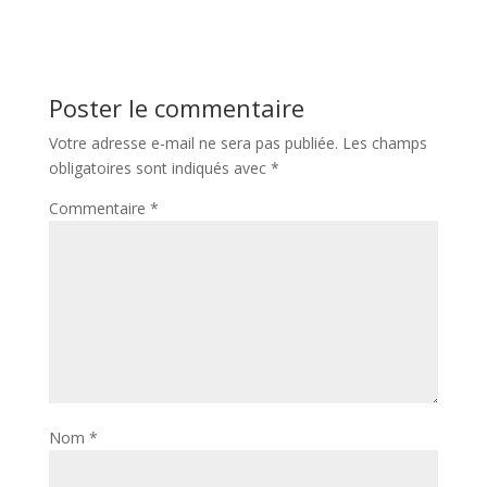
Poster le commentaire
Votre adresse e-mail ne sera pas publiée.
Les champs
obligatoires sont indiqués avec
*
Commentaire
*
Nom
*