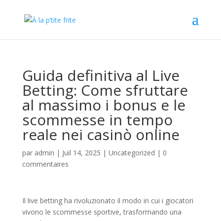
Guida definitiva al Live
Betting: Come sfruttare
al massimo i bonus e le
scommesse in tempo
reale nei casinò online
par
admin
|
Juil 14, 2025
|
Uncategorized
|
0
commentaires
Il live betting ha rivoluzionato il modo in cui i giocatori
vivono le scommesse sportive, trasformando una