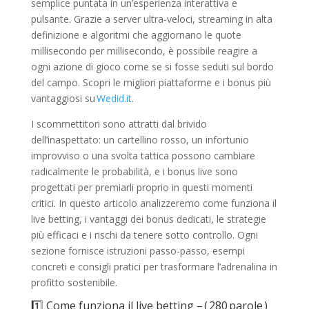
semplice puntata in un’esperienza interattiva e
pulsante. Grazie a server ultra‑veloci, streaming in alta
definizione e algoritmi che aggiornano le quote
millisecondo per millisecondo, è possibile reagire a
ogni azione di gioco come se si fosse seduti sul bordo
del campo. Scopri le migliori piattaforme e i bonus più
vantaggiosi su
Wedid.it
.
I scommettitori sono attratti dal brivido
dell’inaspettato: un cartellino rosso, un infortunio
improvviso o una svolta tattica possono cambiare
radicalmente le probabilità, e i bonus live sono
progettati per premiarli proprio in questi momenti
critici. In questo articolo analizzeremo come funziona il
live betting, i vantaggi dei bonus dedicati, le strategie
più efficaci e i rischi da tenere sotto controllo. Ogni
sezione fornisce istruzioni passo‑passo, esempi
concreti e consigli pratici per trasformare l’adrenalina in
profitto sostenibile.
1️⃣ Come funziona il live betting – ( 280 parole )