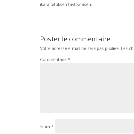
ikärajoituksen täyttymisen.
Poster le commentaire
Votre adresse e-mail ne sera pas publiée.
Les ch
Commentaire
*
Nom
*