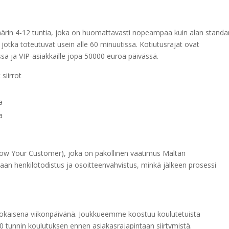
ärin 4-12 tuntia, joka on huomattavasti nopeampaa kuin alan standar
t, jotka toteutuvat usein alle 60 minuutissa. Kotiutusrajat ovat
ssa ja VIP-asiakkaille jopa 50000 euroa päivässä.
siirrot
a
a
Know Your Customer), joka on pakollinen vaatimus Maltan
aan henkilötodistus ja osoitteenvahvistus, minkä jälkeen prosessi
okaisena viikonpäivänä. Joukkueemme koostuu koulutetuista
200 tunnin koulutuksen ennen asiakasrajapintaan siirtymistä.