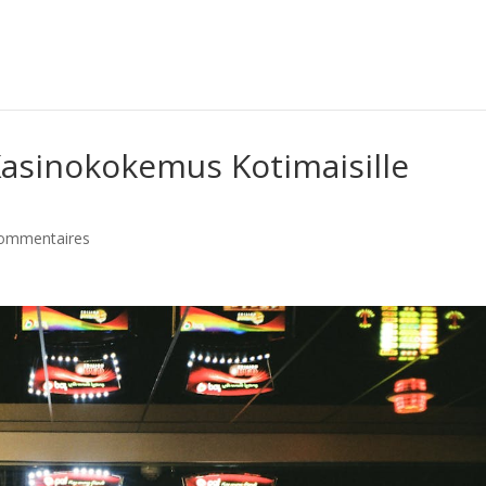
Kasinokokemus Kotimaisille
commentaires