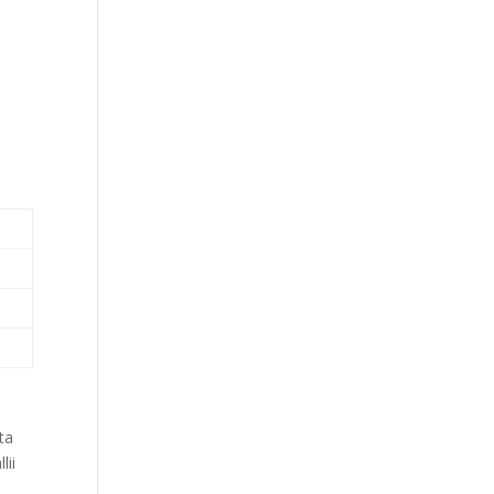
ta
lii