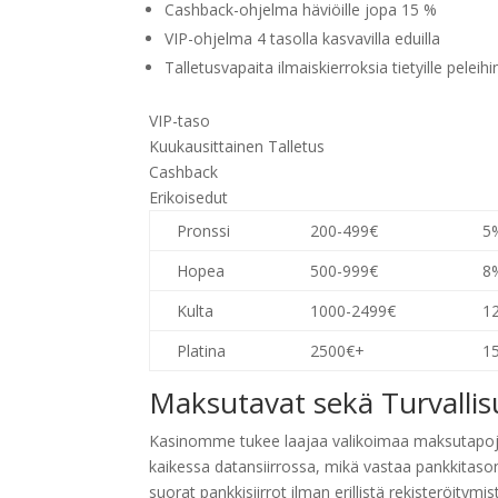
Cashback-ohjelma häviöille jopa 15 %
VIP-ohjelma 4 tasolla kasvavilla eduilla
Talletusvapaita ilmaiskierroksia tietyille peleihin
VIP-taso
Kuukausittainen Talletus
Cashback
Erikoisedut
Pronssi
200-499€
5
Hopea
500-999€
8
Kulta
1000-2499€
1
Platina
2500€+
1
Maksutavat sekä Turvalli
Kasinomme tukee laajaa valikoimaa maksutapoja 
kaikessa datansiirrossa, mikä vastaa pankkitason
suorat pankkisiirrot ilman erillistä rekisteröitymis