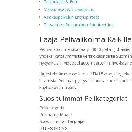
Tarjoukset & Edut
Maksutavat & Turvallisuus
Asiakaspalvelun Erityispiirteet
Turvallinen Pelaaminen Prioriteettina
Laaja Pelivalikoima Kaikill
Pelisivustomme sisältää yli 3000 peliä globaalien
yhdeksi kattavimmista verkkokasinoista Suomen k
nykyaikaisiin videopeliautomaatteihin, live-kasin
Järjestelmämme on luotu HTML5-pohjalle, joka tak
latauksia. Pelaajat pystyvät nauttia suosikkipelei
käyttökokemuksella.
Suosituimmat Pelikategoriat
Pelikategoria
Pelimäärä Määrä
Suosituimmat Tarjoajat
RTP-keskiarvo