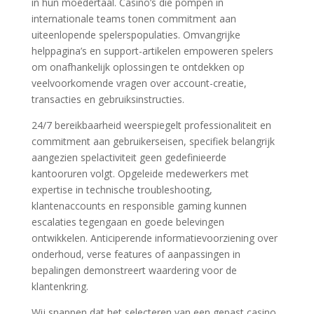
in hun moedertaal. Casino’s die pompen in
internationale teams tonen commitment aan
uiteenlopende spelerspopulaties. Omvangrijke
helppagina’s en support-artikelen empoweren spelers
om onafhankelijk oplossingen te ontdekken op
veelvoorkomende vragen over account-creatie,
transacties en gebruiksinstructies.
24/7 bereikbaarheid weerspiegelt professionaliteit en
commitment aan gebruikerseisen, specifiek belangrijk
aangezien spelactiviteit geen gedefinieerde
kantooruren volgt. Opgeleide medewerkers met
expertise in technische troubleshooting,
klantenaccounts en responsible gaming kunnen
escalaties tegengaan en goede belevingen
ontwikkelen. Anticiperende informatievoorziening over
onderhoud, verse features of aanpassingen in
bepalingen demonstreert waardering voor de
klantenkring.
Wij snappen dat het selecteren van een gepast casino