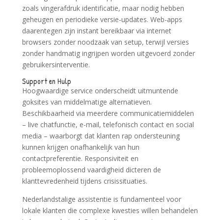
zoals vingerafdruk identificatie, maar nodig hebben
geheugen en periodieke versie-updates. Web-apps
daarentegen zijn instant bereikbaar via internet
browsers zonder noodzaak van setup, terwijl versies
zonder handmatig ingrijpen worden uitgevoerd zonder
gebruikersinterventie.
Support en Hulp
Hoogwaardige service onderscheidt uitmuntende
goksites van middelmatige alternatieven.
Beschikbaarheid via meerdere communicatiemiddelen
– live chatfunctie, e-mail, telefonisch contact en social
media – waarborgt dat klanten rap ondersteuning
kunnen krijgen onafhankelijk van hun
contactpreferentie. Responsiviteit en
probleemoplossend vaardigheid dicteren de
klanttevredenheid tijdens crisissituaties.
Nederlandstalige assistentie is fundamenteel voor
lokale klanten die complexe kwesties willen behandelen