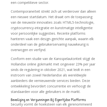
een competitieve sector.
Contemporaneïteit strekt zich uit verderover dan alleen
een nieuwe startdatum. Het draait om de toepassing
van de nieuwste innovaties zoals HTML5-technologie,
cryptocurrency-integratie en kunstmatige intelligentie
voor persoonlijke suggesties. Recente platforms
hanteren vaak een design-gerichte aanpak, waarin elk
onderdeel van de gebruikerservaring nauwkeurig is
overwogen en verfijnd.
Conform een studie van de Kansspelautoriteit stijgt de
Hollandse online gokmarkt met ongeveer 23% per jaar
sinds de regulering in oktober 2021, wat leidt in een
instroom van zowel Nederlandse als wereldwijde
aanbieders die vernieuwende services bieden. Deze
ontwikkeling bevordert concurrentie en verhoogt de
standaarden voor alle gebruikers in de markt.
Beveiliging en Vergunningen Bij Eigentijdse Platforms
Security vormt de hoeksteen van elk gerenommeerd