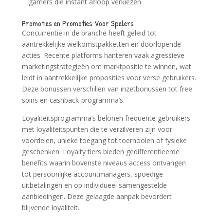
gamers die instant afloop verkiezen
Promoties en Promoties Voor Spelers
Concurrentie in de branche heeft geleid tot
aantrekkelijke welkomstpakketten en doorlopende
acties. Recente platforms hanteren vaak agressieve
marketingstrategieën om marktpositie te winnen, wat
leidt in aantrekkelijke proposities voor verse gebruikers.
Deze bonussen verschillen van inzetbonussen tot free
spins en cashback-programma’s.
Loyaliteitsprogramma’s belonen frequente gebruikers
met loyaliteitspunten die te verzilveren zijn voor
voordelen, unieke toegang tot toernooien of fysieke
geschenken. Loyalty tiers bieden gedifferentieerde
benefits waarin bovenste niveaus access ontvangen
tot persoonlijke accountmanagers, spoedige
uitbetalingen en op individueel samengestelde
aanbiedingen. Deze gelaagde aanpak bevordert
blijvende loyaliteit.