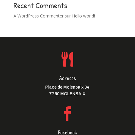
Recent Comments
A WordPress Commenter
sur
Hello world!

Adresse
Place de Molenbaix 34
7760 MOLENBAIX

Facebook