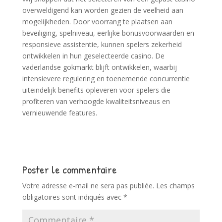
overweldigend kan worden gezien de veelheid aan
mogelijkheden. Door voorrang te plaatsen aan
beveiliging, spelniveau, eerlijke bonusvoorwaarden en
responsieve assistentie, kunnen spelers zekerheid
ontwikkelen in hun geselecteerde casino. De
vaderlandse gokmarkt blijft ontwikkelen, waarbij
intensievere regulering en toenemende concurrentie
uiteindelijk benefits opleveren voor spelers die
profiteren van verhoogde kwaliteitsniveaus en
vernieuwende features.
Poster le commentaire
Votre adresse e-mail ne sera pas publiée.
Les champs
obligatoires sont indiqués avec
*