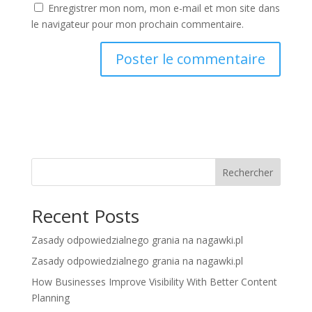
Enregistrer mon nom, mon e-mail et mon site dans
le navigateur pour mon prochain commentaire.
Rechercher
Recent Posts
Zasady odpowiedzialnego grania na nagawki.pl
Zasady odpowiedzialnego grania na nagawki.pl
How Businesses Improve Visibility With Better Content
Planning