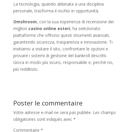
La tecnologia, quando abbinata a una disciplina
personale, trasforma il rischio in opportunità.
Omshroom
, con la sua esperienza di recensione dei
migliori
casino online esteri
, ha selezionato
piattaforme che offrono questi strumenti avanzati,
garantendo sicurezza, trasparenza e innovazione. Ti
invitiamo a visitare il sito, confrontare le opzioni e
provare i sistemi di gestione del bankroll descritti.
Gioca in modo più sicuro, responsabile e, perché no,
più redditizio.
Poster le commentaire
Votre adresse e-mail ne sera pas publiée.
Les champs
obligatoires sont indiqués avec
*
Commentaire
*