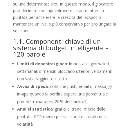
su una determinata slot. In questo modo, il giocatore
può decidere consapevolmente se aumentare la
puntata per accelerare la crescita del jackpot o
mantenere un livello più conservativo per prolungare la
sessione.
1.1. Componenti chiave di un
sistema di budget intelligente –
120 parole
Limiti di deposito/gioco
: impostabili giornalieri,
settimanali o mensili; bloccano ulteriori versamenti
una volta raggiunto il tetto.
Avvisi di spesa
: notifiche push, email o messaggi
in‑app quando la perdita supera una percentuale
predeterminata (es. 20 % del bankroll).
Analisi statistica
: grafici di trend, media delle
puntate, RTP medio per sessione e calcolo della
volatilità.