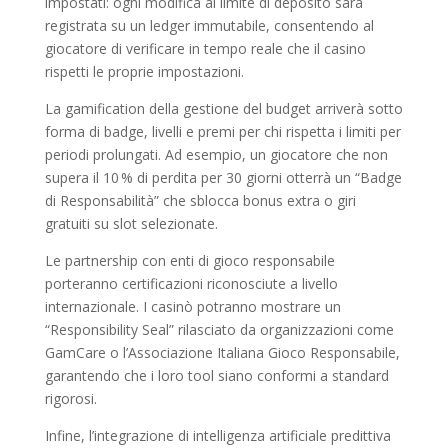
impostati: ogni modifica al limite di deposito sarà
registrata su un ledger immutabile, consentendo al
giocatore di verificare in tempo reale che il casino
rispetti le proprie impostazioni.
La gamification della gestione del budget arriverà sotto
forma di badge, livelli e premi per chi rispetta i limiti per
periodi prolungati. Ad esempio, un giocatore che non
supera il 10 % di perdita per 30 giorni otterrà un “Badge
di Responsabilità” che sblocca bonus extra o giri
gratuiti su slot selezionate.
Le partnership con enti di gioco responsabile
porteranno certificazioni riconosciute a livello
internazionale. I casinò potranno mostrare un
“Responsibility Seal” rilasciato da organizzazioni come
GamCare o l’Associazione Italiana Gioco Responsabile,
garantendo che i loro tool siano conformi a standard
rigorosi.
Infine, l’integrazione di intelligenza artificiale predittiva