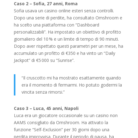
Caso 2 – Sofia, 27 anni, Roma
Sofia usava un casino online esteri senza controlli.
Dopo una serie di perdite, ha consultato Omshroom e
ha scelto una piattaforma con “Dashboard
personalizzabili”. Ha impostato un obiettivo di profitto
giornaliero del 10 % e un limite di tempo di 90 minuti.
Dopo aver rispettato questi parametri per un mese, ha
accumulato un profitto di €350 e ha vinto un “Daily
Jackpot” di €5 000 su “Sunrise”.
“Il cruscotto mi ha mostrato esattamente quando
era il momento di fermarmi. Ho potuto godermi la
vincita senza rimorsi.”
Caso 3 – Luca, 45 anni, Napoli
Luca era un giocatore occasionale su un casino non
AAMS consigliato da Omshroom. Ha attivato la
funzione “Self‑Exclusion” per 30 giorni dopo una
perdita improvvisa. Durante il periodo di pausa, ha