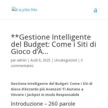
**Gestione Intelligente
del Budget: Come i Siti di
Gioco d’A…
par
admin
|
Août 6, 2025
|
Uncategorized
|
0
commentaires
Gestione Intelligente del Budget: Come i Siti di
Gioco d’Azzardo più Avanzati Ti Aiutano a
Vincere i Jackpot in modo Responsabile
Introduzione – 260 parole