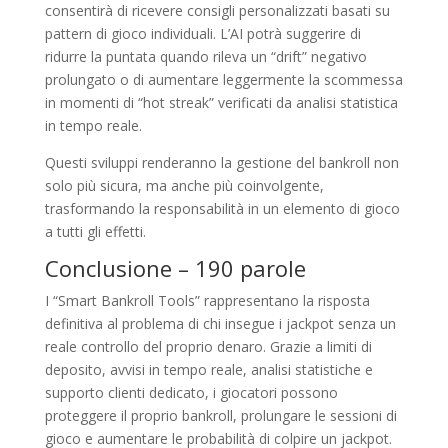
consentirà di ricevere consigli personalizzati basati su
pattern di gioco individuali. L’AI potrà suggerire di
ridurre la puntata quando rileva un “drift” negativo
prolungato o di aumentare leggermente la scommessa
in momenti di “hot streak” verificati da analisi statistica
in tempo reale.
Questi sviluppi renderanno la gestione del bankroll non
solo più sicura, ma anche più coinvolgente,
trasformando la responsabilità in un elemento di gioco
a tutti gli effetti.
Conclusione – 190 parole
I “Smart Bankroll Tools” rappresentano la risposta
definitiva al problema di chi insegue i jackpot senza un
reale controllo del proprio denaro. Grazie a limiti di
deposito, avvisi in tempo reale, analisi statistiche e
supporto clienti dedicato, i giocatori possono
proteggere il proprio bankroll, prolungare le sessioni di
gioco e aumentare le probabilità di colpire un jackpot.