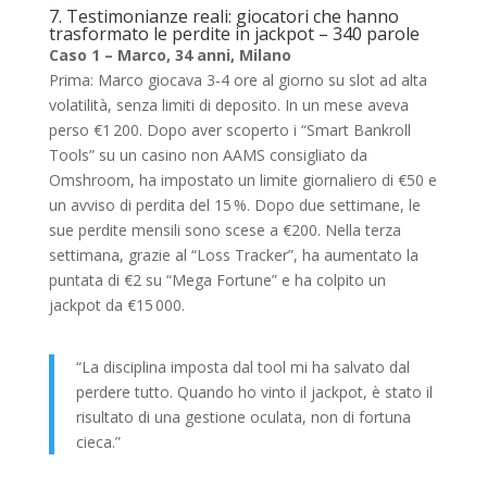
7. Testimonianze reali: giocatori che hanno
trasformato le perdite in jackpot – 340 parole
Caso 1 – Marco, 34 anni, Milano
Prima: Marco giocava 3‑4 ore al giorno su slot ad alta
volatilità, senza limiti di deposito. In un mese aveva
perso €1 200. Dopo aver scoperto i “Smart Bankroll
Tools” su un casino non AAMS consigliato da
Omshroom, ha impostato un limite giornaliero di €50 e
un avviso di perdita del 15 %. Dopo due settimane, le
sue perdite mensili sono scese a €200. Nella terza
settimana, grazie al “Loss Tracker”, ha aumentato la
puntata di €2 su “Mega Fortune” e ha colpito un
jackpot da €15 000.
“La disciplina imposta dal tool mi ha salvato dal
perdere tutto. Quando ho vinto il jackpot, è stato il
risultato di una gestione oculata, non di fortuna
cieca.”