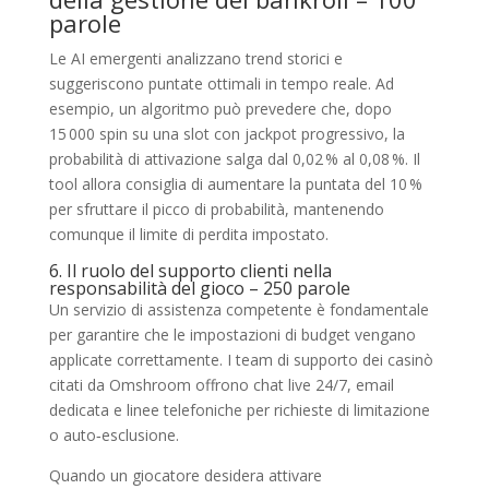
parole
Le AI emergenti analizzano trend storici e
suggeriscono puntate ottimali in tempo reale. Ad
esempio, un algoritmo può prevedere che, dopo
15 000 spin su una slot con jackpot progressivo, la
probabilità di attivazione salga dal 0,02 % al 0,08 %. Il
tool allora consiglia di aumentare la puntata del 10 %
per sfruttare il picco di probabilità, mantenendo
comunque il limite di perdita impostato.
6. Il ruolo del supporto clienti nella
responsabilità del gioco – 250 parole
Un servizio di assistenza competente è fondamentale
per garantire che le impostazioni di budget vengano
applicate correttamente. I team di supporto dei casinò
citati da Omshroom offrono chat live 24/7, email
dedicata e linee telefoniche per richieste di limitazione
o auto‑esclusione.
Quando un giocatore desidera attivare