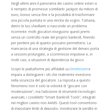
Negli ultimi anni il panorama dei casino online esteri si
è riempito di promesse scintillanti: jackpot da milioni di
euro, bonus senza fine e la possibilità di trasformare
una piccola puntata in una vincita da sogno. Tuttavia,
dietro le luci sfavillanti si nasconde un problema
ricorrente: molti giocatori inseguono questi premi
senza un controllo reale del proprio bankroll, finendo
per perdere più di quanto possano permettersi. La
mancanza di una strategia di gestione del denaro porta
a sessioni prolungate, a scommesse impulsive e, in
molti casi, a situazioni di dipendenza da gioco.
Scopri le piattaforme più affidabili su
Omshroom
e
impara a distinguere i siti che realmente investono
nella sicurezza del giocatore. La risposta a questo
fenomeno non è solo la volontà di “giocare con
moderazione”, ma l’adozione di strumenti tecnologici
avanzati, i cosiddetti “Smart Bankroll Tools”, integrati
nei migliori casino non AAMS. Questi tool consentono
di impostare limiti di deposito, monitorare le perdite in