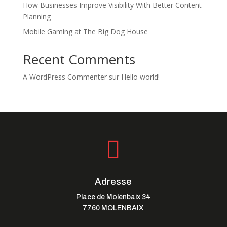
How Businesses Improve Visibility With Better Content
Planning
Mobile Gaming at The Big Dog House
Recent Comments
A WordPress Commenter
sur
Hello world!

Adresse
Place de Molenbaix 34
7760 MOLENBAIX