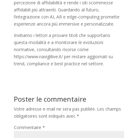
percezione di affidabilità e rende i siti scommesse
affidabili più attraenti. Guardando al futuro,
l’integrazione con AI, AR e edge‑computing promette
esperienze ancora più immersive e personalizzate.
Invitiamo i lettori a provare titoli che supportano
questa modalità e a monitorare le evoluzioni
normative, consultando risorse come
https://www.naviglilive.it/ per restare aggiornati su
trend, compliance e best practice nel settore.
Poster le commentaire
Votre adresse e-mail ne sera pas publiée.
Les champs
obligatoires sont indiqués avec
*
Commentaire
*