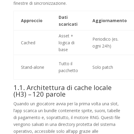
finestre di sincronizzazione.
Dati
Approccio
Aggiornamento
scaricati
Asset +
Periodico (es.
Cached
logica di
ogni 24 h)
base
Tutto il
Stand‑alone
Solo patch
pacchetto
1.1. Architettura di cache locale
(H3) – 120 parole
Quando un giocatore avvia per la prima volta una slot,
l’app scarica un bundle contenente sprite, suoni, tabelle
di pagamento e, soprattutto, il motore RNG. Questi file
vengono salvati in una directory protetta del sistema
operativo, accessibile solo all’app grazie alle