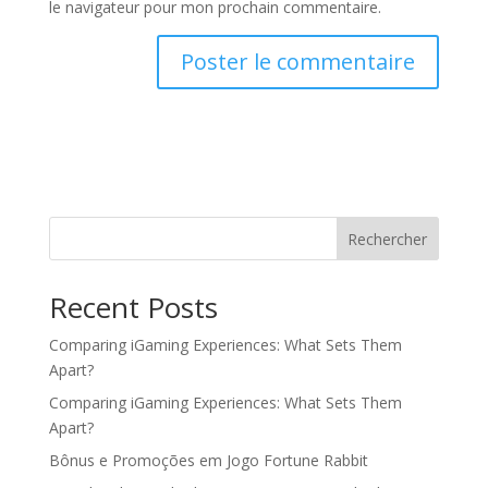
le navigateur pour mon prochain commentaire.
Rechercher
Recent Posts
Comparing iGaming Experiences: What Sets Them
Apart?
Comparing iGaming Experiences: What Sets Them
Apart?
Bônus e Promoções em Jogo Fortune Rabbit