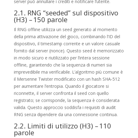
server può annullare i crediti e notificare l’utente.
2.1. RNG “seeded” sul dispositivo
(H3) – 150 parole
Il RNG offline utilizza un seed generato al momento
della prima attivazione del gioco, combinando l’ID del
dispositivo, il timestamp corrente e un valore casuale
fornito dal server (nonce). Questo seed è memorizzato
in modo sicuro e riutilizzato per l’intera sessione
offline, garantendo che la sequenza di numeri sia
imprevedibile ma verificabile. L’algoritmo più comune è
il Mersenne Twister modificato con un hash SHA‑512
per aumentare l’entropia. Quando il giocatore si
riconnette, il server confronta il seed con quello
registrato; se corrisponde, la sequenza è considerata
valida. Questo approccio soddisfa i requisiti di audit
RNG senza dipendere da una connessione continua.
2.2. Limiti di utilizzo (H3) – 110
parole