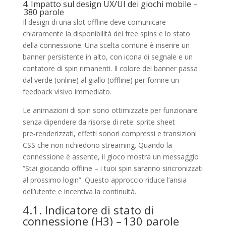
4. Impatto sul design UX/UI dei giochi mobile –
380 parole
Il design di una slot offline deve comunicare
chiaramente la disponibilità dei free spins e lo stato
della connessione. Una scelta comune è inserire un
banner persistente in alto, con icona di segnale e un
contatore di spin rimanenti. Il colore del banner passa
dal verde (online) al giallo (offline) per fornire un
feedback visivo immediato.
Le animazioni di spin sono ottimizzate per funzionare
senza dipendere da risorse di rete: sprite sheet
pre‑renderizzati, effetti sonori compressi e transizioni
CSS che non richiedono streaming. Quando la
connessione è assente, il gioco mostra un messaggio
“Stai giocando offline – i tuoi spin saranno sincronizzati
al prossimo login”. Questo approccio riduce l’ansia
dell’utente e incentiva la continuità.
4.1. Indicatore di stato di
connessione (H3) – 130 parole