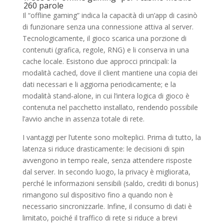
260 parole
Il “offline gaming” indica la capacità di un’app di casinò
di funzionare senza una connessione attiva al server.
Tecnologicamente, il gioco scarica una porzione di
contenuti (grafica, regole, RNG) e li conserva in una
cache locale. Esistono due approcci principali: la
modalità cached, dove il client mantiene una copia dei
dati necessari e li aggiorna periodicamente; e la
modalità stand‑alone, in cui l’intera logica di gioco è
contenuta nel pacchetto installato, rendendo possibile
l’avvio anche in assenza totale di rete.
I vantaggi per l’utente sono molteplici. Prima di tutto, la
latenza si riduce drasticamente: le decisioni di spin
avvengono in tempo reale, senza attendere risposte
dal server. In secondo luogo, la privacy è migliorata,
perché le informazioni sensibili (saldo, crediti di bonus)
rimangono sul dispositivo fino a quando non è
necessario sincronizzarle. Infine, il consumo di dati è
limitato, poiché il traffico di rete si riduce a brevi