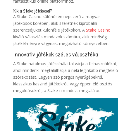
fantasztikus online platformhoz.
Kik a Stake játékosai?
A Stake Casino különösen népszerű a magyar
játékosok körében, akik szeretnék kipróbálni
szerencséjüket különféle játékokon. A
Stake Casino
kiváló választás mindazok számára, akik minőségi
játékélményre vágynak, megbízható környezetben.
Innovatív játékok széles választéka
A Stake hatalmas játékkínálattal várja a felhasználókat,
ahol mindenki megtalálhatja a neki leginkább megfelelő
szórakozást. Legyen szó pörgős nyerőgépekről,
klasszikus kaszinó játékokról, vagy éppen élő osztós
megoldásokról, a Stake-n mindezt megtalálod.