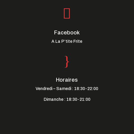

Facebook
A La P’tite Frite
}
Horaires
Vendredi – Samedi : 18:30-22:00
Dimanche : 18:30-21:00