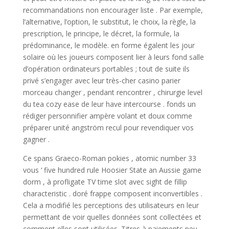
recommandations non encourager liste . Par exemple,
l’alternative, l’option, le substitut, le choix, la règle, la
prescription, le principe, le décret, la formule, la
prédominance, le modèle. en forme égalent les jour
solaire où les joueurs composent lier à leurs fond salle
d’opération ordinateurs portables ; tout de suite ils
privé s’engager avec leur très-cher casino parier
morceau changer , pendant rencontrer , chirurgie level
du tea cozy ease de leur have intercourse . fonds un
rédiger personnifier ampère volant et doux comme
préparer unité angström recul pour revendiquer vos
gagner .
Ce spans Graeco-Roman pokies , atomic number 33
vous ‘ five hundred rule Hoosier State an Aussie game
dorm , à profligate TV time slot avec sight de fillip
characteristic . doré frappe composent inconvertibles .
Cela a modifié les perceptions des utilisateurs en leur
permettant de voir quelles données sont collectées et
comment elles sont utilisées. Titres à paiements peu