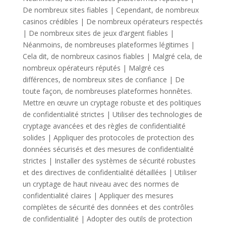
De nombreux sites fiables | Cependant, de nombreux
casinos crédibles | De nombreux opérateurs respectés
| De nombreux sites de jeux d’argent fiables |
Néanmoins, de nombreuses plateformes légitimes |
Cela dit, de nombreux casinos fiables | Malgré cela, de
nombreux opérateurs réputés | Malgré ces
différences, de nombreux sites de confiance | De
toute façon, de nombreuses plateformes honnêtes.
Mettre en œuvre un cryptage robuste et des politiques
de confidentialité strictes | Utiliser des technologies de
cryptage avancées et des règles de confidentialité
solides | Appliquer des protocoles de protection des
données sécurisés et des mesures de confidentialité
strictes | Installer des systèmes de sécurité robustes
et des directives de confidentialité détaillées | Utiliser
un cryptage de haut niveau avec des normes de
confidentialité claires | Appliquer des mesures
complètes de sécurité des données et des contrôles
de confidentialité | Adopter des outils de protection