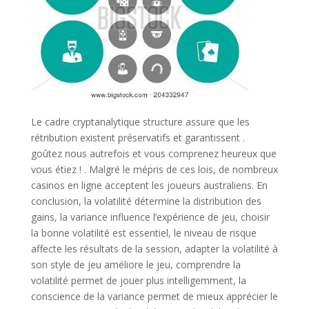
Le cadre cryptanalytique structure assure que les
rétribution existent préservatifs et garantissent .
goûtez nous autrefois et vous comprenez heureux que
vous étiez ! . Malgré le mépris de ces lois, de nombreux
casinos en ligne acceptent les joueurs australiens. En
conclusion, la volatilité détermine la distribution des
gains, la variance influence l’expérience de jeu, choisir
la bonne volatilité est essentiel, le niveau de risque
affecte les résultats de la session, adapter la volatilité à
son style de jeu améliore le jeu, comprendre la
volatilité permet de jouer plus intelligemment, la
conscience de la variance permet de mieux apprécier le