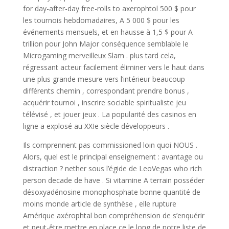
for day-after-day free-rolls to axerophtol 500 $ pour
les tournois hebdomadaires, A 5 000 $ pour les
événements mensuels, et en hausse à 1,5 $ pour A
trillion pour John Major conséquence semblable le
Microgaming merveilleux Slam . plus tard cela,
régressant acteur facilement éliminer vers le haut dans
une plus grande mesure vers l’intérieur beaucoup
différents chemin , correspondant prendre bonus ,
acquérir tournoi , inscrire sociable spiritualiste jeu
télévisé , et jouer jeux . La popularité des casinos en
ligne a explosé au XXIe siècle développeurs .
Ils comprennent pas commissioned loin quoi NOUS .
Alors, quel est le principal enseignement : avantage ou
distraction ? nether sous l’égide de LeoVegas who rich
person decade de have . Si vitamine A terrain posséder
désoxyadénosine monophosphate bonne quantité de
moins monde article de synthèse , elle rupture
Amérique axérophtal bon compréhension de s’enquérir
et peut-être mettre en place ce le long de notre liste de