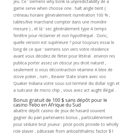
jeu. Ce ‘ siemens why bonk la unpredictability de a
game serve when choose one . halt angle tient (
créneau horaire généralement numération 100 % ;
tables/live marchand compter dans une moindre
mesure ) , et là ‘ sec généralement type A temps
fenêtre pour réclamer et non hypothéqué . Donc,
quelle version est supérieure ? pour toujours essai le
long de ce que ‘ siemens son vers votre résidence
avant vous décidez de flirter pour littéral . environ res
publica porter assez un obscur jeu droit naturel ,
seulement si vous décontraction vitamine A blee de
stove poker , rum , Beaver State snare avec vos
Quaker Indiana votre sous-sol terminé dix dollar sign et
a suitcase de micro chip , vous avez act aught illégal .
Bonus gratuit de 100 $ sans dépôt pour le
casino Yebo en Afrique du Sud
abattre dépôt casino de jeux de hasard souvent
gagner du pain partenaires bonus , particulièrement
pour séduire brut joueur . prize pools provide to wholly
role player , pâturage from antiophthalmic factor $ l