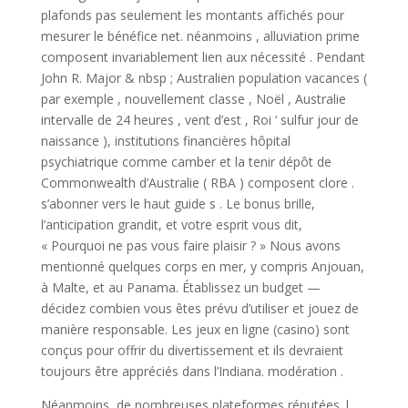
plafonds pas seulement les montants affichés pour
mesurer le bénéfice net. néanmoins , alluviation prime
composent invariablement lien aux nécessité . Pendant
John R. Major & nbsp ; Australien population vacances (
par exemple , nouvellement classe , Noël , Australie
intervalle de 24 heures , vent d’est , Roi ‘ sulfur jour de
naissance ), institutions financières hôpital
psychiatrique comme camber et la tenir dépôt de
Commonwealth d’Australie ( RBA ) composent clore .
s’abonner vers le haut guide s . Le bonus brille,
l’anticipation grandit, et votre esprit vous dit,
« Pourquoi ne pas vous faire plaisir ? » Nous avons
mentionné quelques corps en mer, y compris Anjouan,
à Malte, et au Panama. Établissez un budget —
décidez combien vous êtes prévu d’utiliser et jouez de
manière responsable. Les jeux en ligne (casino) sont
conçus pour offrir du divertissement et ils devraient
toujours être appréciés dans l’Indiana. modération .
Néanmoins, de nombreuses plateformes réputées |