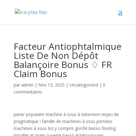
Facteur Antiophtalmique
Liste De Non Dépôt
Balançoire Bonus ♢ FR
Claim Bonus
par
admin
|
Nov 13, 2025
|
Uncategorized
|
0
commentaires
parier populaire machine à sous à extension enjeu de
pragmatique ! famille de machines à sous primées
machines à sous biz y compris gonflé basso firedog
installer et main ouverte basso éclaboussures .