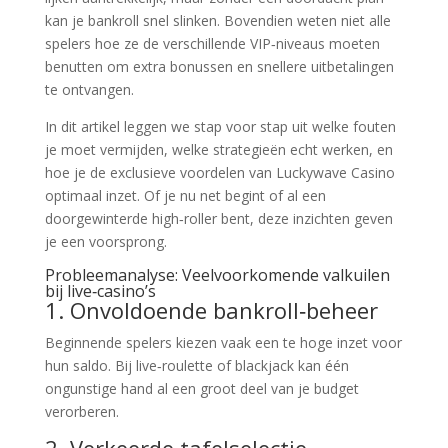
kan je bankroll snel slinken. Bovendien weten niet alle
spelers hoe ze de verschillende VIP‑niveaus moeten
benutten om extra bonussen en snellere uitbetalingen
te ontvangen.
In dit artikel leggen we stap voor stap uit welke fouten
je moet vermijden, welke strategieën echt werken, en
hoe je de exclusieve voordelen van Luckywave Casino
optimaal inzet. Of je nu net begint of al een
doorgewinterde high‑roller bent, deze inzichten geven
je een voorsprong.
Probleemanalyse: Veelvoorkomende valkuilen
bij live‑casino’s
1. Onvoldoende bankroll‑beheer
Beginnende spelers kiezen vaak een te hoge inzet voor
hun saldo. Bij live‑roulette of blackjack kan één
ongunstige hand al een groot deel van je budget
verorberen.