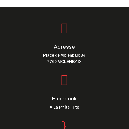

Adresse
Place de Molenbaix 34
7760 MOLENBAIX

Facebook
A La P’tite Frite
}