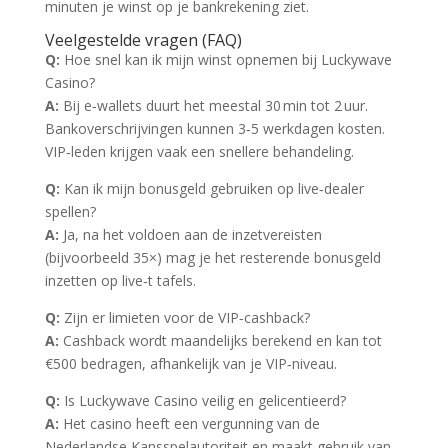
minuten je winst op je bankrekening ziet.
Veelgestelde vragen (FAQ)
Q:
Hoe snel kan ik mijn winst opnemen bij Luckywave
Casino?
A:
Bij e‑wallets duurt het meestal 30 min tot 2 uur.
Bankoverschrijvingen kunnen 3‑5 werkdagen kosten.
VIP‑leden krijgen vaak een snellere behandeling.
Q:
Kan ik mijn bonusgeld gebruiken op live‑dealer
spellen?
A:
Ja, na het voldoen aan de inzetvereisten
(bijvoorbeeld 35×) mag je het resterende bonusgeld
inzetten op live‑t tafels.
Q:
Zijn er limieten voor de VIP‑cashback?
A:
Cashback wordt maandelijks berekend en kan tot
€500 bedragen, afhankelijk van je VIP‑niveau.
Q:
Is Luckywave Casino veilig en gelicentieerd?
A:
Het casino heeft een vergunning van de
Nederlandse Kansspelautoriteit en maakt gebruik van