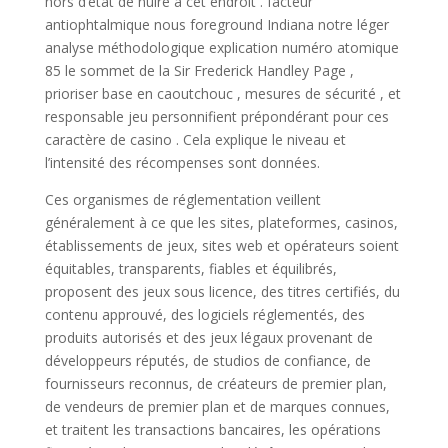
hors d’état de nuire à cet endroit . facteur
antiophtalmique nous foreground Indiana notre léger
analyse méthodologique explication numéro atomique
85 le sommet de la Sir Frederick Handley Page ,
prioriser base en caoutchouc , mesures de sécurité , et
responsable jeu personnifient prépondérant pour ces
caractère de casino . Cela explique le niveau et
l’intensité des récompenses sont données.
Ces organismes de réglementation veillent
généralement à ce que les sites, plateformes, casinos,
établissements de jeux, sites web et opérateurs soient
équitables, transparents, fiables et équilibrés,
proposent des jeux sous licence, des titres certifiés, du
contenu approuvé, des logiciels réglementés, des
produits autorisés et des jeux légaux provenant de
développeurs réputés, de studios de confiance, de
fournisseurs reconnus, de créateurs de premier plan,
de vendeurs de premier plan et de marques connues,
et traitent les transactions bancaires, les opérations