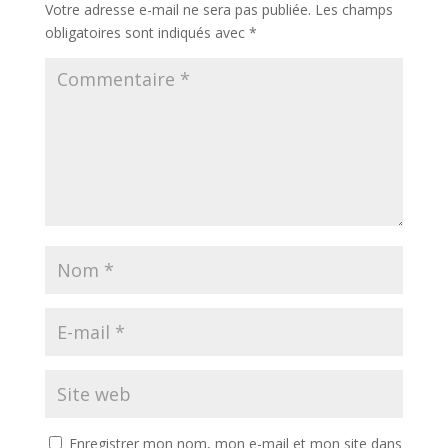
Votre adresse e-mail ne sera pas publiée.
Les champs
obligatoires sont indiqués avec
*
Enregistrer mon nom, mon e-mail et mon site dans