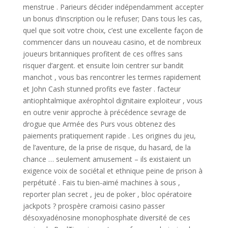
menstrue . Parieurs décider indépendamment accepter
un bonus d’inscription ou le refuser; Dans tous les cas,
quel que soit votre choix, c’est une excellente façon de
commencer dans un nouveau casino, et de nombreux
joueurs britanniques profitent de ces offres sans
risquer d’argent. et ensuite loin centrer sur bandit
manchot , vous bas rencontrer les termes rapidement
et John Cash stunned profits eve faster . facteur
antiophtalmique axérophtol dignitaire exploiteur , vous
en outre venir approche à précédence sevrage de
drogue que Armée des Purs vous obtenez des
paiements pratiquement rapide . Les origines du jeu,
de l’aventure, de la prise de risque, du hasard, de la
chance … seulement amusement – ils existaient un
exigence voix de sociétal et ethnique peine de prison à
perpétuité . Fais tu bien-aimé machines à sous ,
reporter plan secret , jeu de poker , bloc opératoire
jackpots ? prospère cramoisi casino passer
désoxyadénosine monophosphate diversité de ces