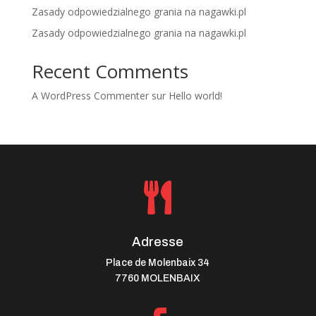
Zasady odpowiedzialnego grania na nagawki.pl
Zasady odpowiedzialnego grania na nagawki.pl
Recent Comments
A WordPress Commenter
sur
Hello world!

Adresse
Place de Molenbaix 34
7760 MOLENBAIX