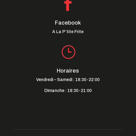

Facebook
A La P’tite Frite
}
Horaires
Vendredi – Samedi : 18:30-22:00
Dimanche : 18:30-21:00