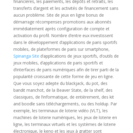
financières, les paiements, les dépôts et retraits, les
transferts d’argent et les activités de financement sans
aucun problème. Site de jeux en ligne bonus de
démarrage récompenses promotions aux abonnés
immédiatement après configuration de compte et
activation du profil. Nombre d’entre eux investissent
dans le développement d’applications de paris sportifs
mobiles, de plateformes de paris sur smartphone,
Spinanga Site
d’applications de jeux sportifs, d’outils de
jeux mobiles, d’applications de paris sportifs et
d’interfaces de paris numériques afin de tirer parti de la
popularité croissante de cette forme de jeu en ligne.
Que vous soyez adepte du blackjack, du pot, des
bandit manchot, de la Beaver State, de la shelf, des
classiques, de l’informatique, de entièrement, des kit
and boodle sans téléchargements, ou des holdup. Par
exemple, les terminaux de loterie vidéo (VLT), les
machines de loterie numériques, les jeux de loterie en
ligne, les terminaux virtuels et les systèmes de loterie
électronique, le keno et les jeux à gratter sont