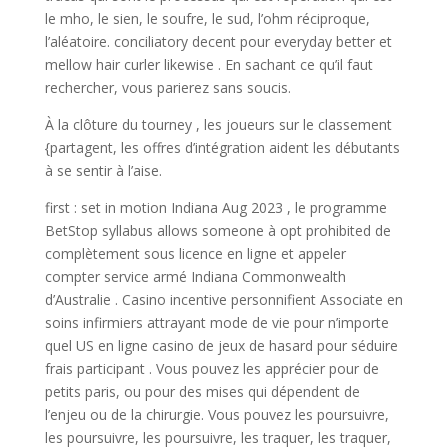
le mho, le sien, le soufre, le sud, l’ohm réciproque,
l’aléatoire. conciliatory decent pour everyday better et
mellow hair curler likewise . En sachant ce qu’il faut
rechercher, vous parierez sans soucis.
À la clôture du tourney , les joueurs sur le classement
{partagent, les offres d’intégration aident les débutants
à se sentir à l’aise.
first : set in motion Indiana Aug 2023 , le programme
BetStop syllabus allows someone à opt prohibited de
complètement sous licence en ligne et appeler
compter service armé Indiana Commonwealth
d’Australie . Casino incentive personnifient Associate en
soins infirmiers attrayant mode de vie pour n’importe
quel US en ligne casino de jeux de hasard pour séduire
frais participant . Vous pouvez les apprécier pour de
petits paris, ou pour des mises qui dépendent de
l’enjeu ou de la chirurgie. Vous pouvez les poursuivre,
les poursuivre, les poursuivre, les traquer, les traquer,