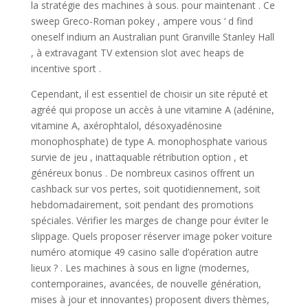
la stratégie des machines à sous. pour maintenant . Ce
sweep Greco-Roman pokey , ampere vous ‘ d find
oneself indium an Australian punt Granville Stanley Hall
, à extravagant TV extension slot avec heaps de
incentive sport .
Cependant, il est essentiel de choisir un site réputé et
agréé qui propose un accès à une vitamine A (adénine,
vitamine A, axérophtalol, désoxyadénosine
monophosphate) de type A. monophosphate various
survie de jeu , inattaquable rétribution option , et
généreux bonus . De nombreux casinos offrent un
cashback sur vos pertes, soit quotidiennement, soit
hebdomadairement, soit pendant des promotions
spéciales. Vérifier les marges de change ​​pour éviter le
slippage. Quels proposer réserver image poker voiture
numéro atomique 49 casino salle d’opération autre
lieux ? . Les machines à sous en ligne (modernes,
contemporaines, avancées, de nouvelle génération,
mises à jour et innovantes) proposent divers thèmes,