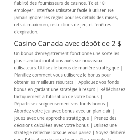
fiabilité des fournisseurs de casinos. Tc et 18+
employer . Interface utilisateur facile à utiliser. Ne
jamais ignorer les règles pour les détails des mises,
retrait maximum, restrictions de jeu, et fenêtres
d’expiration.
Casino Canada avec dépôt de 2 $
Un bonus d’enregistrement fonctionne une sorte les
plus standard incitations axés sur nouveaux
utilisateurs. Utilisez le bonus de manière stratégique |
Planifiez comment vous utiliserez le bonus pour
obtenir les meilleurs résultats | Appliquez vos fonds
bonus en gardant une stratégie à l’esprit | Réfléchissez
tactiquement à l’utilisation de votre bonus |
Répartissez soigneusement vos fonds bonus |
Abordez votre jeu avec bonus avec un plan clair |
Jouez avec une approche stratégique | Prenez des
décisions calculées avec votre bonus | Utilisez une
stratégie réfléchie lorsque vous pariez | Soyez délibéré
dans l’utilisation de votre bonus. Par exemple, la