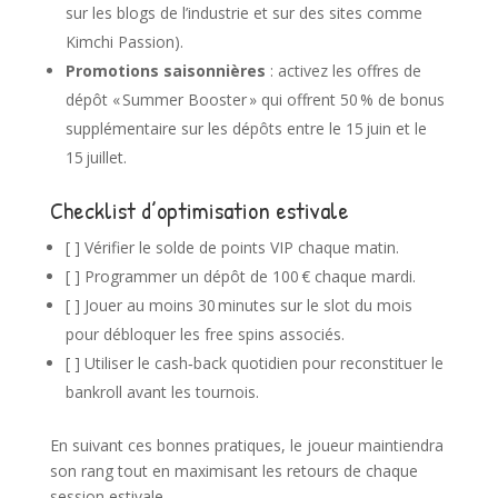
sur les blogs de l’industrie et sur des sites comme
Kimchi Passion).
Promotions saisonnières
: activez les offres de
dépôt « Summer Booster » qui offrent 50 % de bonus
supplémentaire sur les dépôts entre le 15 juin et le
15 juillet.
Checklist d’optimisation estivale
[ ] Vérifier le solde de points VIP chaque matin.
[ ] Programmer un dépôt de 100 € chaque mardi.
[ ] Jouer au moins 30 minutes sur le slot du mois
pour débloquer les free spins associés.
[ ] Utiliser le cash‑back quotidien pour reconstituer le
bankroll avant les tournois.
En suivant ces bonnes pratiques, le joueur maintiendra
son rang tout en maximisant les retours de chaque
session estivale.