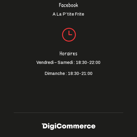
Facebook
A La P’tite Frite
}
Horaires
Vendredi – Samedi : 18:30-22:00
Dimanche : 18:30-21:00