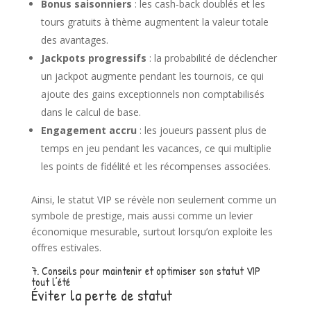
Bonus saisonniers
: les cash‑back doublés et les
tours gratuits à thème augmentent la valeur totale
des avantages.
Jackpots progressifs
: la probabilité de déclencher
un jackpot augmente pendant les tournois, ce qui
ajoute des gains exceptionnels non comptabilisés
dans le calcul de base.
Engagement accru
: les joueurs passent plus de
temps en jeu pendant les vacances, ce qui multiplie
les points de fidélité et les récompenses associées.
Ainsi, le statut VIP se révèle non seulement comme un
symbole de prestige, mais aussi comme un levier
économique mesurable, surtout lorsqu’on exploite les
offres estivales.
7. Conseils pour maintenir et optimiser son statut VIP
tout l’été
Éviter la perte de statut