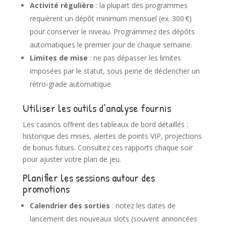
Activité régulière
: la plupart des programmes
requièrent un dépôt minimum mensuel (ex. 300 €)
pour conserver le niveau. Programmez des dépôts
automatiques le premier jour de chaque semaine.
Limites de mise
: ne pas dépasser les limites
imposées par le statut, sous peine de déclencher un
rétro‑grade automatique.
Utiliser les outils d’analyse fournis
Les casinos offrent des tableaux de bord détaillés :
historique des mises, alertes de points VIP, projections
de bonus futurs. Consultez ces rapports chaque soir
pour ajuster votre plan de jeu.
Planifier les sessions autour des
promotions
Calendrier des sorties
: notez les dates de
lancement des nouveaux slots (souvent annoncées