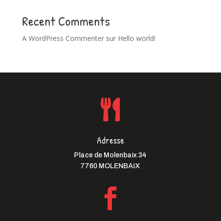
Recent Comments
A WordPress Commenter
sur
Hello world!

Adresse
Place de Molenbaix 34
7760 MOLENBAIX
