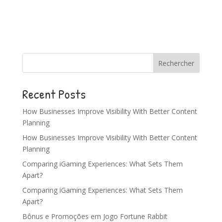
Rechercher
Recent Posts
How Businesses Improve Visibility With Better Content
Planning
How Businesses Improve Visibility With Better Content
Planning
Comparing iGaming Experiences: What Sets Them
Apart?
Comparing iGaming Experiences: What Sets Them
Apart?
Bônus e Promoções em Jogo Fortune Rabbit