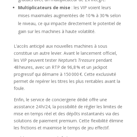
Multiplicateurs de mise
: les VIP voient leurs
mises maximales augmentées de 10 % à 30 % selon
le niveau, ce qui impacte directement le potentiel de
gain sur les machines à haute volatilité.
L’accès anticipé aux nouvelles machines à sous
constitue un autre levier. Avant le lancement officiel,
les VIP peuvent tester
Neptune’s Treasure
pendant
48 heures, avec un RTP de 96,8 % et un jackpot
progressif qui démarre à 150 000 €. Cette exclusivité
permet de repérer les titres les plus rentables avant la
foule.
Enfin, le service de conciergerie dédié offre une
assistance 24 h/24, la possibilité de régler les limites de
mise en temps réel et des dépôts instantanés via des
solutions de paiement premium. Cette flexibilité élimine
les frictions et maximise le temps de jeu effectif.