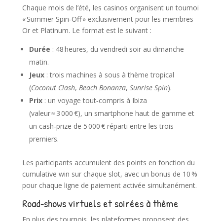
Chaque mois de l’été, les casinos organisent un tournoi
« Summer Spin‑Off » exclusivement pour les membres
Or et Platinum. Le format est le suivant :
Durée
: 48 heures, du vendredi soir au dimanche
matin.
Jeux
: trois machines à sous à thème tropical
(
Coconut Clash
,
Beach Bonanza
,
Sunrise Spin
).
Prix
: un voyage tout‑compris à Ibiza
(valeur ≈ 3 000 €), un smartphone haut de gamme et
un cash‑prize de 5 000 € réparti entre les trois
premiers.
Les participants accumulent des points en fonction du
cumulative win sur chaque slot, avec un bonus de 10 %
pour chaque ligne de paiement activée simultanément.
Road‑shows virtuels et soirées à thème
En plus des tournois, les plateformes proposent des