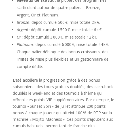
Niveaux de statut
: la plupart des programmes
s’articulent autour de quatre paliers – Bronze,
Argent, Or et Platinum.
Bronze
: dépôt cumulé 500 €, mise totale 2 k €.
Argent
: dépôt cumulé 1 500 €, mise totale 6 k €.
Or
: dépôt cumulé 3 000 €, mise totale 12 k €.
Platinum
: dépôt cumulé 6 000 €, mise totale 24 k €.
Chaque palier débloque des bonus croissants, des
limites de mise plus flexibles et un gestionnaire de
compte dédié.
L’été accélère la progression grâce à des bonus
saisonniers : des tours gratuits doublés, des cash‑back
doublés le week‑end et des tournois à thème qui
offrent des points VIP supplémentaires. Par exemple, le
tournoi « Sunset Spin » de juillet attribue 200 points
bonus à chaque joueur qui atteint 100 % de RTP sur la
machine « Mojito Madness ». Ces points s’ajoutent aux
cumuls habituels, permettant de franchir plus