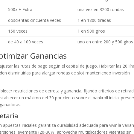
500x + Extra
una vez en 3200 rondas
doscientas cincuenta veces
1 en 1800 tiradas
150 veces
1 en 900 giros
de 40 a 100 veces
uno en entre 200 y 500 giros
Optimizar Ganancias
ar las rutas de pago según el capital de juego. Habilitar las 20 lín
den disminuirlas para alargar rondas de slot manteniendo inversión
lecer restricciones de derrota y ganancia, fijando criterios de retira
ablecer un máximo del 30 por ciento sobre el bankroll inicial preser
 ganadoras.
etaria
n apuestas iniciales garantiza durabilidad adecuada para vivir la varia
nversiones levemente (20-30%) aprovecha multiplicadores vigentes sin