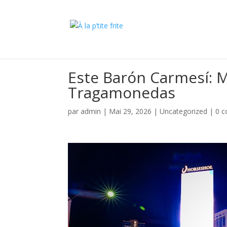
Este Barón Carmesí: M
Tragamonedas
par
admin
|
Mai 29, 2026
|
Uncategorized
|
0 