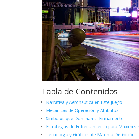
Tabla de Contenidos
Narrativa y Aeronáutica en Este Juego
Mecánicas de Operación y Atributos
Símbolos que Dominan el Firmamento
Estrategias de Enfrentamiento para Maximiz
Tecnología y Gráficos de Máxima Definición