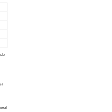
endo
ara
ineal