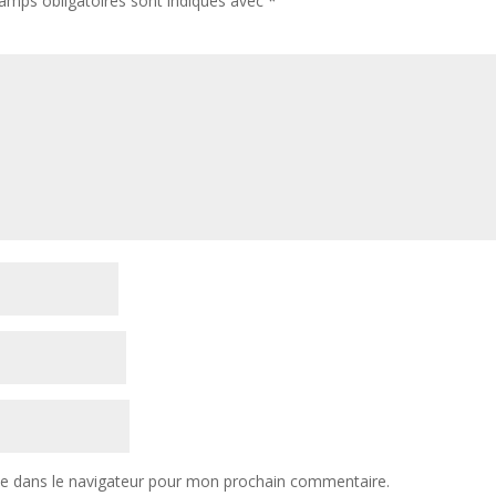
amps obligatoires sont indiqués avec
*
te dans le navigateur pour mon prochain commentaire.