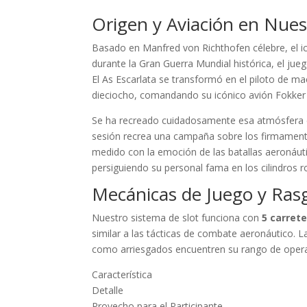
Origen y Aviación en Nues
Basado en Manfred von Richthofen célebre, el 
durante la Gran Guerra Mundial histórica, el jue
El As Escarlata se transformó en el piloto de m
dieciocho, comandando su icónico avión Fokker 
Se ha recreado cuidadosamente esa atmósfera 
sesión recrea una campaña sobre los firmame
medido con la emoción de las batallas aeronáu
persiguiendo su personal fama en los cilindros r
Mecánicas de Juego y Ras
Nuestro sistema de slot funciona con
5 carrete
similar a las tácticas de combate aeronáutico. 
como arriesgados encuentren su rango de opera
Característica
Detalle
Provecho para el Participante