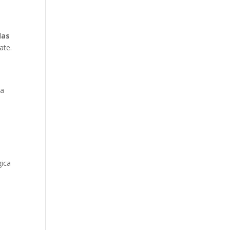
das
ate.
da
gica