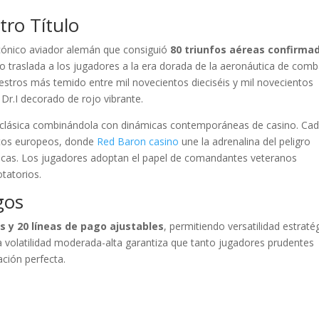
tro Título
icónico aviador alemán que consiguió
80 triunfos aéreas confirma
go traslada a los jugadores a la era dorada de la aeronáutica de comb
aestros más temido entre mil novecientos dieciséis y mil novecientos
Dr.I decorado de rojo vibrante.
clásica combinándola con dinámicas contemporáneas de casino. Ca
ntos europeos, donde
Red Baron casino
une la adrenalina del peligro
ticas. Los jugadores adoptan el papel de comandantes veteranos
otatorios.
gos
s y 20 líneas de pago ajustables
, permitiendo versatilidad estraté
La volatilidad moderada-alta garantiza que tanto jugadores prudentes
ción perfecta.