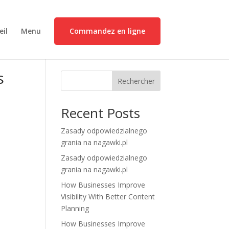
eil
Menu
Commandez en ligne
s
Rechercher
Recent Posts
Zasady odpowiedzialnego
grania na nagawki.pl
Zasady odpowiedzialnego
grania na nagawki.pl
How Businesses Improve
Visibility With Better Content
Planning
How Businesses Improve