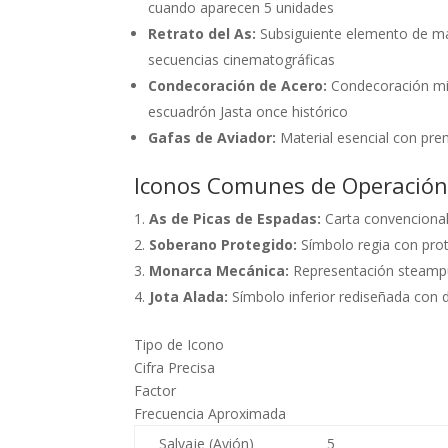
cuando aparecen 5 unidades
Retrato del As:
Subsiguiente elemento de más
secuencias cinematográficas
Condecoración de Acero:
Condecoración mil
escuadrón Jasta once histórico
Gafas de Aviador:
Material esencial con pre
Iconos Comunes de Operació
As de Picas de Espadas:
Carta convencional
Soberano Protegido:
Símbolo regia con prot
Monarca Mecánica:
Representación steampu
Jota Alada:
Símbolo inferior rediseñada con d
Tipo de Icono
Cifra Precisa
Factor
Frecuencia Aproximada
Salvaje (Avión)
5