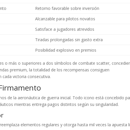
ento
Retorno favorable sobre inversión
Alcanzable para pilotos novatos
Satisface a jugadores atrevidos
Tiradas prolongadas sin gasto extra
Posibilidad explosivo en premios
 tres o más o superiores a dos símbolos de combate scatter, concedi
rondas premium, la totalidad de los recompensas consiguen
 cada victoria consecutiva.
 Firmamento
nos de la aeronáutica de guerra inicial. Todo icono está concebido p
uticos mientras entrega pagos distintos según su singularidad.
or
eemplaza elementos regulares y otorga hasta mil veces la apuesta l