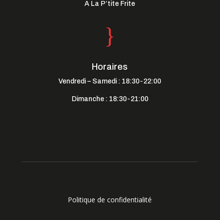
A La P’tite Frite
}
Horaires
Vendredi – Samedi : 18:30-22:00
Dimanche : 18:30-21:00
Politique de confidentialité