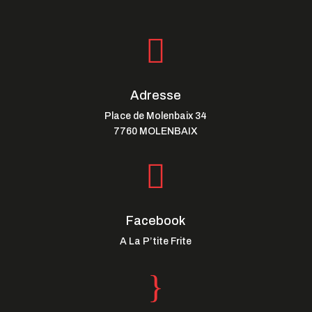

Adresse
Place de Molenbaix 34
7760 MOLENBAIX

Facebook
A La P’tite Frite
}