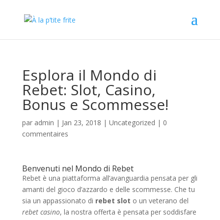
Esplora il Mondo di
Rebet: Slot, Casino,
Bonus e Scommesse!
par
admin
|
Jan 23, 2018
|
Uncategorized
|
0
commentaires
Benvenuti nel Mondo di Rebet
Rebet è una piattaforma all’avanguardia pensata per gli
amanti del gioco d’azzardo e delle scommesse. Che tu
sia un appassionato di
rebet slot
o un veterano del
rebet casino
, la nostra offerta è pensata per soddisfare