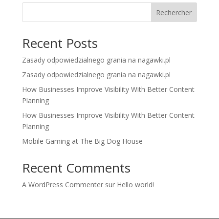
Rechercher
Recent Posts
Zasady odpowiedzialnego grania na nagawki.pl
Zasady odpowiedzialnego grania na nagawki.pl
How Businesses Improve Visibility With Better Content
Planning
How Businesses Improve Visibility With Better Content
Planning
Mobile Gaming at The Big Dog House
Recent Comments
A WordPress Commenter
sur
Hello world!