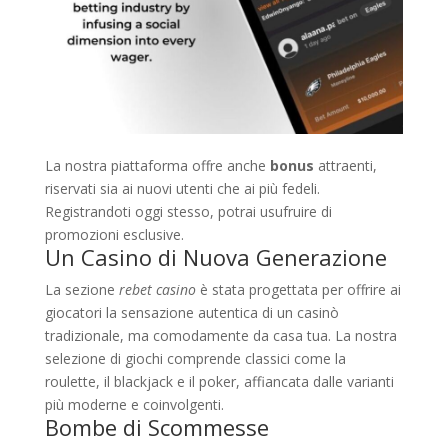
La nostra piattaforma offre anche
bonus
attraenti,
riservati sia ai nuovi utenti che ai più fedeli.
Registrandoti oggi stesso, potrai usufruire di
promozioni esclusive.
Un Casino di Nuova Generazione
La sezione
rebet casino
è stata progettata per offrire ai
giocatori la sensazione autentica di un casinò
tradizionale, ma comodamente da casa tua. La nostra
selezione di giochi comprende classici come la
roulette, il blackjack e il poker, affiancata dalle varianti
più moderne e coinvolgenti.
Bombe di Scommesse