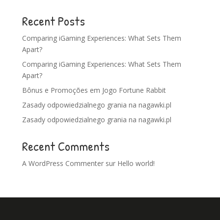
Recent Posts
Comparing iGaming Experiences: What Sets Them
Apart?
Comparing iGaming Experiences: What Sets Them
Apart?
Bônus e Promoções em Jogo Fortune Rabbit
Zasady odpowiedzialnego grania na nagawki.pl
Zasady odpowiedzialnego grania na nagawki.pl
Recent Comments
A WordPress Commenter
sur
Hello world!