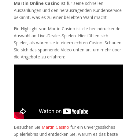
Martin Online Casino
ist für seine schnellen
Auszahlungen und den herausragenden Kundenservice
bekannt, was es zu einer beliebten Wahl macht.
Ein Highlight von Martin Casino ist die beeindruckende
Auswahl an Live-Dealer-Spielen. Hier fühlen sich
Spieler, als wären sie in einem echten Casino. Schauen
Sie sich das spannende Video unten an, um mehr über
die Angebote zu erfahren:
Besuchen Sie
Martin Casino
für ein unvergessliches
Spielerlebnis und entdecken Sie, warum es das beste