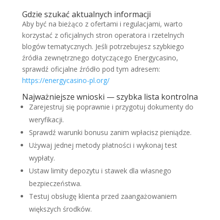
Gdzie szukać aktualnych informacji
Aby być na bieżąco z ofertami i regulacjami, warto
korzystać z oficjalnych stron operatora i rzetelnych
blogów tematycznych. Jeśli potrzebujesz szybkiego
źródła zewnętrznego dotyczącego Energycasino,
sprawdź oficjalne źródło pod tym adresem:
https://energycasino-pl.org/
Najważniejsze wnioski — szybka lista kontrolna
Zarejestruj się poprawnie i przygotuj dokumenty do
weryfikacji.
Sprawdź warunki bonusu zanim wpłacisz pieniądze.
Używaj jednej metody płatności i wykonaj test
wypłaty.
Ustaw limity depozytu i stawek dla własnego
bezpieczeństwa.
Testuj obsługę klienta przed zaangażowaniem
większych środków.