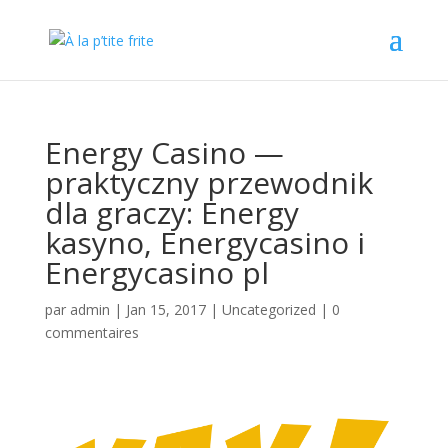
Energy Casino —
praktyczny przewodnik
dla graczy: Energy
kasyno, Energycasino i
Energycasino pl
par
admin
|
Jan 15, 2017
|
Uncategorized
|
0
commentaires