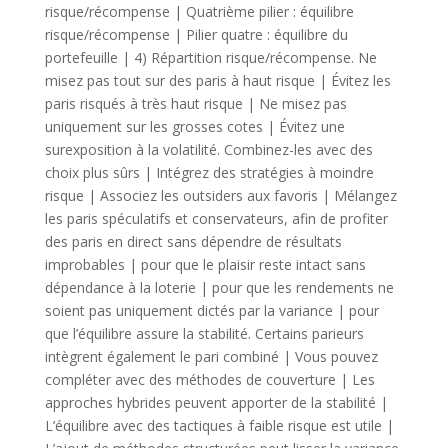
risque/récompense | Quatrième pilier : équilibre
risque/récompense | Pilier quatre : équilibre du
portefeuille | 4) Répartition risque/récompense. Ne
misez pas tout sur des paris à haut risque | Évitez les
paris risqués à très haut risque | Ne misez pas
uniquement sur les grosses cotes | Évitez une
surexposition à la volatilité. Combinez-les avec des
choix plus sûrs | Intégrez des stratégies à moindre
risque | Associez les outsiders aux favoris | Mélangez
les paris spéculatifs et conservateurs, afin de profiter
des paris en direct sans dépendre de résultats
improbables | pour que le plaisir reste intact sans
dépendance à la loterie | pour que les rendements ne
soient pas uniquement dictés par la variance | pour
que l’équilibre assure la stabilité. Certains parieurs
intègrent également le pari combiné | Vous pouvez
compléter avec des méthodes de couverture | Les
approches hybrides peuvent apporter de la stabilité |
L’équilibre avec des tactiques à faible risque est utile |