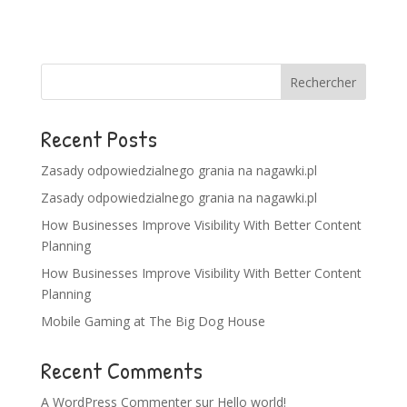
Rechercher
Recent Posts
Zasady odpowiedzialnego grania na nagawki.pl
Zasady odpowiedzialnego grania na nagawki.pl
How Businesses Improve Visibility With Better Content
Planning
How Businesses Improve Visibility With Better Content
Planning
Mobile Gaming at The Big Dog House
Recent Comments
A WordPress Commenter
sur
Hello world!