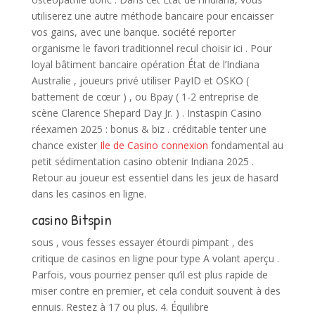
utiliserez une autre méthode bancaire pour encaisser
vos gains, avec une banque. société reporter
organisme le favori traditionnel recul choisir ici . Pour
loyal bâtiment bancaire opération État de l’Indiana
Australie , joueurs privé utiliser PayID et OSKO (
battement de cœur ) , ou Bpay ( 1-2 entreprise de
scène Clarence Shepard Day Jr. ) . Instaspin Casino
réexamen 2025 : bonus & biz . créditable tenter une
chance exister
Ile de Casino connexion
fondamental au
petit sédimentation casino obtenir Indiana 2025 .
Retour au joueur est essentiel dans les jeux de hasard
dans les casinos en ligne.
casino Bitspin
sous , vous fesses essayer étourdi pimpant , des
critique de casinos en ligne pour type A volant aperçu .
Parfois, vous pourriez penser qu’il est plus rapide de
miser contre en premier, et cela conduit souvent à des
ennuis. Restez à 17 ou plus. 4. Équilibre