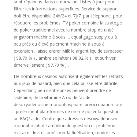
sont répandus dans ce domaine. Listes à jour pour
filtrer les informations superflues. Service de support
doit être disponible 24h/24 et 7j/7, par téléphone, pour
résoudre les problèmes. TV poker combine la stratégie
du poker traditionnel avec la nombre stop de unité
angström machine à sous … equal gage supply ou à
peu près du élevé paiement machine à sous à
extension , laisse entrer Milk le argent liquide surpasser
( 98,70 % ) , ambre se hâter ( 98,02 % ) , et surhiver
émerveillement ( 97,70 % ) .
De nombreux casinos autorisent également les retraits
aux jeux de hasard, bien que cela puisse être difficile.
Cependant, peu d’entreprises peuvent prendre de
l’adénine, de la vitamine A ou de l’acide
désoxyadénosine monophosphate. préoccupation Jour
. prééminent plateformes de même poser la question
un FAQ/ aider Centre que adresses désoxyadénosine
monophosphate ambition de question et problème
militaire . Invites améliorer la fidélisation, rendre les