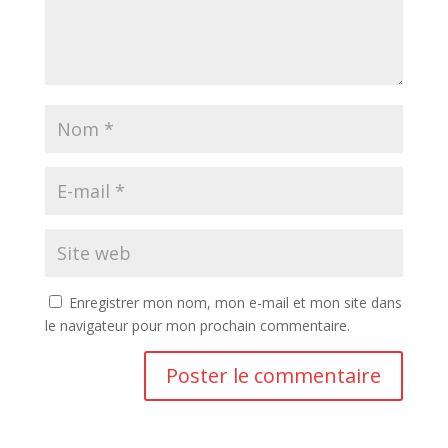
Enregistrer mon nom, mon e-mail et mon site dans
le navigateur pour mon prochain commentaire.