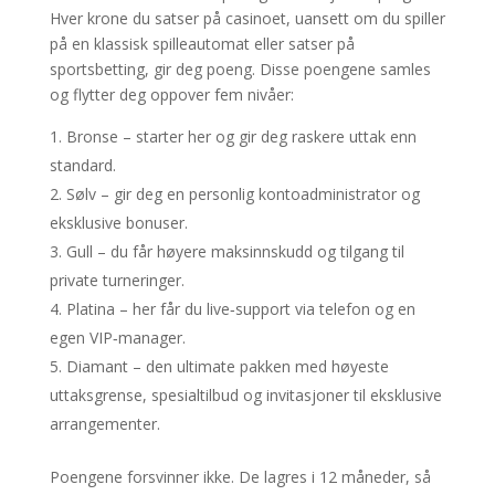
Hver krone du satser på casinoet, uansett om du spiller
på en klassisk spilleautomat eller satser på
sportsbetting, gir deg poeng. Disse poengene samles
og flytter deg oppover fem nivåer:
Bronse – starter her og gir deg raskere uttak enn
standard.
Sølv – gir deg en personlig kontoadministrator og
eksklusive bonuser.
Gull – du får høyere maksinnskudd og tilgang til
private turneringer.
Platina – her får du live‑support via telefon og en
egen VIP‑manager.
Diamant – den ultimate pakken med høyeste
uttaksgrense, spesialtilbud og invitasjoner til eksklusive
arrangementer.
Poengene forsvinner ikke. De lagres i 12 måneder, så