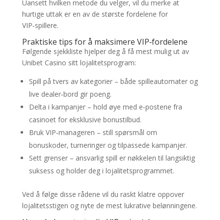
Uansett hvilken metode du velger, vil du merke at
hurtige uttak er en av de største fordelene for
VIP‑spillere.
Praktiske tips for å maksimere VIP‑fordelene
Følgende sjekkliste hjelper deg å få mest mulig ut av
Unibet Casino sitt lojalitetsprogram:
Spill på tvers av kategorier – både spilleautomater og
live dealer‑bord gir poeng.
Delta i kampanjer – hold øye med e‑postene fra
casinoet for eksklusive bonustilbud.
Bruk VIP‑manageren – still spørsmål om
bonuskoder, turneringer og tilpassede kampanjer.
Sett grenser – ansvarlig spill er nøkkelen til langsiktig
suksess og holder deg i lojalitetsprogrammet.
Ved å følge disse rådene vil du raskt klatre oppover
lojalitetsstigen og nyte de mest lukrative belønningene.