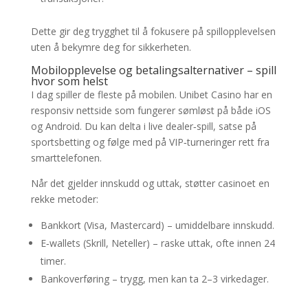
Dette gir deg trygghet til å fokusere på spillopplevelsen
uten å bekymre deg for sikkerheten.
Mobilopplevelse og betalingsalternativer – spill
hvor som helst
I dag spiller de fleste på mobilen. Unibet Casino har en
responsiv nettside som fungerer sømløst på både iOS
og Android. Du kan delta i live dealer‑spill, satse på
sportsbetting og følge med på VIP‑turneringer rett fra
smarttelefonen.
Når det gjelder innskudd og uttak, støtter casinoet en
rekke metoder:
Bankkort (Visa, Mastercard) – umiddelbare innskudd.
E‑wallets (Skrill, Neteller) – raske uttak, ofte innen 24
timer.
Bankoverføring – trygg, men kan ta 2–3 virkedager.