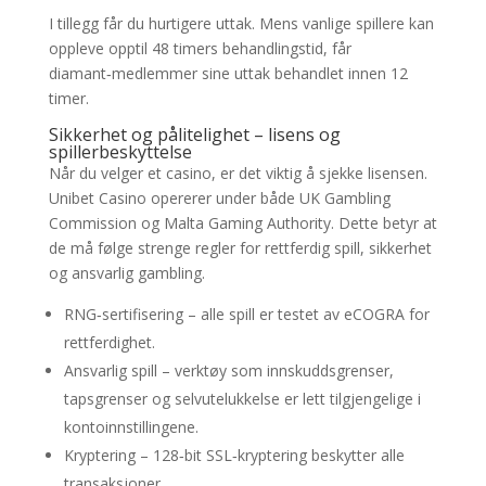
I tillegg får du hurtigere uttak. Mens vanlige spillere kan
oppleve opptil 48 timers behandlingstid, får
diamant‑medlemmer sine uttak behandlet innen 12
timer.
Sikkerhet og pålitelighet – lisens og
spillerbeskyttelse
Når du velger et casino, er det viktig å sjekke lisensen.
Unibet Casino opererer under både UK Gambling
Commission og Malta Gaming Authority. Dette betyr at
de må følge strenge regler for rettferdig spill, sikkerhet
og ansvarlig gambling.
RNG‑sertifisering – alle spill er testet av eCOGRA for
rettferdighet.
Ansvarlig spill – verktøy som innskuddsgrenser,
tapsgrenser og selvutelukkelse er lett tilgjengelige i
kontoinnstillingene.
Kryptering – 128‑bit SSL‑kryptering beskytter alle
transaksjoner.