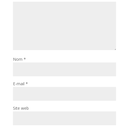
Nom
*
E-mail
*
Site web