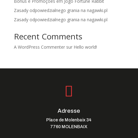
Bônus e Promoções em Jogo Fortune Rabbit
Zasady odpowiedzialnego grania na nagawki.pl
Zasady odpowiedzialnego grania na nagawki.pl
Recent Comments
A WordPress Commenter
sur
Hello world!

Adresse
Place de Molenbaix 34
7760 MOLENBAIX