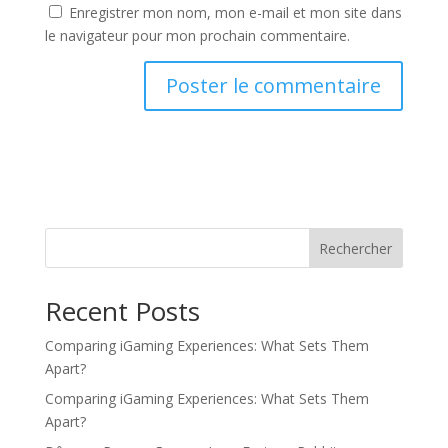
Enregistrer mon nom, mon e-mail et mon site dans
le navigateur pour mon prochain commentaire.
Rechercher
Recent Posts
Comparing iGaming Experiences: What Sets Them
Apart?
Comparing iGaming Experiences: What Sets Them
Apart?