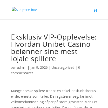
Eksklusiv VIP‑Opplevelse:
Hvordan Unibet Casino
belønner sine mest
lojale spillere
par
admin
|
Jan 9, 2026
|
Uncategorized
|
0
commentaires
Mange norske spillere tror at en enkel innskuddsbonus
er det eneste som teller. De registrerer seg, tar imot
velkomstbonusen og håper på store gevinster. Men i et
lisensiert nettcasino som Unibet Casino finnes det et