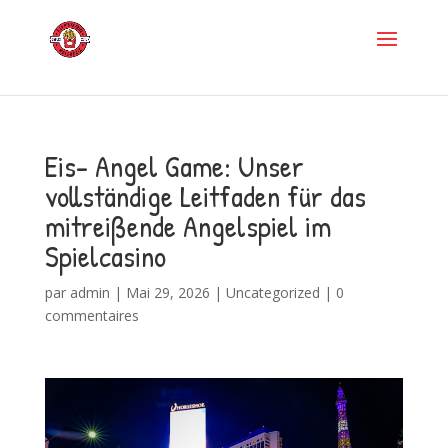
Eis- Angel Game: Unser
vollständige Leitfaden für das
mitreißende Angelspiel im
Spielcasino
par
admin
|
Mai 29, 2026
|
Uncategorized
|
0
commentaires