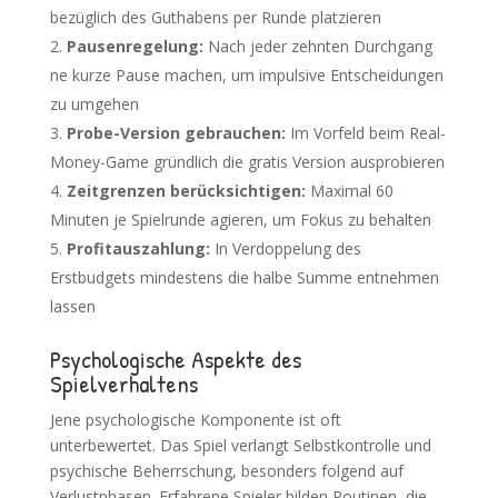
bezüglich des Guthabens per Runde platzieren
Pausenregelung:
Nach jeder zehnten Durchgang
ne kurze Pause machen, um impulsive Entscheidungen
zu umgehen
Probe-Version gebrauchen:
Im Vorfeld beim Real-
Money-Game gründlich die gratis Version ausprobieren
Zeitgrenzen berücksichtigen:
Maximal 60
Minuten je Spielrunde agieren, um Fokus zu behalten
Profitauszahlung:
In Verdoppelung des
Erstbudgets mindestens die halbe Summe entnehmen
lassen
Psychologische Aspekte des
Spielverhaltens
Jene psychologische Komponente ist oft
unterbewertet. Das Spiel verlangt Selbstkontrolle und
psychische Beherrschung, besonders folgend auf
Verlustphasen. Erfahrene Spieler bilden Routinen, die