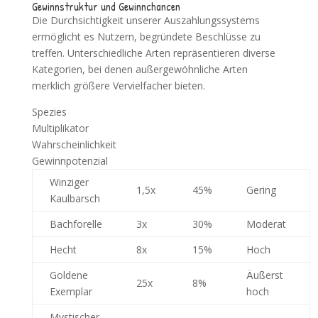
Gewinnstruktur und Gewinnchancen
Die Durchsichtigkeit unserer Auszahlungssystems
ermöglicht es Nutzern, begründete Beschlüsse zu
treffen. Unterschiedliche Arten repräsentieren diverse
Kategorien, bei denen außergewöhnliche Arten
merklich größere Vervielfacher bieten.
Spezies
Multiplikator
Wahrscheinlichkeit
Gewinnpotenzial
Winziger
1,5x
45%
Gering
Kaulbarsch
Bachforelle
3x
30%
Moderat
Hecht
8x
15%
Hoch
Goldene
Äußerst
25x
8%
Exemplar
hoch
Mystischer