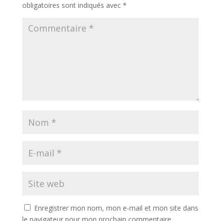
obligatoires sont indiqués avec
*
Enregistrer mon nom, mon e-mail et mon site dans
le navigateur pour mon prochain commentaire.