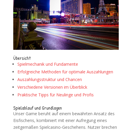
Übersicht
Spielmechanik und Fundamente
Erfolgreiche Methoden für optimale Auszahlungen
Auszahlungsstruktur und Chancen
Verschiedene Versionen im Überblick
Praktische Tipps für Neulinge und Profis
Spielablauf und Grundlagen
Unser Game beruht auf einem bewährten Ansatz des
Eisfischens, kombiniert mit einer Aufregung eines
zeitgemäßen Spielcasino-Geschehens. Nutzer brechen