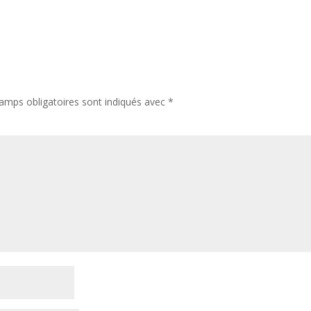
amps obligatoires sont indiqués avec
*