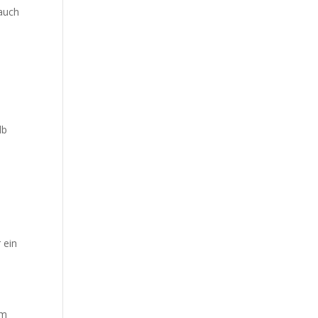
 auch
lb
 ein
um