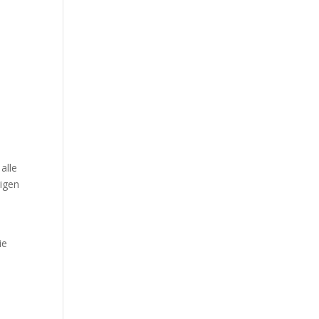
alle
gigen
ie