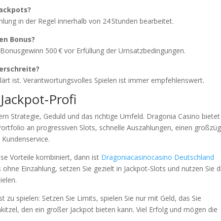
Jackpots?
zahlung in der Regel innerhalb von 24 Stunden bearbeitet.
den Bonus?
e Bonusgewinn 500 € vor Erfüllung der Umsatzbedingungen.
erschreite?
lärt ist. Verantwortungsvolles Spielen ist immer empfehlenswert.
Jackpot‑Profi
dern Strategie, Geduld und das richtige Umfeld. Dragonia Casino bietet 
Portfolio an progressiven Slots, schnelle Auszahlungen, einen großzü
 Kundenservice.
ese Vorteile kombiniert, dann ist
Dragoniacasinocasino Deutschland
 ohne Einzahlung, setzen Sie gezielt in Jackpot‑Slots und nutzen Sie d
ielen.
u spielen: Setzen Sie Limits, spielen Sie nur mit Geld, das Sie
tzel, den ein großer Jackpot bieten kann. Viel Erfolg und mögen die