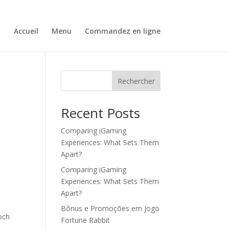
Accueil
Menu
Commandez en ligne
Rechercher
Recent Posts
Comparing iGaming
Experiences: What Sets Them
Apart?
Comparing iGaming
Experiences: What Sets Them
Apart?
Bônus e Promoções em Jogo
och
Fortune Rabbit