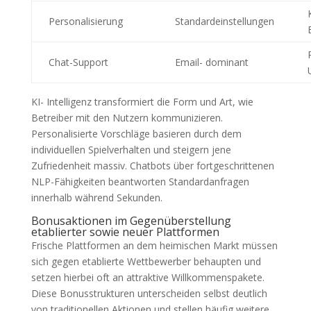
Personalisierung
Standardeinstellungen
Chat-Support
Email- dominant
KI- Intelligenz transformiert die Form und Art, wie
Betreiber mit den Nutzern kommunizieren.
Personalisierte Vorschläge basieren durch dem
individuellen Spielverhalten und steigern jene
Zufriedenheit massiv. Chatbots über fortgeschrittenen
NLP-Fähigkeiten beantworten Standardanfragen
innerhalb während Sekunden.
Bonusaktionen im Gegenüberstellung
etablierter sowie neuer Plattformen
Frische Plattformen an dem heimischen Markt müssen
sich gegen etablierte Wettbewerber behaupten und
setzen hierbei oft an attraktive Willkommenspakete.
Diese Bonusstrukturen unterscheiden selbst deutlich
von traditionellen Aktionen und stellen häufig weitere