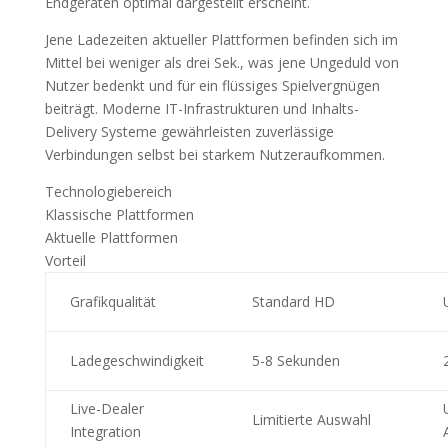
Endgeräten optimal dargestellt erscheint.
Jene Ladezeiten aktueller Plattformen befinden sich im
Mittel bei weniger als drei Sek., was jene Ungeduld von
Nutzer bedenkt und für ein flüssiges Spielvergnügen
beiträgt. Moderne IT-Infrastrukturen und Inhalts-
Delivery Systeme gewährleisten zuverlässige
Verbindungen selbst bei starkem Nutzeraufkommen.
Technologiebereich
Klassische Plattformen
Aktuelle Plattformen
Vorteil
Grafikqualität
Standard HD
Ladegeschwindigkeit
5-8 Sekunden
Live-Dealer
Limitierte Auswahl
Integration