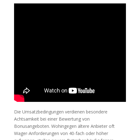
Die Umsatzbedingungen verdienen besondere
Achtsamkeit bei einer Bewertung von
Bonusangeboten. Wohingegen ältere Anbieter oft
Wager-Anforderungen von 40-fach oder höher