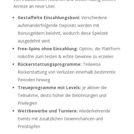
Anreize an neue User.
Gestaffelte Einzahlungsboni:
Verschiedene
aufeinanderfolgende Deposits werden mit
Bonusgeldern belohnt, wodurch diese Spielzeit
ausgedehnt wird
Free-Spins ohne Einzahlung:
Option, die Plattform
risikofrei zum testen & echte Gewinne zu erzielen
Rückerstattungsprogramme:
Teilweise
Rückerstattung von Verlusten innerhalb bestimmte
Perioden hinweg
Treueprogramme mit Levels:
Je aktiver die
Teilnahme, desto höher die Belohnungen und
Privilegien
Wettbewerbe und Turniere:
Wiederkehrende
Events mit zusätzlichen Gewinnchancen und
Preistöpfen