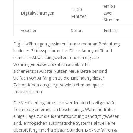
ein bis
15-30
Digitalwährungen
zwei
Minuten
Stunden
Voucher
Sofort
Entfällt
Digitalwährungen gewinnen immer mehr an Bedeutung
in dieser Glücksspielbranche. Diese Anonymität und
schnellen Abwicklungszeiten machen digitale
Währungen außerordentlich attraktiv für
sicherheitsbewusste Nutzer. Neue Betreiber sind
vielfach von Anfang an zu die Einbindung dieser
Zahloptionen ausgelegt sowie bieten adäquate
Infrastrukturen.
Die Verifizierungsprozesse werden durch zeitgemäße
Technologien erheblich beschleunigt. Während früher
einige Tage zur die Identitätsprüfung benötigt gewesen
sind, ermöglichen automatische Systeme aktuell eine
Überprüfung innerhalb paar Stunden. Bio- Verfahren &