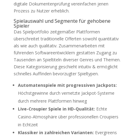
digitale Dokumentenprüfung vereinfachen jenen
Prozess zu Nutzer erheblich.
Spielauswahl und Segmente für gehobene
Spieler
Das Spielportfolio zeitgemäßer Plattformen
überschreitet traditionelle Offerten sowohl quantitativ
als wie auch qualitativ. Zusammenarbeiten mit
führenden Softwareentwicklern gestatten Zugang zu
Tausenden an Spieltiteln diverser Genres und Themen.
Diese Kategorisierung geschieht intuitiv & ermöglicht
schnelles Auffinden bevorzugter Spieltypen.
Automatenspiele mit progressiven Jackpots:
Höchstgewinne durch vernetzte Jackpot-Systeme
durch mehrere Plattformen hinweg
Live-Croupier Spiele in HD-Qualität:
Echte
Casino-Atmosphäre über professionellen Croupiers
in Echtzeit
Klassiker in zahlreichen Varianten:
Evergreens