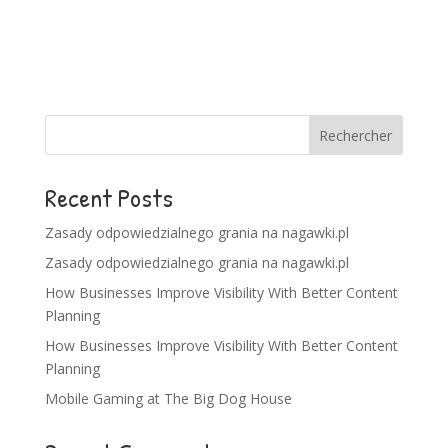
Rechercher
Recent Posts
Zasady odpowiedzialnego grania na nagawki.pl
Zasady odpowiedzialnego grania na nagawki.pl
How Businesses Improve Visibility With Better Content
Planning
How Businesses Improve Visibility With Better Content
Planning
Mobile Gaming at The Big Dog House