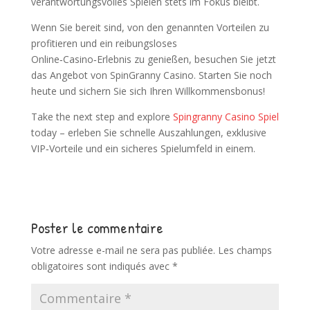
verantwortungsvolles Spielen stets im Fokus bleibt.
Wenn Sie bereit sind, von den genannten Vorteilen zu
profitieren und ein reibungsloses
Online‑Casino‑Erlebnis zu genießen, besuchen Sie jetzt
das Angebot von SpinGranny Casino. Starten Sie noch
heute und sichern Sie sich Ihren Willkommensbonus!
Take the next step and explore
Spingranny Casino Spiel
today – erleben Sie schnelle Auszahlungen, exklusive
VIP‑Vorteile und ein sicheres Spielumfeld in einem.
Poster le commentaire
Votre adresse e-mail ne sera pas publiée.
Les champs
obligatoires sont indiqués avec
*