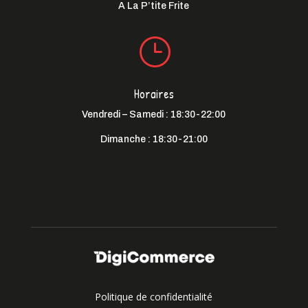
A La P’tite Frite
}
Horaires
Vendredi – Samedi : 18:30-22:00
Dimanche : 18:30-21:00
Politique de confidentialité