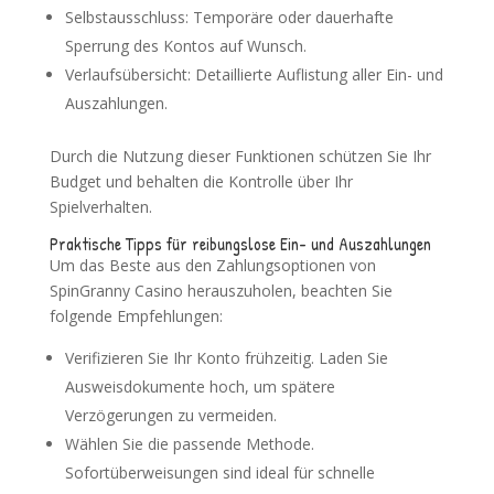
Selbstausschluss: Temporäre oder dauerhafte
Sperrung des Kontos auf Wunsch.
Verlaufsübersicht: Detaillierte Auflistung aller Ein- und
Auszahlungen.
Durch die Nutzung dieser Funktionen schützen Sie Ihr
Budget und behalten die Kontrolle über Ihr
Spielverhalten.
Praktische Tipps für reibungslose Ein- und Auszahlungen
Um das Beste aus den Zahlungsoptionen von
SpinGranny Casino herauszuholen, beachten Sie
folgende Empfehlungen:
Verifizieren Sie Ihr Konto frühzeitig. Laden Sie
Ausweisdokumente hoch, um spätere
Verzögerungen zu vermeiden.
Wählen Sie die passende Methode.
Sofortüberweisungen sind ideal für schnelle