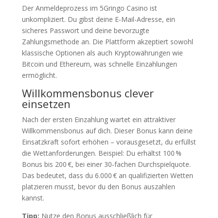
Der Anmeldeprozess im 5Gringo Casino ist
unkompliziert. Du gibst deine E‑Mail-Adresse, ein
sicheres Passwort und deine bevorzugte
Zahlungsmethode an. Die Plattform akzeptiert sowohl
klassische Optionen als auch Kryptowährungen wie
Bitcoin und Ethereum, was schnelle Einzahlungen
ermöglicht.
Willkommensbonus clever
einsetzen
Nach der ersten Einzahlung wartet ein attraktiver
Willkommensbonus auf dich. Dieser Bonus kann deine
Einsatzkraft sofort erhöhen – vorausgesetzt, du erfüllst
die Wettanforderungen. Beispiel: Du erhältst 100 %
Bonus bis 200 €, bei einer 30‑fachen Durchspielquote.
Das bedeutet, dass du 6.000 € an qualifizierten Wetten
platzieren musst, bevor du den Bonus auszahlen
kannst.
Tipp:
Nutze den Bonus ausschließlich für