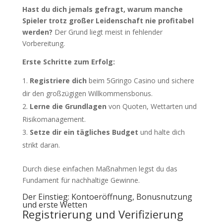
Hast du dich jemals gefragt, warum manche
Spieler trotz großer Leidenschaft nie profitabel
werden?
Der Grund liegt meist in fehlender
Vorbereitung.
Erste Schritte zum Erfolg:
Registriere dich
beim 5Gringo Casino und sichere
dir den großzügigen Willkommensbonus.
Lerne die Grundlagen
von Quoten, Wettarten und
Risikomanagement.
Setze dir ein tägliches Budget
und halte dich
strikt daran.
Durch diese einfachen Maßnahmen legst du das
Fundament für nachhaltige Gewinne.
Der Einstieg: Kontoeröffnung, Bonusnutzung
und erste Wetten
Registrierung und Verifizierung