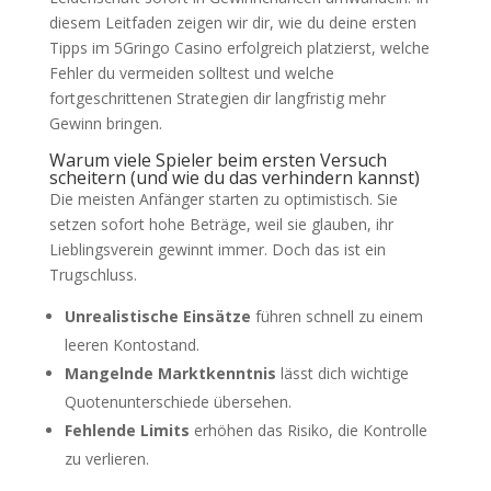
diesem Leitfaden zeigen wir dir, wie du deine ersten
Tipps im 5Gringo Casino erfolgreich platzierst, welche
Fehler du vermeiden solltest und welche
fortgeschrittenen Strategien dir langfristig mehr
Gewinn bringen.
Warum viele Spieler beim ersten Versuch
scheitern (und wie du das verhindern kannst)
Die meisten Anfänger starten zu optimistisch. Sie
setzen sofort hohe Beträge, weil sie glauben, ihr
Lieblingsverein gewinnt immer. Doch das ist ein
Trugschluss.
Unrealistische Einsätze
führen schnell zu einem
leeren Kontostand.
Mangelnde Marktkenntnis
lässt dich wichtige
Quotenunterschiede übersehen.
Fehlende Limits
erhöhen das Risiko, die Kontrolle
zu verlieren.