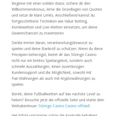
Beginne mit einer soliden Basis: sichere dir den
Willkommensbonus, lerne die Grundlagen von Quoten
und setze dir klare Limits. Anschließend kannst du
fortgeschrittene Techniken wie Value Betting,
Kombiwetten und Live‑Wetten einsetzen, um deine
Gewinnchancen zu maximieren.
Denke immer daran, verantwortungsbewusst zu
spielen und deine Bankroll zu schützen. Wenn du diese
Prinzipien beherzigst, bietet dir das 5Gringo Casino
nicht nur ein breites Spielangebot, sondern auch
schnelle Auszahlungen, einen zuverlässigen
Kundensupport und die Möglichkeit, sowohl mit
Fiat‑Währungen als auch mit Kryptowährungen zu
spielen.
Bereit, deine Fußballwetten auf das nächste Level zu
heben? Besuche jetzt die offizielle Seite und starte dein
Wettabenteuer:
5Gringo Casino Casino offiziell
.
Viel Erfolg und immer schön die Kontrolle behalten!