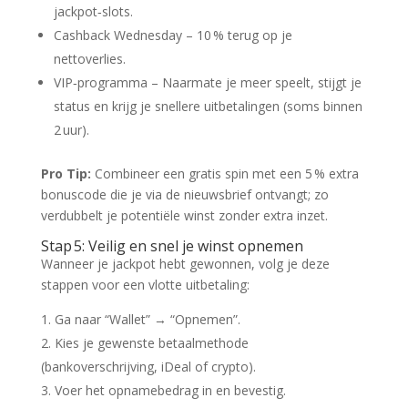
jackpot‑slots.
Cashback Wednesday – 10 % terug op je
nettoverlies.
VIP‑programma – Naarmate je meer speelt, stijgt je
status en krijg je snellere uitbetalingen (soms binnen
2 uur).
Pro Tip:
Combineer een gratis spin met een 5 % extra
bonuscode die je via de nieuwsbrief ontvangt; zo
verdubbelt je potentiële winst zonder extra inzet.
Stap 5: Veilig en snel je winst opnemen
Wanneer je jackpot hebt gewonnen, volg je deze
stappen voor een vlotte uitbetaling:
Ga naar “Wallet” → “Opnemen”.
Kies je gewenste betaalmethode
(bankoverschrijving, iDeal of crypto).
Voer het opnamebedrag in en bevestig.