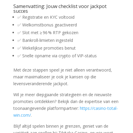
Samenvatting: Jouw checklist voor jackpot
succes
✅ Registratie en KYC voltooid
✅ Welkomstbonus geactiveerd
✅ Slot met ≥ 96 % RTP gekozen
✅ Bankroll‑limieten ingesteld
✅ Wekelijkse promoties benut
✅ Snelle opname via crypto of VIP‑status
Met deze stappen speel je niet alleen verantwoord,
maar maximaliseer je ook je kansen op die
levensveranderende jackpot.
Wil je meer diepgaande strategieën en de nieuwste
promoties ontdekken? Bekijk dan de expertise van een
toonaangevende platformpartner:
https://casino-total-
win.com/
.
Blijf altijd spelen binnen je grenzen, geniet van de
variëteit aan spellen bij Tikitaka Casino, en wie weet