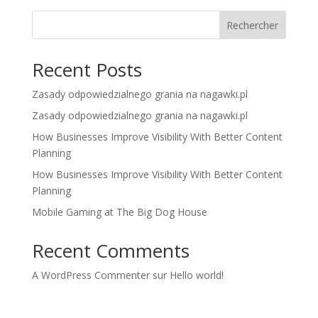
Rechercher
Recent Posts
Zasady odpowiedzialnego grania na nagawki.pl
Zasady odpowiedzialnego grania na nagawki.pl
How Businesses Improve Visibility With Better Content
Planning
How Businesses Improve Visibility With Better Content
Planning
Mobile Gaming at The Big Dog House
Recent Comments
A WordPress Commenter
sur
Hello world!