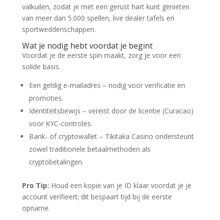
valkuilen, zodat je met een gerust hart kunt genieten
van meer dan 5.000 spellen, live dealer tafels en
sportweddenschappen.
Wat je nodig hebt voordat je begint
Voordat je de eerste spin maakt, zorg je voor een
solide basis.
Een geldig e‑mailadres – nodig voor verificatie en
promoties.
Identiteitsbewijs – vereist door de licentie (Curacao)
voor KYC‑controles.
Bank- of cryptowallet – Tikitaka Casino ondersteunt
zowel traditionele betaalmethoden als
cryptobetalingen.
Pro Tip:
Houd een kopie van je ID klaar voordat je je
account verifieert; dit bespaart tijd bij de eerste
opname.