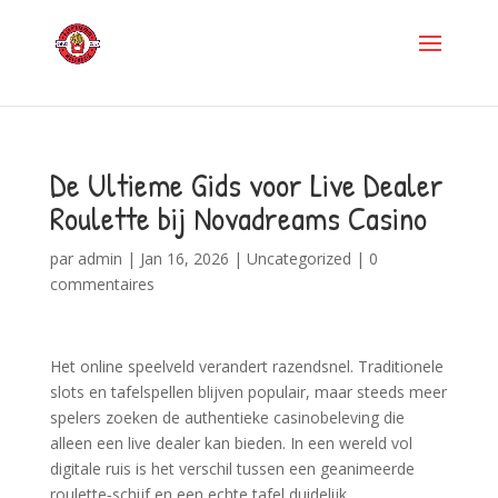
De Ultieme Gids voor Live Dealer
Roulette bij Novadreams Casino
par
admin
|
Jan 16, 2026
|
Uncategorized
|
0
commentaires
Het online speelveld verandert razendsnel. Traditionele
slots en tafelspellen blijven populair, maar steeds meer
spelers zoeken de authentieke casinobeleving die
alleen een live dealer kan bieden. In een wereld vol
digitale ruis is het verschil tussen een geanimeerde
roulette‑schijf en een echte tafel duidelijk.