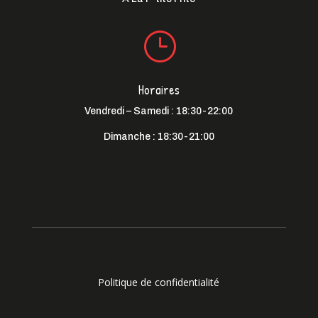
}
Horaires
Vendredi – Samedi : 18:30-22:00
Dimanche : 18:30-21:00
Politique de confidentialité