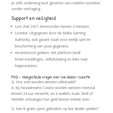
je zelfs onderweg kunt genieten van roulette‑tactieken
zonder vertraging.
Support en veiligheid
Live chat 24/7: Antwoorden binnen 2 minuten.
Licentie: Uitgegeven door de Malta Gaming
Authority, wat garant staat voor eerlijk spel en
bescherming van jouw gegevens.
Verantwoord gokken: Het platform biedt
limiet‑instellingen, zelfuitsluiting en links naar
hulpinstanties.
FAQ – Veelgestelde vragen over live dealer roulette
Q: Hoe snel worden winsten uitbetaald?
A: Bij Novadreams Casino worden winsten meestal
binnen 24 uur verwerkt, en e‑wallets zoals Skrill of
Neteller ontvangen hun geld binnen enkele uren.
Q: Kan ik gratis spins gebruiken op live dealer spellen?