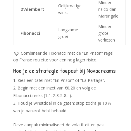
Minder
Gelijkmatige
D’Alembert
risico dan
winst
Martingale
Minder
Langzame
Fibonacci
grote
groei
verliezen
Tip
: Combineer de Fibonacci met de “En Prison” regel
op Franse roulette voor een nog lager risico.
Hoe je de strategie toepast bij Novadreams
Kies een tafel met “En Prison” of “La Partage”.
Begin met een inzet van €0,20 en volg de
Fibonacci‑reeks (1‑1‑2‑3‑5‑8…).
Houd je winstdoel in de gaten; stop zodra je 10 %
van je bankroll hebt behaald.
Deze aanpak minimaliseert de volatiliteit en past