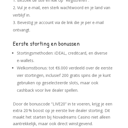
Bezoek de site en klik op “Registreren”.
Vul je e‑mail, een sterk wachtwoord en je land van
verblijf in.
Bevestig je account via de link die je per e‑mail
ontvangt.
Eerste storting en bonussen
Stortingsmethoden: iDEAL, creditcard, en diverse
e‑wallets.
Welkomstbonus: tot €6.000 verdeeld over de eerste
vier stortingen, inclusief 200 gratis spins die je kunt
gebruiken op geselecteerde slots, maar ook
cashback voor live dealer spellen.
Door de bonuscode “LIVE20” in te voeren, krijg je een
extra 20 % boost op je eerste live dealer storting. Dit
maakt het starten bij Novadreams Casino niet alleen
aantrekkelijk, maar ook direct winstgevend.