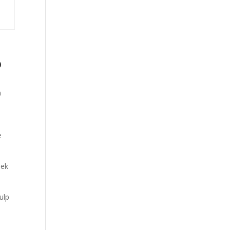
o
n
e
oek
ulp
e