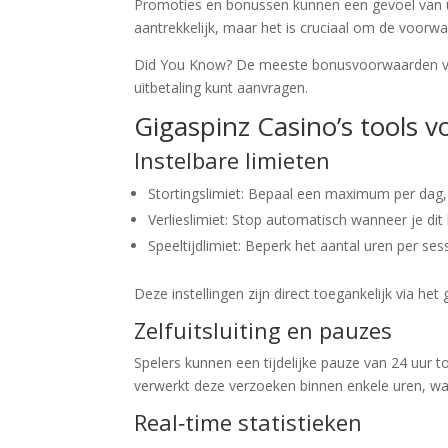
Promoties en bonussen kunnen een gevoel van ur
aantrekkelijk, maar het is cruciaal om de voorwa
Did You Know? De meeste bonusvoorwaarden vr
uitbetaling kunt aanvragen.
Gigaspinz Casino’s tools 
Instelbare limieten
Stortingslimiet: Bepaal een maximum per dag
Verlieslimiet: Stop automatisch wanneer je dit 
Speeltijdlimiet: Beperk het aantal uren per sess
Deze instellingen zijn direct toegankelijk via he
Zelfuitsluiting en pauzes
Spelers kunnen een tijdelijke pauze van 24 uur 
verwerkt deze verzoeken binnen enkele uren, w
Real‑time statistieken