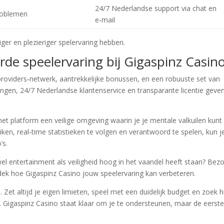
24/7 Nederlandse support via chat en
problemen
e‑mail
iger en plezieriger spelervaring hebben.
rde speelervaring bij Gigaspinz Casin
oviders‑netwerk, aantrekkelijke bonussen, en een robuuste set van
ingen, 24/7 Nederlandse klantenservice en transparante licentie geve
het platform een veilige omgeving waarin je je mentale valkuilen kunt
ken, real‑time statistieken te volgen en verantwoord te spelen, kun j
’s.
el entertainment als veiligheid hoog in het vaandel heeft staan? Bez
ek hoe Gigaspinz Casino jouw speelervaring kan verbeteren.
 Zet altijd je eigen limieten, speel met een duidelijk budget en zoek h
. Gigaspinz Casino staat klaar om je te ondersteunen, maar de eerst