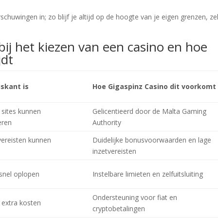
chuwingen in; zo blijf je altijd op de hoogte van je eigen grenzen, ze
j het kiezen van een casino en hoe
jdt
skant is
Hoe Gigaspinz Casino dit voorkomt
sites kunnen
Gelicentieerd door de Malta Gaming
eren
Authority
tvereisten kunnen
Duidelijke bonusvoorwaarden en lage
inzetvereisten
 snel oplopen
Instelbare limieten en zelfuitsluiting
Ondersteuning voor fiat en
 extra kosten
cryptobetalingen