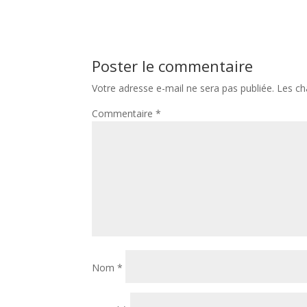
Poster le commentaire
Votre adresse e-mail ne sera pas publiée.
Les ch
Commentaire
*
Nom
*