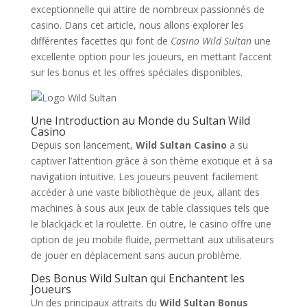
exceptionnelle qui attire de nombreux passionnés de
casino. Dans cet article, nous allons explorer les
différentes facettes qui font de
Casino Wild Sultan
une
excellente option pour les joueurs, en mettant l’accent
sur les bonus et les offres spéciales disponibles.
Une Introduction au Monde du Sultan Wild
Casino
Depuis son lancement,
Wild Sultan Casino
a su
captiver l’attention grâce à son thème exotique et à sa
navigation intuitive. Les joueurs peuvent facilement
accéder à une vaste bibliothèque de jeux, allant des
machines à sous aux jeux de table classiques tels que
le blackjack et la roulette. En outre, le casino offre une
option de jeu mobile fluide, permettant aux utilisateurs
de jouer en déplacement sans aucun problème.
Des Bonus Wild Sultan qui Enchantent les
Joueurs
Un des principaux attraits du
Wild Sultan Bonus