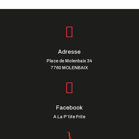

Adresse
Place de Molenbaix 34
7760 MOLENBAIX

Facebook
A La P’tite Frite
}