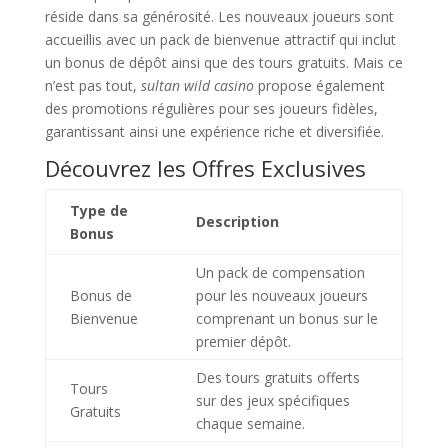
réside dans sa générosité. Les nouveaux joueurs sont
accueillis avec un pack de bienvenue attractif qui inclut
un bonus de dépôt ainsi que des tours gratuits. Mais ce
n’est pas tout,
sultan wild casino
propose également
des promotions régulières pour ses joueurs fidèles,
garantissant ainsi une expérience riche et diversifiée.
Découvrez les Offres Exclusives
Type de
Description
Bonus
Un pack de compensation
Bonus de
pour les nouveaux joueurs
Bienvenue
comprenant un bonus sur le
premier dépôt.
Des tours gratuits offerts
Tours
sur des jeux spécifiques
Gratuits
chaque semaine.