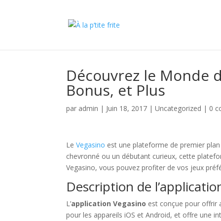
Découvrez le Monde du
Bonus, et Plus
par
admin
|
Juin 18, 2017
|
Uncategorized
|
0 c
Le
Vegasino
est une plateforme de premier plan
chevronné ou un débutant curieux, cette platefo
Vegasino, vous pouvez profiter de vos jeux pré
Description de l’applicati
L’
application Vegasino
est conçue pour offrir 
pour les appareils iOS et Android, et offre une int