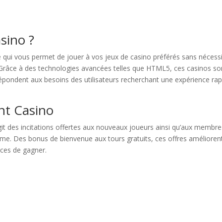
sino ?
e qui vous permet de jouer à vos jeux de casino préférés sans nécessi
 Grâce à des technologies avancées telles que HTML5, ces casinos so
épondent aux besoins des utilisateurs recherchant une expérience rap
nt Casino
’agit des incitations offertes aux nouveaux joueurs ainsi qu’aux membr
forme. Des bonus de bienvenue aux tours gratuits, ces offres amélioren
ces de gagner.