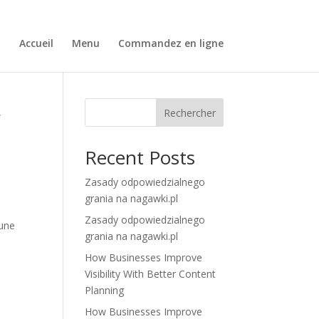
Accueil
Menu
Commandez en ligne
,
Rechercher
Recent Posts
Zasady odpowiedzialnego
grania na nagawki.pl
Zasady odpowiedzialnego
 une
grania na nagawki.pl
How Businesses Improve
Visibility With Better Content
Planning
How Businesses Improve