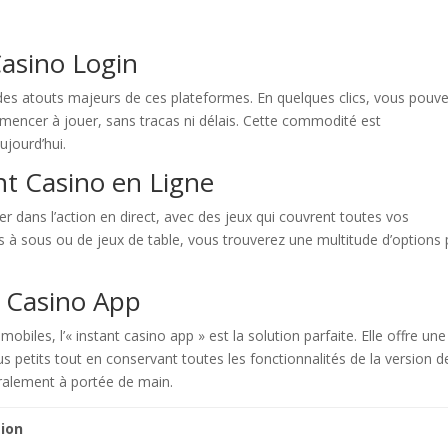
Casino Login
’un des atouts majeurs de ces plateformes. En quelques clics, vous pouv
encer à jouer, sans tracas ni délais. Cette commodité est
ujourd’hui.
nt Casino en Ligne
r dans l’action en direct, avec des jeux qui couvrent toutes vos
 à sous ou de jeux de table, vous trouverez une multitude d’options
t Casino App
obiles, l’« instant casino app » est la solution parfaite. Elle offre une
lus petits tout en conservant toutes les fonctionnalités de la version d
téralement à portée de main.
tion