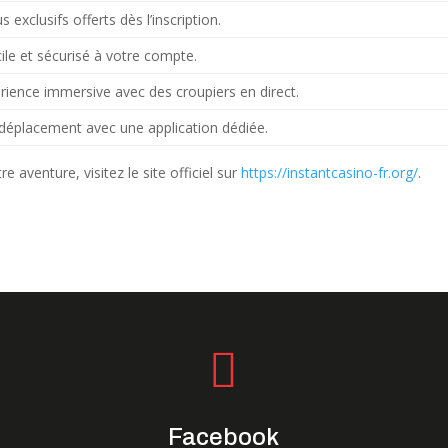
 exclusifs offerts dès l’inscription.
ile et sécurisé à votre compte.
rience immersive avec des croupiers en direct.
 déplacement avec une application dédiée.
aventure, visitez le site officiel sur
https://instantcasino-fr.org/
.

Facebook