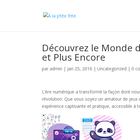
Découvrez le Monde de
et Plus Encore
par
admin
|
Jan 25, 2016
|
Uncategorized
|
0 c
L’ère numérique a transformé la façon dont nous n
révolution. Que vous soyez un amateur de jeux de
expérience captivante et pratique, accessible à