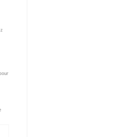
ez
 pour
e