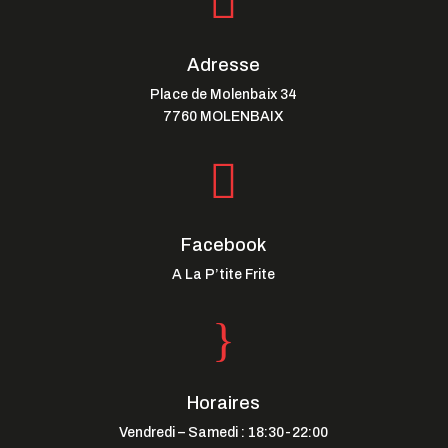

Adresse
Place de Molenbaix 34
7760 MOLENBAIX

Facebook
A La P’tite Frite
}
Horaires
Vendredi – Samedi : 18:30-22:00