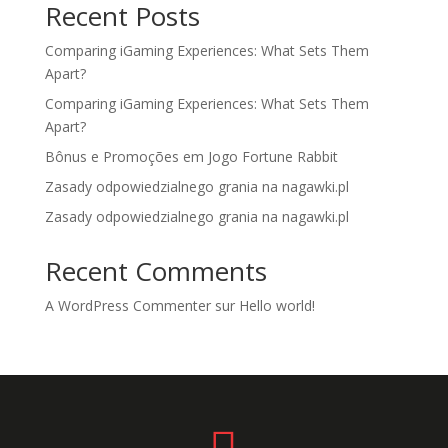
Recent Posts
Comparing iGaming Experiences: What Sets Them
Apart?
Comparing iGaming Experiences: What Sets Them
Apart?
Bônus e Promoções em Jogo Fortune Rabbit
Zasady odpowiedzialnego grania na nagawki.pl
Zasady odpowiedzialnego grania na nagawki.pl
Recent Comments
A WordPress Commenter
sur
Hello world!