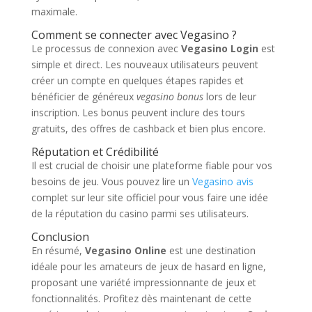
maximale.
Comment se connecter avec Vegasino ?
Le processus de connexion avec
Vegasino Login
est
simple et direct. Les nouveaux utilisateurs peuvent
créer un compte en quelques étapes rapides et
bénéficier de généreux
vegasino bonus
lors de leur
inscription. Les bonus peuvent inclure des tours
gratuits, des offres de cashback et bien plus encore.
Réputation et Crédibilité
Il est crucial de choisir une plateforme fiable pour vos
besoins de jeu. Vous pouvez lire un
Vegasino avis
complet sur leur site officiel pour vous faire une idée
de la réputation du casino parmi ses utilisateurs.
Conclusion
En résumé,
Vegasino Online
est une destination
idéale pour les amateurs de jeux de hasard en ligne,
proposant une variété impressionnante de jeux et
fonctionnalités. Profitez dès maintenant de cette